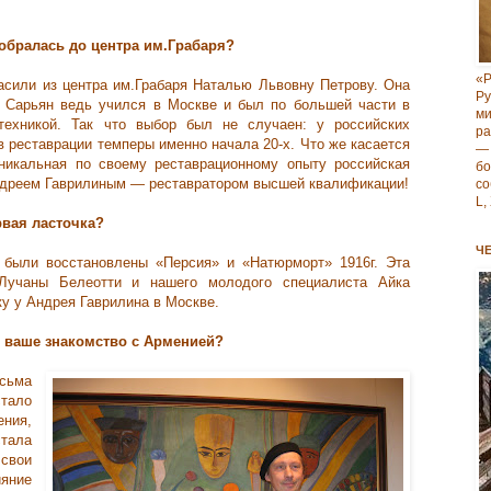
добралась до центра им.Грабаря?
«Р
сили из центра им.Грабаря Наталью Львовну Петрову. Она
Р
. Сарьян ведь учился в Москве и был по большей части в
м
техникой. Так что выбор был не случаен: у российских
ра
 реставрации темперы именно начала 20-х. Что же касается
—
уникальная по своему реставрационному опыту российская
б
Андреем Гаврилиным — реставратором высшей квалификации!
со
L,
рвая ласточка?
Ч
 были восстановлены «Персия» и «Натюрморт» 1916г. Эта
 Лучаны Белеотти и нашего молодого специалиста Айка
у у Андрея Гаврилина в Москве.
ь ваше знакомство с Арменией?
сьма
тало
ния,
тала
 свои
яние