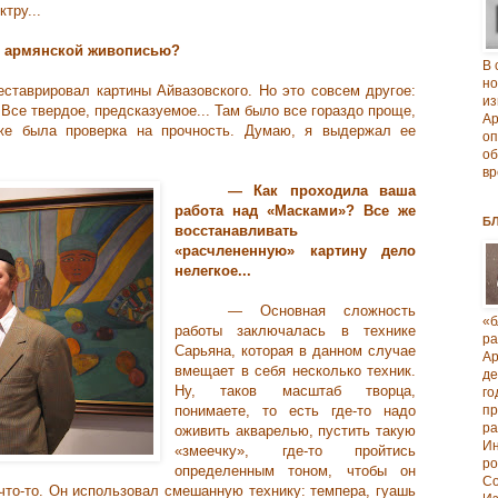
тру...
с армянской живописью?
В 
но
еставрировал картины Айвазовского. Но это совсем другое:
из
 Все твердое, предсказуемое... Там было все гораздо проще,
А
же была проверка на прочность. Думаю, я выдержал ее
о
об
вр
— Как проходила ваша
работа над «Масками»? Все же
Б
восстанавливать
«расчлененную» картину дело
нелегкое...
— Основная сложность
«б
работы заключалась в технике
р
Сарьяна, которая в данном случае
А
вмещает в себя несколько техник.
д
Ну, таков масштаб творца,
го
понимаете, то есть где-то надо
п
р
оживить акварелью, пустить такую
И
«змеечку», где-то пройтись
ро
определенным тоном, чтобы он
Со
 что-то. Он использовал смешанную технику: темпера, гуашь