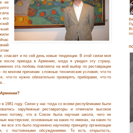
е ее
олго
сала
а его
В
ский
Пу
ньше
Вс
по
 жили
ейчас
вний
П
 этом
е, спасает и по сей день новые тенденции. В этой связи моя
е после приезда в Армению, когда я увидел эту страну,
именно эта любовь повлияла на мой выбор по реставрации
 — по многим причинам: сложные технические условия, что-то
я, что-то нужно обязательно проверять приборами, что-то
...
 Армении?
 в 1981 году. Связи у нас тогда со всеми республиками были
овались зарубежные реставраторы и отмечали высокое
енно потому, что в Союзе была научная школа, чего не
ные мастерские, основанные на каких-то именах, на каких-то
 же все это было подчинено научному принципу организации
, с постоянными обсуждениями. То есть открытость,