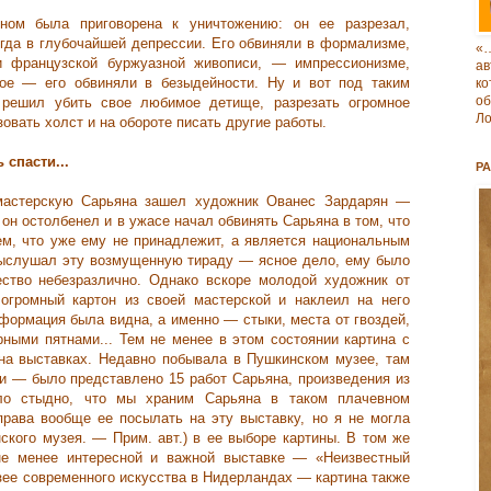
ом была приговорена к уничтожению: он ее разрезал,
огда в глубочайшей депрессии. Его обвиняли в формализме,
«
и французской буржуазной живописи, — импрессионизме,
ав
ное — его обвиняли в безыдейности. Ну и вот под таким
к
о
. решил убить свое любимое детище, разрезать огромное
Ло
зовать холст и на обороте писать другие работы.
 спасти...
Р
астерскую Сарьяна зашел художник Ованес Зардарян —
 он остолбенел и в ужасе начал обвинять Сарьяна в том, что
тем, что уже ему не принадлежит, а является национальным
выслушал эту возмущенную тираду — ясное дело, ему было
ество небезразлично. Однако вскоре молодой художник от
огромный картон из своей мастерской и наклеил на него
формация была видна, а именно — стыки, места от гвоздей,
рными пятнами... Тем не менее в этом состоянии картина с
на выставках. Недавно побывала в Пушкинском музее, там
и — было представлено 15 работ Сарьяна, произведения из
ло стыдно, что мы храним Сарьяна в таком плачевном
рава вообще ее посылать на эту выставку, но я не могла
ского музея. — Прим. авт.) в ее выборе картины. В том же
 не менее интересной и важной выставке — «Неизвестный
зее современного искусства в Нидерландах — картина также