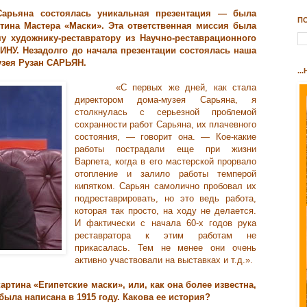
Сарьяна состоялась уникальная презентация — была
П
тина Мастера «Маски». Эта ответственная миссия была
у художнику-реставратору из Научно-реставрационного
НУ. Незадолго до начала презентации состоялась наша
узея Рузан САРЬЯН.
..
«С первых же дней, как стала
директором дома-музея Сарьяна, я
столкнулась с серьезной проблемой
сохранности работ Сарьяна, их плачевного
состояния, — говорит она. — Кое-какие
работы пострадали еще при жизни
Варпета, когда в его мастерской прорвало
отопление и залило работы темперой
кипятком. Сарьян самолично пробовал их
подреставрировать, но это ведь работа,
которая так просто, на ходу не делается.
И фактически с начала 60-х годов рука
реставратора к этим работам не
прикасалась. Тем не менее они очень
активно участвовали на выставках и т.д.».
ртина «Египетские маски», или, как она более известна,
ла написана в 1915 году. Какова ее история?