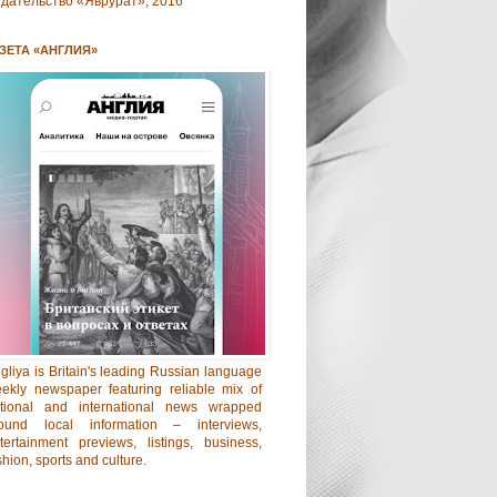
дательство «Яврурат», 2016
ЗЕТА «АНГЛИЯ»
gliya is Britain's leading Russian language
ekly newspaper featuring reliable mix of
tional and international news wrapped
ound local information – interviews,
tertainment previews, listings, business,
shion, sports and culture.