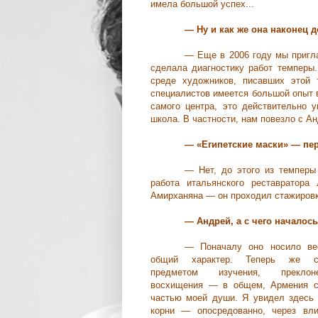
имела большой успех...
— Ну и как же она наконец 
— Еще в 2006 году мы пригла
сделала диагностику работ темперы
среде художников, писавших этой 
специалистов имеется большой опыт в
самого центра, это действительно 
школа. В частности, нам повезло с 
— «Египетские маски» — пе
— Нет, до этого из темперы
работа итальянского реставратора
Амирханяна — он проходил стажировк
— Андрей, а с чего началос
— Поначалу оно носило ве
общий характер. Теперь же с
предметом изучения, преклоне
восхищения — в общем, Армения с
частью моей души. Я увидел здесь
корни — опосредованно, через вли