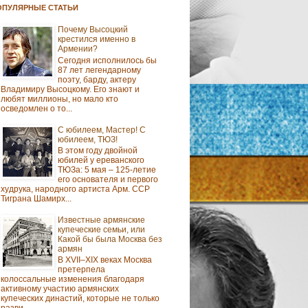
ОПУЛЯРНЫЕ СТАТЬИ
Почему Высоцкий
крестился именно в
Армении?
Сегодня исполнилось бы
87 лет легендарному
поэту, барду, актеру
Владимиру Высоцкому. Его знают и
любят миллионы, но мало кто
осведомлен о то...
С юбилеем, Мастер! С
юбилеем, ТЮЗ!
В этом году двойной
юбилей у ереванского
ТЮЗа: 5 мая – 125-летие
его основателя и первого
худрука, народного артиста Арм. ССР
Тиграна Шамирх...
Известные армянские
купеческие семьи, или
Какой бы была Москва без
армян
В XVII–XIX веках Москва
претерпела
колоссальные изменения благодаря
активному участию армянских
купеческих династий, которые не только