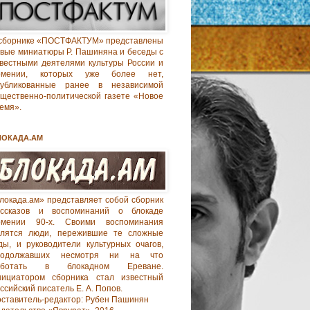
сборнике «ПОСТФАКТУМ» представлены
вые миниатюры Р. Пашиняна и беседы с
вестными деятелями культуры России и
рмении, которых уже более нет,
публикованные ранее в независимой
щественно-политической газете «Новое
емя».
ЛОКАДА.АМ
локада.ам» представляет собой сборник
ассказов и воспоминаний о блокаде
рмении 90-х. Своими воспоминания
елятся люди, пережившие те сложные
ды, и руководители культурных очагов,
родолжавших несмотря ни на что
аботать в блокадном Ереване.
нициатором сборника стал известный
ссийский писатель Е. А. Попов.
ставитель-редактор: Рубен Пашинян