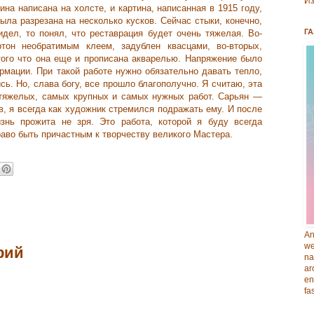
Из
ина написана на холсте, и картина, написанная в 1915 году,
ла разрезана на несколько кусков. Сейчас стыки, конечно,
ГА
идел, то понял, что реставрация будет очень тяжелая. Во-
тон необратимым клеем, задублен квасцами, во-вторых,
того что она еще и прописана акварелью. Напряжение было
рмации. При такой работе нужно обязательно давать тепло,
сь. Но, слава богу, все прошло благополучно. Я считаю, эта
тяжелых, самых крупных и самых нужных работ. Сарьян —
, я всегда как художник стремился подражать ему. И после
знь прожита не зря. Это работа, которой я буду всегда
раво быть причастным к творчеству великого Мастера.
An
we
рий
na
ar
en
fa