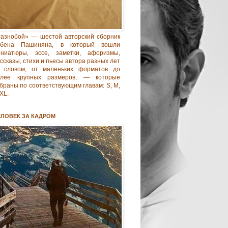
азнобой» — шестой авторский сборник
убена Пашиняна, в который вошли
иниатюры, эссе, заметки, афоризмы,
ссказы, стихи и пьесы автора разных лет
 словом, от маленьких форматов до
олее крупных размеров, — которые
браны по соответствующим главам: S, M,
 XL.
ЕЛОВЕК ЗА КАДРОМ