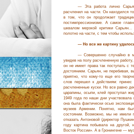
— Эта работа лично Сарьян
расчленил на части. Он находился т
в том, что он продолжает традици
постимпрессионизме. А самое глав
шквалом мерзкой критики Сарьян..
полотно на части, с тем чтобы исполь
— Но все же картину удалось
— Совершенно случайно в м
увидев на полу расчлененную работу,
он не имеет права так поступать с 
достоянием. Сарьян, не перебивая, 
приятно, что кому-то еще его творч
слов перешел к действиям: принес 
расчлененные куски. Но все равно де
царапины, осыпи, клей проступал жи
1949 года по наши дни участвовала 
она была фактически осью экспозици
музеев Армении. Понятно, нам бы
состоянии. Возможно, мы не имели п
отказать Антоновой (директор Пушкин
году картина побывала на другой,
Восток России». А в Гронингене — му