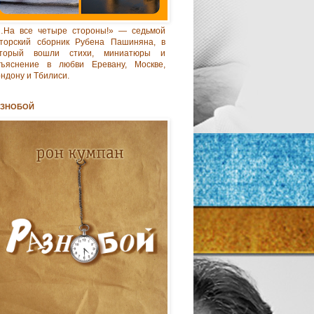
…На все четыре стороны!» — седьмой
торский сборник Рубена Пашиняна, в
оторый вошли стихи, миниатюры и
бъяснение в любви Еревану, Москве,
ндону и Тбилиси.
АЗНОБОЙ