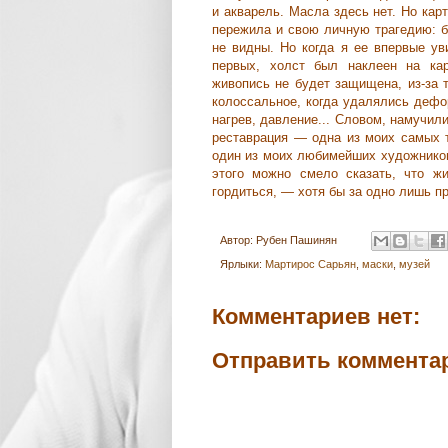
и акварель. Масла здесь нет. Но карт
пережила и свою личную трагедию: бы
не видны. Но когда я ее впервые ув
первых, холст был наклеен на кар
живопись не будет защищена, из-за 
колоссальное, когда удалялись дефо
нагрев, давление... Словом, намучили
реставрация — одна из моих самых 
один из моих любимейших художников
этого можно смело сказать, что жи
гордиться, — хотя бы за одно лишь п
Автор:
Рубен Пашинян
Ярлыки:
Мартирос Сарьян
,
маски
,
музей
Комментариев нет:
Отправить коммента