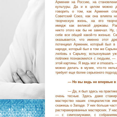
Армении на Россию, на становлени
культуры. Да и в целом можно д
говорить о том, как Армения спа
Советский Союз, как она влияла н
творческую жизнь, на его творче
имидж как великой державы. Ра
никто этого как бы не замечал. Ну,
себе все общей какой-то жизнью. С
оказывается, что именно этот дре
потенциал Армении, который был в
народе, который был в том же Сарьян
любовь к Сарьяну, вспыхнувшая уж
поближе познакомился с людьми, — 
этой картины. Я ведь мог и отказать
можно делать в музее, что-то нельз
требует еще более серьезного подхода
— Но вы ведь не впервые в
— Да, я был здесь на практике
очень тесные. Здесь даже стажир
мастерство наших специалистов им
скажешь о Западе. У них больше част
растиражированных мастерских. У нас
— с симпозиумами, с собраниями