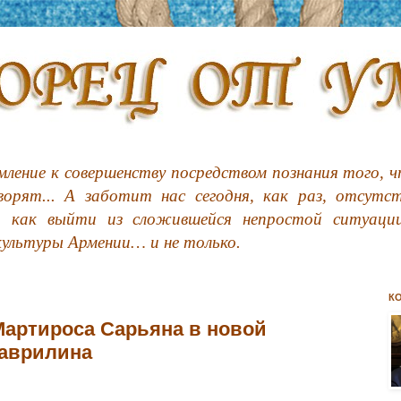
ление к совершенству посредством познания того, чт
орят... А заботит нас сегодня, как раз, отсутс
, как выйти из сложившейся непростой ситуации
культуры Армении… и не только.
К
Мартироса Сарьяна в новой
Гаврилина