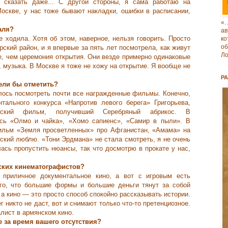
сказать даже... С другой стороны, я сама работаю на
оскве, у нас тоже бывают накладки, ошибки в расписании,
«
аля?
ав
е ходила. Хотя об этом, наверное, нельзя говорить. Просто
к
о
рский район, и я впервые за пять лет посмотрела, как живут
Ло
е, чем церемония открытия. Они везде примерно одинаковые
, музыка. В Москве я тоже не хожу на открытие. Я вообще не
Р
ели бы отметить?
лось посмотреть почти все награжденные фильмы. Конечно,
тального конкурса «Напротив левого берега» Григорьева,
анский фильм, получивший Серебряный абрикос. В
ись «Олмо и чайка», «Хомо сапиенс», «Самир в пыли». В
ильм «Земля просветленных» про Афганистан, «Амама» на
ский люблю. «Тони Эрдмана» не стала смотреть, я не очень
ась пропустить нюансы, так что досмотрю в прокате у нас,
ских кинематографистов?
приличное документальное кино, а вот с игровым есть
го, что большие формы и большие деньги тянут за собой
 а кино — это просто способ спокойно рассказывать истории.
 никто не даст, вот и снимают только что-то претенциозное.
лист в армянском кино.
 за время вашего отсутствия?