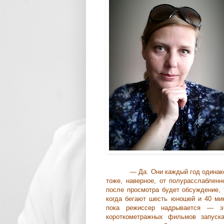
— Да. Они каждый год одинако
тоже, наверное, от полурасслабленн
после просмотра будет обсуждение, 
когда бегают шесть юношей и 40 мин
пока режиссер надрывается — эт
короткометражных фильмов запуск