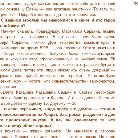
ится, влились в дружный коллектив. Потом работали с Еленой
П
ой основе, у Елены ― как штатные работники. То есть мы
 русскую. Проработали два года. Потом вернулись.
С вашими героями мы знакомимся в книге. А кто герои
льной жизни?
Начнем сначала. Прадедушку, Мартироса Сарьяна, помню
о трость и… похороны. Были цветы, все было очень
азаря Сарьяна, помню Дом творчества композиторов в
комились во время ВОВ ― оба служили. Кстати, именно в
 Когда познакомились, бабушка была химинструктором.
или в какую-то роту, сформированную из бывших зэков. Ей
 говорит, вошла и вижу, сидят какие-то страшные бугаи с
самом деле потом эти люди оказались очень добрыми ―
ержали, мол, давай, девчушка, не теряйся… А потом была
енитчиком, и, кстати, «по совместительству» гармонистом.
ярностью.
алета Катаринэ Лазаревна Сарьян и Сергей Геворкович
 они сейчас проживают в Канаде. И о сегодняшней семье:
и двое детей ― одному 16, другому ― 10.
 тяжело переживал, когда перед его домом ― сегодня
перекрывшие вид на Арарат. Ваш роман разделен на две
что происходит внутри. А как вы оцениваете то, что
мею в виду облик города?
и понятно ― живой организм. Но меняется в сторону
о города. Хорошо это или плохо ― покажет время. Но одно