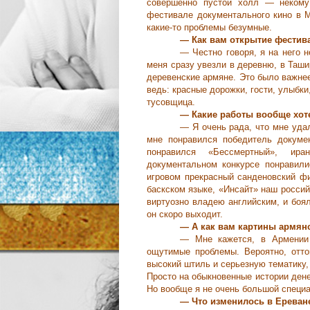
совершенно пустой холл — некому 
фестивале документального кино в М
какие-то проблемы безумные.
— Как вам открытие фестив
— Честно говоря, я на него н
меня сразу увезли в деревню, в Таши
деревенские армяне. Это было важне
ведь: красные дорожки, гости, улыбки
тусовщица.
— Какие работы вообще хот
— Я очень рада, что мне уда
мне понравился победитель докумен
понравился «Бессмертный», ир
документальном конкурсе понравил
игровом прекрасный санденовский ф
баскском языке, «Инсайт» наш россий
виртуозно владею английским, и боял
он скоро выходит.
— А как вам картины армян
— Мне кажется, в Армении 
ощутимые проблемы. Вероятно, отто
высокий штиль и серьезную тематику,
Просто на обыкновенные истории денег
Но вообще я не очень большой специа
— Что изменилось в Ереване