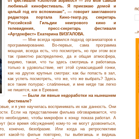
от фестиваля «Золотой абрикос» — это мой самый
любимый кинофестиваль. Я приезжаю домой и
П
целый год его вспоминаю”, — говорит замглавного
редактора портала Кино-театр.ру, секретарь
Российской Гильдии неигрового кино и
телевидения, пресс-секретарь фестиваля
..
«Артдокфест» Екатерина ВИЗГАЛОВА.
— Мне всегда нравился подход организаторов к
программированию. Во-первых, сама программа
мощная, всегда есть, что посмотреть, но при этом все
так грамотно распределено, да и общая атмосфера,
видимо, такая, что ты здесь смотришь и работаешь
только в удовольствие, нет этой сумасшедшей гонки,
как на других крупных смотрах: как бы попасть в зал,
как успеть посмотреть, что же, что же выбрать? Здесь
все такие полурас- слабленные, и мне нигде так легко
не пишется, как в Ереване.
— Были ли явные недоработки на нынешнем
фестивале?
вые, и я уже научилась воспринимать их как данность. Они
ости. Если на представлении фильма обговаривается, что
то необходимо, чтобы микрофон к концу показа работал. А
ут (все время обсуждения) кому-то не могут дозвониться,
о, конечно, безобразие. Или когда на ретроспективе
ают какой-то фильм повторно, ты выбегаешь и видишь