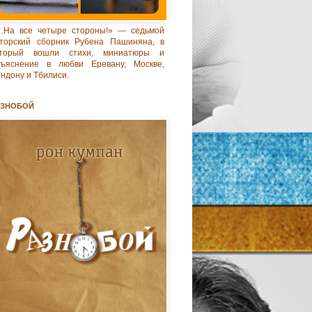
…На все четыре стороны!» — седьмой
торский сборник Рубена Пашиняна, в
оторый вошли стихи, миниатюры и
бъяснение в любви Еревану, Москве,
ндону и Тбилиси.
АЗНОБОЙ