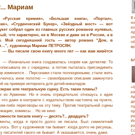
... Мариам
В 
«Русская премия», «Большая книга», «Портал»,
но
ник», «Студенческий Букер», «Звёздный мост» ― вот
из
укет собрал один из главных русских романов нулевых,
А
ый, что характерно, не в Москве и даже не в России, а в
о
е. Мой сегодняшний гость ― автор романа “Дом, в
об
м…”, художница Мариам ПЕТРОСЯН.
вр
― Вы писали свою книгу много лет ― как вам живётся
?
Б
― Изначально книга создавалась скорее как детектив. То
 описывала их с середины, а потом пыталась присоединить
тор изменился… Персонажи стали полноценными, стали жить
чилось иное полотно ― своеобразное описание замкнутого
ей на примере интерната для детей-инвалидов.
«б
 экран или театральную сцену. Есть такие планы?
р
 из Армении. Но я очень отрицательно отношусь к идее
А
, что даже в контракте с издательством настояла на пункте,
д
ем-либо переговоры на эту тему. Против театральной сцены
го
икацию, комиксы… Но не кино.
п
ожности писали книгу ― десять?.. двадцать?
р
И
енты, когда я просто долго не писала. Был семилетний
ро
алось. Вот у художников так бывает: когда долго не рисуешь,
Со
 у писателей такого не бывает. А оказывается, очень даже.