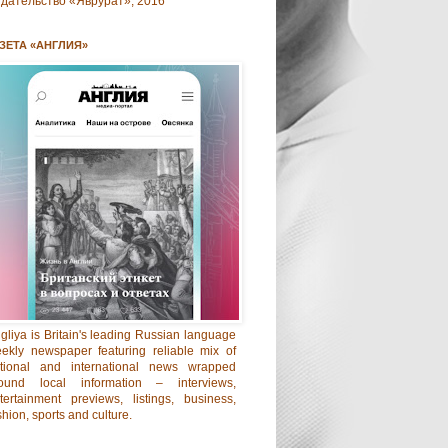
дательство «Яврурат», 2016
ЗЕТА «АНГЛИЯ»
gliya is Britain's leading Russian language
ekly newspaper featuring reliable mix of
tional and international news wrapped
ound local information – interviews,
tertainment previews, listings, business,
shion, sports and culture.