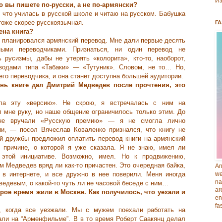
Из
о вы пишете по-русски, а не по-армянски?
 что училась в русской школе и читаю на русском. Бабушка
тоже скорее русскоязычная.
ГА
ена книга?
, планировался армянский перевод. Мне дали первые десять
ными переводчиками. Признаться, ни один перевод не
ь русизмы, дабы не утерять «колорита», кто-то, наоборот,
еводами типа «Табаки» ― «Тутуник». Словом, не то… Но,
его переводчика, и она станет доступна большей аудитории.
знь книге дал Дмитрий Медведев после прочтения, это
 эту «версию». Не скрою, я встречалась с ним на
л мне руку, но наше общение ограничилось только этим. До
мне вручали «Русскую премию» ― я не смогла лично
ии, ― посол Вячеслав Коваленко признался, что книгу не
ой дружбы предложил оплатить перевод книги на армянский
о причине, о которой я уже сказала. Я не знаю, имел ли
 этой инициативе. Возможно, имел. Но к продвижению,
ом Медведев вряд ли как-то причастен. Это очередная байка,
An
 в интернете, и все дружно в нее поверили. Меня иногда
we
na
едевым, о какой-то чуть ли не часовой беседе с ним…
ar
рое время жили в Москве. Как получилось, что уехали и
en
fa
 когда все уезжали. Мы с мужем поехали работать на
ли на “Арменфильме”. В в то время Роберт Саакянц делал