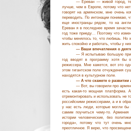
— Ереван — живой город, те
лучше, чем в Европе, потому что нет
говорят на армянском, мне очень к
переводить. По интонации понимаю, ч
еще иностранцы рядом, то на англи
Ереван я в последнее время зачасти
год тоже приеду… Поэтому что измен
чтобы менялось то, что любишь. Но 
жить спокойно и работать, чтобы у ни
— Ваши впечатления о деят
— Я испытываю большую приз
год вводят в программу хотя бы о
режиссера. Мне кажется, вот это од
этом гигантском поле отчуждения сущ
находятся в культурном поле.
— А что скажете о развитии
— Вот, вы говорили про армян
есть какая-то мощная платформа. 
отремонтировать и использовать не т
российскими режиссерами, а и в обра
у нас есть люди, которые могли бы 
самим поучиться чему-то. Армения 
истории человеческие, без политик
города», потому что тут очень мн
преотличное. Я верю, что просвещени