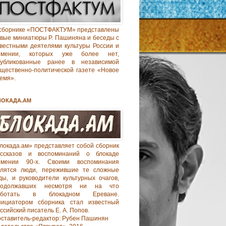
сборнике «ПОСТФАКТУМ» представлены
вые миниатюры Р. Пашиняна и беседы с
вестными деятелями культуры России и
рмении, которых уже более нет,
публикованные ранее в независимой
щественно-политической газете «Новое
емя».
ЛОКАДА.АМ
локада.ам» представляет собой сборник
ассказов и воспоминаний о блокаде
рмении 90-х. Своими воспоминания
елятся люди, пережившие те сложные
ды, и руководители культурных очагов,
родолжавших несмотря ни на что
аботать в блокадном Ереване.
нициатором сборника стал известный
ссийский писатель Е. А. Попов.
ставитель-редактор: Рубен Пашинян