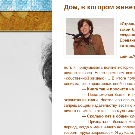
Дом, в котором живет
«Стран
такой б
созданн
Ереван
которо
сейчас
есть я придумывала всякие истории,
начало и конец. Но со временем век
«собственной жизнью»… В итоге полу
социума, его характерных особенност
― Книга так и просится на
― Предложения были, и не
экранизации книги. Настолько нервно
запрещающем издательству вести с к
ничего не имею, также ― за мультипл
― Сколько лет в общей сл
― Признаться, бывали мом
период, когда у меня ничего не получ
говорят, «рука закрылась». Я думала,