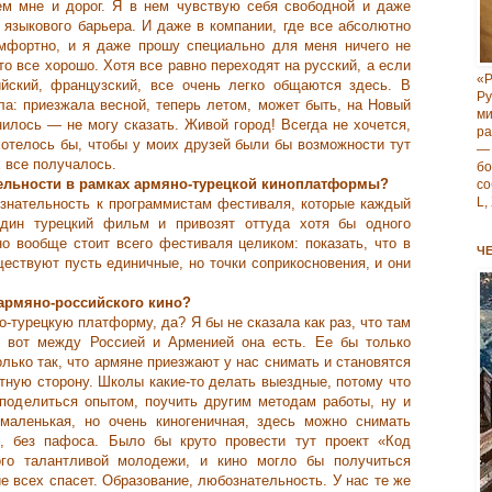
м мне и дорог. Я в нем чувствую себя свободной и даже
 языкового барьера. И даже в компании, где все абсолютно
омфортно, и я даже прошу специально для меня ничего не
то все хорошо. Хотя все равно переходят на русский, а если
«Р
йский, французский, все очень легко общаются здесь. В
Р
ла: приезжала весной, теперь летом, может быть, на Новый
м
илось — не могу сказать. Живой город! Всегда не хочется,
ра
хотелось бы, чтобы у моих друзей были бы возможности тут
—
х все получалось.
б
ельности в рамках армяно-турецкой киноплатформы?
со
L,
нательность к программистам фестиваля, которые каждый
дин турецкий фильм и привозят оттуда хотя бы одного
но вообще стоит всего фестиваля целиком: показать, что в
Ч
ествуют пусть единичные, но точки соприкосновения, и они
 армяно-российского кино?
о-турецкую платформу, да? Я бы не сказала как раз, что там
А вот между Россией и Арменией она есть. Ее бы только
олько так, что армяне приезжают у нас снимать и становятся
тную сторону. Школы какие-то делать выездные, потому что
поделиться опытом, поучить другим методам работы, ну и
маленькая, но очень киногеничная, здесь можно снимать
и, без пафоса. Было бы круто провести тут проект «Код
ого талантливой молодежи, и кино могло бы получиться
е всех спасет. Образование, любознательность. У нас те же