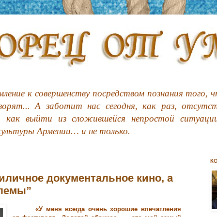
ление к совершенству посредством познания того, чт
орят... А заботит нас сегодня, как раз, отсутс
, как выйти из сложившейся непростой ситуации
культуры Армении… и не только.
К
иличное документальное кино, а
блемы”
«У меня всегда очень хорошие впечатления