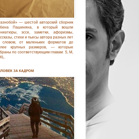
азнобой» — шестой авторский сборник
убена Пашиняна, в который вошли
иниатюры, эссе, заметки, афоризмы,
ссказы, стихи и пьесы автора разных лет
 словом, от маленьких форматов до
олее крупных размеров, — которые
браны по соответствующим главам: S, M,
 XL.
ЕЛОВЕК ЗА КАДРОМ