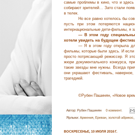
самые проблемы в кино, что и здесь
собирают зрителей… Зато стали появ
в телек.
Но все равно хотелось бы сов
пусть при этом потеряются нацио
интернациональные дети-фильмы, я за
— В этом году специальны
хотели увидеть на будущем фестив
— Я в этом году открыла дл
фильмы, которые были здесь. И если 
просто потрясающий режиссер. Я это
жюри документального конкурса, пр
такие звезды мне нужны. Всегда прия
они украшают фестиваль, наверное, 
трагедией.
©Рубен Пашинян, «Новое вре
Автор:
Рубен Пашинян
0 коммент.
Ярлыки:
Армeния
,
Еревaн
,
золотой абрикос
ВОСКРЕСЕНЬЕ, 10 ИЮЛЯ 2016 Г.