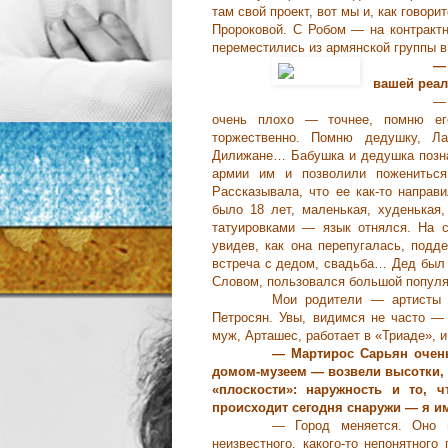
там свой проект, вот мы и, как говор
Пророковой. С Робом ― на контрактн
переместились из армянской группы в
― 
вашей реа
― 
очень плохо ― точнее, помню ег
торжественно. Помню дедушку, Л
Дилижане… Бабушка и дедушка позна
армии им и позволили пожениться.
Рассказывала, что ее как-то направ
было 18 лет, маленькая, худенькая,
татуировками ― язык отнялся. На 
увидев, как она перепугалась, подд
встреча с дедом, свадьба… Дед был з
Словом, пользовался большой попул
Мои родители ― артисты б
Петросян. Увы, видимся не часто ―
муж, Арташес, работает в «Триаде», 
― Мартирос Сарьян очень
домом-музеем ― возвели высотки, 
«плоскости»: наружность и то, 
происходит сегодня снаружи ― я и
― Город меняется. Оно 
неизвестного, какого-то непонятног