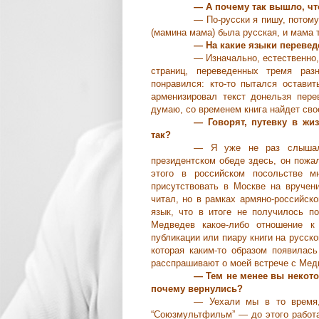
― А почему так вышло, чт
― По-русски я пишу, потому
(мамина мама) была русская, и мама 
― На какие языки перевед
― Изначально, естественно
страниц, переведенных тремя раз
понравился: кто-то пытался оставит
арменизировал текст донельзя пер
думаю, со временем книга найдет сво
― Говорят, путевку в жи
так?
― Я уже не раз слышала
президентском обеде здесь, он пожа
этого в российском посольстве 
присутствовать в Москве на вручен
читал, но в рамках армяно-российск
язык, что в итоге не получилось п
Медведев какое-либо отношение к
публикации или пиару книги на русск
которая каким-то образом появилась
расспрашивают о моей встрече с Медв
― Тем не менее вы некото
почему вернулись?
― Уехали мы в то время,
“Союзмультфильм” ― до этого работа