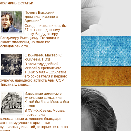
ОПУЛЯРНЫЕ СТАТЬИ
Почему Высоцкий
крестился именно в
Армении?
Сегодня исполнилось бы
87 лет легендарному
поэту, барду, актеру
Владимиру Высоцкому. Его знают и
любят миллионы, но мало кто
осведомлен о то...
С юбилеем, Мастер! С
юбилеем, ТЮЗ!
В этом году двойной
юбилей у ереванского
ТЮЗа: 5 мая – 125-летие
его основателя и первого
худрука, народного артиста Арм. ССР
Тиграна Шамирх...
Известные армянские
купеческие семьи, или
Какой бы была Москва без
армян
В XVII–XIX веках Москва
претерпела
колоссальные изменения благодаря
активному участию армянских
купеческих династий, которые не только