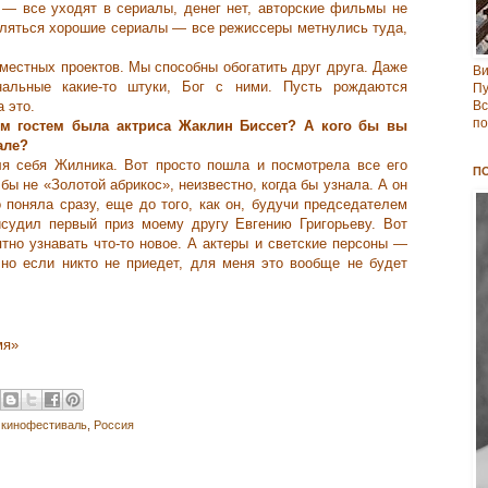
 — все уходят в сериалы, денег нет, авторские фильмы не
ляться хорошие сериалы — все режиссеры метнулись туда,
местных проектов. Мы способны обогатить друг друга. Даже
В
нальные какие-то штуки, Бог с ними. Пусть рождаются
Пу
 это.
Вс
по
м гостем была актриса Жаклин Биссет? А кого бы вы
але?
я себя Жилника. Вот просто пошла и посмотрела все его
П
бы не «Золотой абрикос», неизвестно, когда бы узнала. А он
 поняла сразу, еще до того, как он, будучи председателем
исудил первый приз моему другу Евгению Григорьеву. Вот
тно узнавать что-то новое. А актеры и светские персоны —
но если никто не приедет, для меня это вообще не будет
мя»
,
кинофестиваль
,
Росcия