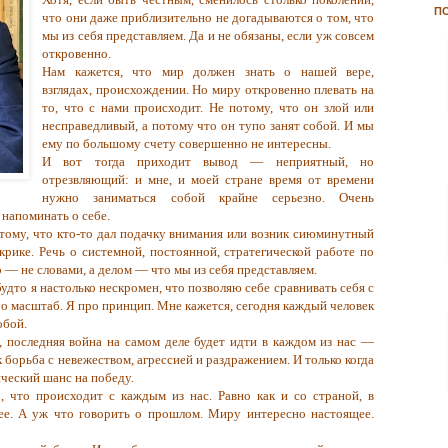
П
что они даже приблизительно не догадываются о том, что
мы из себя представляем. Да и не обязаны, если уж совсем
откровенно.
Нам кажется, что мир должен знать о нашей вере,
взглядах, происхождении. Но миру откровенно плевать на
то, что с нами происходит. Не потому, что он злой или
несправедливый, а потому что он тупо занят собой. И мы
ему по большому счету совершенно не интересны.
И вот тогда приходит вывод — неприятный, но
отрезвляющий: и мне, и моей стране время от времени
нужно заниматься собой крайне серьезно. Очень
напоминать о себе.
отому, что кто-то дал подачку внимания или возник сиюминутный
 крике. Речь о системной, постоянной, стратегической работе по
 — не словами, а делом — что мы из себя представляем.
будто я настолько нескромен, что позволяю себе сравнивать себя с
ро масштаб. Я про принцип. Мне кажется, сегодня каждый человек
обой.
, последняя война на самом деле будет идти в каждом из нас —
к борьба с невежеством, агрессией и раздражением. И только когда
ический шанс на победу.
, что происходит с каждым из нас. Равно как и со страной, в
ее. А уж что говорить о прошлом. Миру интересно настоящее.