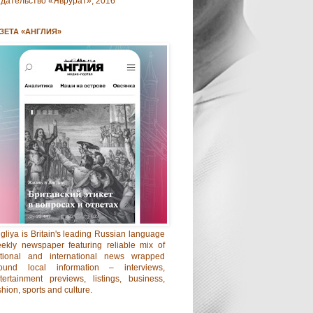
дательство «Яврурат», 2016
ЗЕТА «АНГЛИЯ»
gliya is Britain's leading Russian language
ekly newspaper featuring reliable mix of
tional and international news wrapped
ound local information – interviews,
tertainment previews, listings, business,
shion, sports and culture.