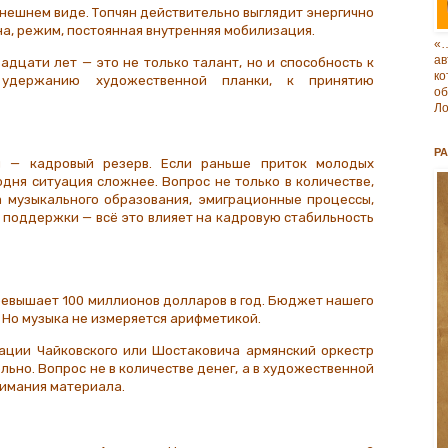
внешнем виде. Топчян действительно выглядит энергично
на, режим, постоянная внутренняя мобилизация.
«
ав
дцати лет — это не только талант, но и способность к
к
 удержанию художественной планки, к принятию
о
Ло
Р
 — кадровый резерв. Если раньше приток молодых
годня ситуация сложнее.
Вопрос не только в количестве,
а музыкального образования, эмиграционные процессы,
 поддержки — всё это влияет на кадровую стабильность
евышает 100 миллионов долларов в год. Бюджет нашего
 Но музыка не измеряется арифметикой.
тации Чайковского или Шостаковича армянский оркестр
льно. Вопрос не в количестве денег, а в художественной
онимания материала.