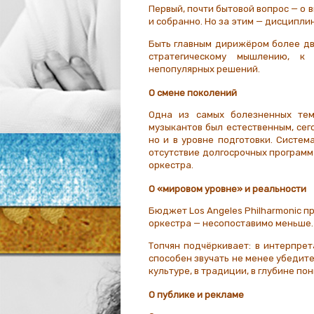
Первый, почти бытовой вопрос — о 
и собранно. Но за этим — дисципли
Быть главным дирижёром более два
стратегическому мышлению, к
непопулярных решений.
О смене поколений
Одна из самых болезненных тем
музыкантов был естественным, се
но и в уровне подготовки. Систем
отсутствие долгосрочных программ
оркестра.
О «мировом уровне» и реальности
Бюджет
Los Angeles Philharmonic
пр
оркестра — несопоставимо меньше.
Топчян подчёркивает: в интерпре
способен звучать не менее убедите
культуре, в традиции, в глубине п
О публике и рекламе