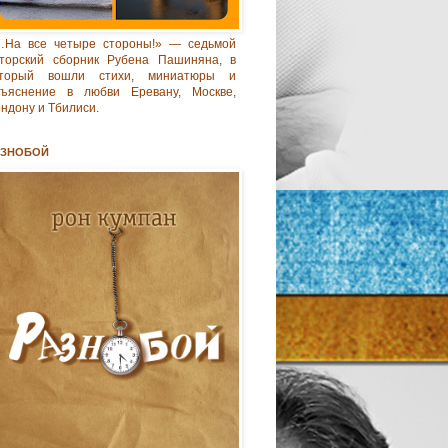
…На все четыре стороны!» — седьмой
торский сборник Рубена Пашиняна, в
оторый вошли стихи, миниатюры и
бъяснение в любви Еревану, Москве,
ндону и Тбилиси.
АЗНОБОЙ