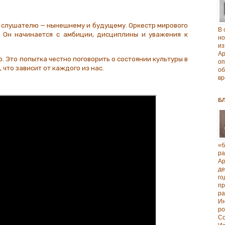
 слушателю — нынешнему и будущему. Оркестр мирового
В 
. Он начинается с амбиции, дисциплины и уважения к
но
из
А
. Это попытка честно поговорить о состоянии культуры в
о
 что зависит от каждого из нас.
об
вр
Б
«б
р
А
д
го
п
р
И
ро
Со