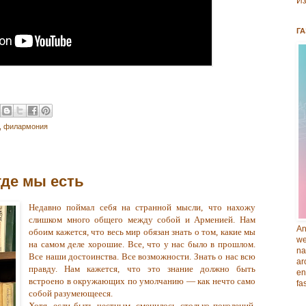
Из
ГА
,
филармония
где мы есть
Недавно поймал себя на странной мысли, что нахожу
слишком много общего между собой и Арменией.
Нам
An
обоим кажется, что весь мир обязан знать о том, какие мы
we
на самом деле хорошие. Все, что у нас было в прошлом.
na
Все наши достоинства. Все возможности. Знать о нас всю
ar
правду. Нам кажется, что это знание должно быть
en
встроено в окружающих по умолчанию — как нечто само
fa
собой разумеющееся.
Хотя, если быть честным, сменилось столько поколений,