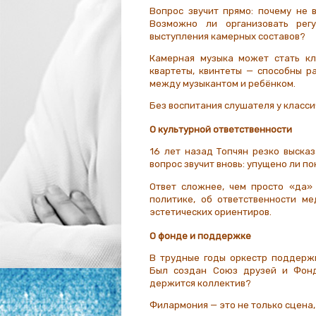
Вопрос звучит прямо: почему не 
Возможно ли организовать рег
выступления камерных составов?
Камерная музыка может стать кл
квартеты, квинтеты — способны ра
между музыкантом и ребёнком.
Без воспитания слушателя у класси
О культурной ответственности
16 лет назад Топчян резко высказ
вопрос звучит вновь: упущено ли п
Ответ сложнее, чем просто «да» 
политике, об ответственности м
эстетических ориентиров.
О фонде и поддержке
В трудные годы оркестр поддерж
Был создан Союз друзей и Фонд
держится коллектив?
Филармония — это не только сцена,