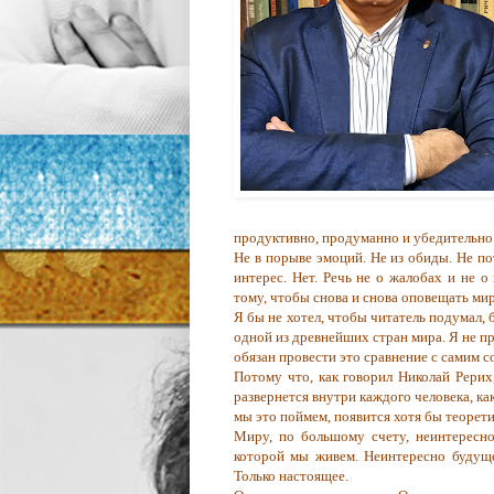
продуктивно, продуманно и убедительно 
Не в порыве эмоций. Не из обиды. Не п
интерес. Нет. Речь не о жалобах и не о
тому, чтобы снова и снова оповещать мир
Я бы не хотел, чтобы читатель подумал, 
одной из древнейших стран мира. Я не п
обязан провести это сравнение с самим с
Потому что, как говорил Николай Рерих
развернется внутри каждого человека, ка
мы это поймем, появится хотя бы теорет
Миру, по большому счету, неинтересно
которой мы живем. Неинтересно будущ
Только настоящее.