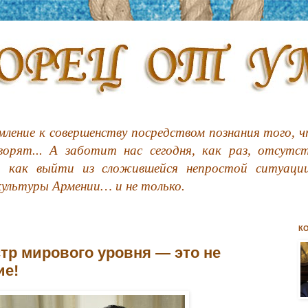
ление к совершенству посредством познания того, чт
орят... А заботит нас сегодня, как раз, отсутс
, как выйти из сложившейся непростой ситуации
культуры Армении… и не только.
К
стр мирового уровня — это не
ие!