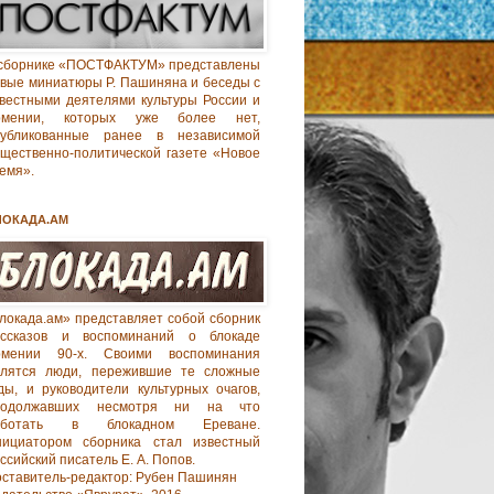
сборнике «ПОСТФАКТУМ» представлены
вые миниатюры Р. Пашиняна и беседы с
вестными деятелями культуры России и
рмении, которых уже более нет,
публикованные ранее в независимой
щественно-политической газете «Новое
емя».
ЛОКАДА.АМ
локада.ам» представляет собой сборник
ассказов и воспоминаний о блокаде
рмении 90-х. Своими воспоминания
елятся люди, пережившие те сложные
ды, и руководители культурных очагов,
родолжавших несмотря ни на что
аботать в блокадном Ереване.
нициатором сборника стал известный
ссийский писатель Е. А. Попов.
ставитель-редактор: Рубен Пашинян