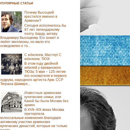
ОПУЛЯРНЫЕ СТАТЬИ
Почему Высоцкий
крестился именно в
Армении?
Сегодня исполнилось бы
87 лет легендарному
поэту, барду, актеру
Владимиру Высоцкому. Его знают и
любят миллионы, но мало кто
осведомлен о то...
С юбилеем, Мастер! С
юбилеем, ТЮЗ!
В этом году двойной
юбилей у ереванского
ТЮЗа: 5 мая – 125-летие
его основателя и первого
худрука, народного артиста Арм. ССР
Тиграна Шамирх...
Известные армянские
купеческие семьи, или
Какой бы была Москва без
армян
В XVII–XIX веках Москва
претерпела
колоссальные изменения благодаря
активному участию армянских
купеческих династий, которые не только