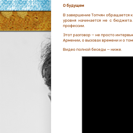
О будущем
В завершение Топчян обращается к
уровня начинается не с бюджета
профессии.
Этот разговор — не просто интервью
Армении, о вызовах времени и о том,
Видео полной беседы — ниже.