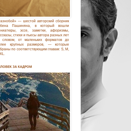
азнобой» — шестой авторский сборник
убена Пашиняна, в который вошли
иниатюры, эссе, заметки, афоризмы,
ссказы, стихи и пьесы автора разных лет
 словом, от маленьких форматов до
олее крупных размеров, — которые
браны по соответствующим главам: S, M,
 XL.
ЕЛОВЕК ЗА КАДРОМ