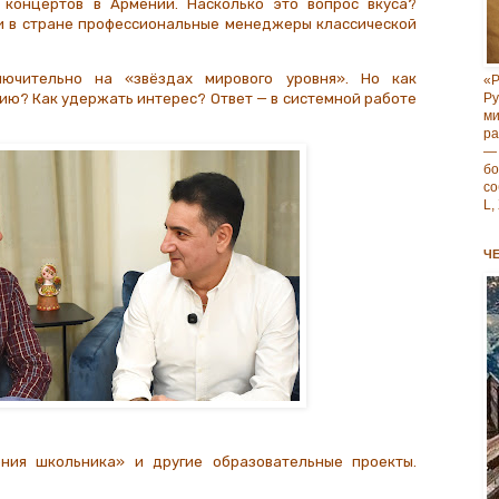
концертов в Армении. Насколько это вопрос вкуса?
и в стране профессиональные менеджеры классической
ючительно на «звёздах мирового уровня». Но как
«Р
Р
ю? Как удержать интерес? Ответ — в системной работе
м
ра
—
б
со
L,
Ч
ния школьника» и другие образовательные проекты.