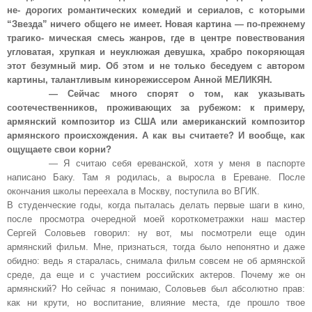
не- дорогих романтических комедий и сериалов, с которыми
“Звезда” ничего общего не имеет. Новая картина — по-прежнему
трагико- мическая смесь жанров, где в центре повествования
угловатая, хрупкая и неуклюжая девушка, храбро покоряющая
этот безумный мир. Об этом и не только беседуем с автором
картины, талантливым кинорежиссером Анной МЕЛИКЯН.
— Сейчас много спорят о том, как указывать
соотечественников, проживающих за рубежом: к примеру,
армянский композитор из США или американский композитор
армянского происхождения. А как вы считаете? И вообще, как
ощущаете свои корни?
— Я считаю себя ереванской, хотя у меня в паспорте
написано Баку. Там я родилась, а выросла в Ереване. После
окончания школы переехала в Москву, поступила во ВГИК.
В студенческие годы, когда пыталась делать первые шаги в кино,
после просмотра очередной моей короткометражки наш мастер
Сергей Соловьев говорил: ну вот, мы посмотрели еще один
армянский фильм. Мне, признаться, тогда было непонятно и даже
обидно: ведь я старалась, снимала фильм совсем не об армянской
среде, да еще и с участием российских актеров. Почему же он
армянский? Но сейчас я понимаю, Соловьев был абсолютно прав:
как ни крути, но воспитание, влияние места, где прошло твое