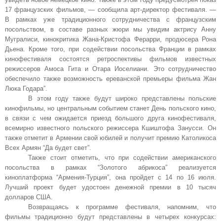
17 французских фильмов, — сообщила арт-директор фестиваля. —
В рамках уже традиционного сотрудничества с французским
посольством, в составе разных жюри мы увидим актрису Анну
Мугралиси, кинокритика Жана-Кристофа Ферарри, продюсера Рона
Дьена. Кроме того, при содействии посольства Франции в рамках
кинофестиваля состоятся ретроспективы фильмов известных
режиссеров Амоса Гита и Отара Иоселиани. Это сотрудничество
обеспечило также возможность ереванской премьеры фильма Жан
Люка Годара”.
В этом году также будут широко представлены польские
кинофильмы, но центральным событием станет День польского кино,
в связи с чем ожидается приезд большого друга кинофестиваля,
всемирно известного польского режиссера Кшиштофа Занусси. Он
также отметит в Армении свой юбилей и получит премию Католикоса
Всех Армян “Да будет свет”.
Также стоит отметить, что при содействии американского
посольства в рамках “Золотого абрикоса” реализуется
киноплатформа “Армения-Турция”, она пройдет с 14 по 16 июля.
Лучший проект будет удостоен денежной премии в 10 тысяч
долларов США.
Возвращаясь к программе фестиваля, напомним, что
фильмы традиционно будут представлены в четырех конкурсах: