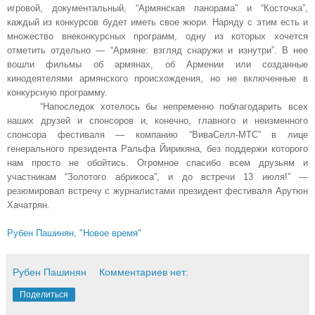
игровой, документальный, “Армянская панорама” и “Косточка”,
каждый из конкурсов будет иметь свое жюри. Наряду с этим есть и
множество внеконкурсных программ, одну из которых хочется
отметить отдельно — “Армяне: взгляд снаружи и изнутри”. В нее
вошли фильмы об армянах, об Армении или созданные
кинодеятелями армянского происхождения, но не включенные в
конкурсную программу.
“Напоследок хотелось бы непременно поблагодарить всех
наших друзей и спонсоров и, конечно, главного и неизменного
спонсора фестиваля — компанию “ВиваСелл-МТС” в лице
генерального президента Ральфа Йирикяна, без поддержи которого
нам просто не обойтись. Огромное спасибо всем друзьям и
участникам “Золотого абрикоса”, и до встречи 13 июля!” —
резюмировал встречу с журналистами президент фестиваля Арутюн
Хачатрян.
Рубен Пашинян, "Новое время"
Рубен Пашинян
Комментариев нет:
Поделиться