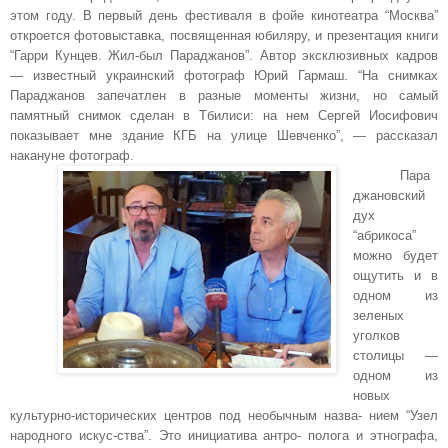
этом году. В первый день фестиваля в фойе кинотеатра “Москва”
откроется фотовыставка, посвященная юбиляру, и презентация книги
“Гарри Кунцев. Жил-был Параджанов”. Автор эксклюзивных кадров
— известный украинский фотограф Юрий Гармаш. “На снимках
Параджанов запечатлен в разные моменты жизни, но самый
памятный снимок сделан в Тбилиси: на нем Сергей Иосифович
показывает мне здание КГБ на улице Шевченко”, — рассказал
накануне фотограф.
Пара
джановский
дух
“абрикоса”
можно будет
ощутить и в
одном из
зеленых
уголков
столицы —
одном из
новых
культурно-исторических центров под необычным назва- нием “Узел
народного искус-ства”. Это инициатива антро- полога и этнографа,