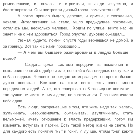
ремесленники, и гончары, и строители, и люди искусства, и
благотворители. Они построили дивный город, замечательный!..
А потом пришло быдло, деревня, и армяне, к сожалению,
уехали. Интеллигенции не стало, ушло предыдущее поколение,
остались мы, несколько человек... Ходим по улице, никто нас не
знает и не с кем здороваться. Город опустел, духовно обнищал...
Уезжая куда-то, помни, спустя годы вернешься не домой, а
за границу. Вот так и с нами произошло...
— А чем вы бываете разочарованы в людях больше
всего?
— Создана целая система передачи из поколения в
поколение понятий о добре и зле, понятий о благовидных поступках и
неблаговидных. Человек не рождается мерзавцем, он просто бывает
дурно воспитан. Все-таки на этом свете есть очень много
порядочных людей. А те, кто совершает неблаговидные поступки...
так лучше не иметь с ними дело, не знакомиться. Я за ними издали
наблюдаю.
Есть люди, закореневшие в том, что жить надо так: хапать,
жульничать, безобразничать, обманывать, двуличничать, стать
вельможей, иметь отношение к власть предержащим, потом им
изменять, вступать в партии. Есть такой метод жизни на свете. Но
для каждого есть понятия “мы” и “они”. И лучше, чтобы “они” как-то