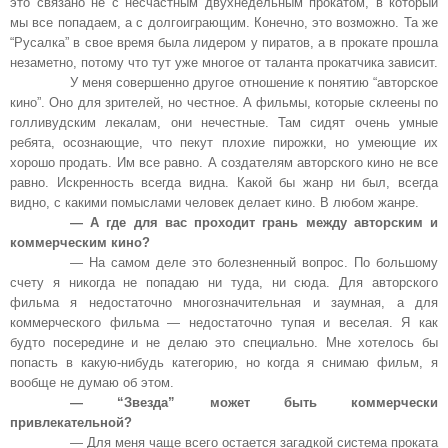
это связано не с несчастным двухнедельным прокатом, в который
мы все попадаем, а с долгоиграющим. Конечно, это возможно. Та же
“Русалка” в свое время была лидером у пиратов, а в прокате прошла
незаметно, потому что тут уже многое от таланта прокатчика зависит.
У меня совершенно другое отношение к понятию “авторское
кино”. Оно для зрителей, но честное. А фильмы, которые склеены по
голливудским лекалам, они нечестные. Там сидят очень умные
ребята, осознающие, что пекут плохие пирожки, но умеющие их
хорошо продать. Им все равно. А создателям авторского кино не все
равно. Искренность всегда видна. Какой бы жанр ни был, всегда
видно, с какими помыслами человек делает кино. В любом жанре.
— А где для вас проходит грань между авторским и
коммерческим кино?
— На самом деле это болезненный вопрос. По большому
счету я никогда не попадаю ни туда, ни сюда. Для авторского
фильма я недостаточно многозначительная и заумная, а для
коммерческого фильма — недостаточно тупая и веселая. Я как
будто посередине и не делаю это специально. Мне хотелось бы
попасть в какую-нибудь категорию, но когда я снимаю фильм, я
вообще не думаю об этом.
— “Звезда” может быть коммерчески
привлекательной?
— Для меня чаще всего остается загадкой система проката