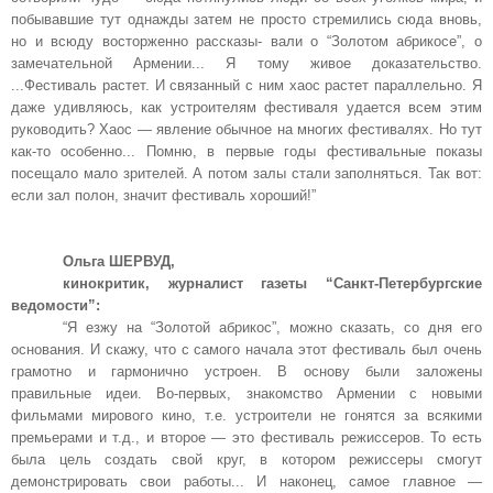
побывавшие тут однажды затем не просто стремились сюда вновь,
но и всюду восторженно рассказы- вали о “Золотом абрикосе”, о
замечательной Армении... Я тому живое доказательство.
...Фестиваль растет. И связанный с ним хаос растет параллельно. Я
даже удивляюсь, как устроителям фестиваля удается всем этим
руководить? Хаос — явление обычное на многих фестивалях. Но тут
как-то особенно... Помню, в первые годы фестивальные показы
посещало мало зрителей. А потом залы стали заполняться. Так вот:
если зал полон, значит фестиваль хороший!”
Ольга ШЕРВУД,
кинокритик, журналист газеты “Санкт-Петербургские
ведомости”:
“Я езжу на “Золотой абрикос”, можно сказать, со дня его
основания. И скажу, что с самого начала этот фестиваль был очень
грамотно и гармонично устроен. В основу были заложены
правильные идеи. Во-первых, знакомство Армении с новыми
фильмами мирового кино, т.е. устроители не гонятся за всякими
премьерами и т.д., и второе — это фестиваль режиссеров. То есть
была цель создать свой круг, в котором режиссеры смогут
демонстрировать свои работы... И наконец, самое главное —