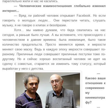
параллельно жили и нас не касались.
— Человеческие взаимоотношения глобально изменил
интернет...
— Вряд ли рабочий человек открывает Facebook. Но если
говорить о молодых людях... Они перестали читать, слушать
музыку, я не говорю о клипах и безобразии.
Хотя... мы наивно думаем, что беда свалилась на нас
сегодня, а раньше было лучше. А вы вспомните, что происходило с
человечеством в давние времена: была инквизиция, было такое
количество предательств. Просто меняется время, и мерзости
меняют свою маску. Ведь в каждую эпоху мерзости совершают по-
разному. Приличные люди совершают приличные поступки тоже по-
другому. Но и сейчас хорошо воспитанный человек не идет на
сделку с совестью, старается не изменить тому статусу, который
выработан у него с детства.
—
Каково ваше
отношение к
современно
му
кинематогра
фу?
—