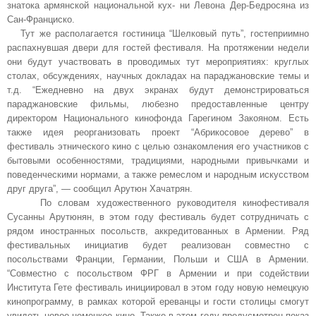
знатока армянской национальной кух- ни Левона Дер-Бедросяна из
Сан-Франциско.
Тут же располагается гостиница “Шелковый путь”, гостеприимно
распахнувшая двери для гостей фестиваля. На протяжении недели
они будут участвовать в проводимых тут мероприятиях: круглых
столах, обсуждениях, научных докладах на параджановские темы и
т.д. “Ежедневно на двух экранах будут демонстрироваться
параджановские фильмы, любезно предоставленные центру
директором Национального кинофонда Гарегином Закояном. Есть
также идея реорганизовать проект “Абрикосовое дерево” в
фестиваль этнического кино с целью ознакомления его участников с
бытовыми особенностями, традициями, народными привычками и
поведенческими нормами, а также ремеслом и народным искусством
друг друга”, — сообщил Арутюн Хачатрян.
По словам художественного руководителя кинофестиваля
Сусанны Арутюнян, в этом году фестиваль будет сотрудничать с
рядом иностранных посольств, аккредитованных в Армении. Ряд
фестивальных инициатив будет реализован совместно с
посольствами Франции, Германии, Польши и США в Армении.
“Совместно с посольством ФРГ в Армении и при содействии
Института Гете фестиваль инициировал в этом году новую немецкую
кинопрограмму, в рамках которой ереванцы и гости столицы смогут
увидеть новое немецкое кино. Также в этом году предусмотрен показ