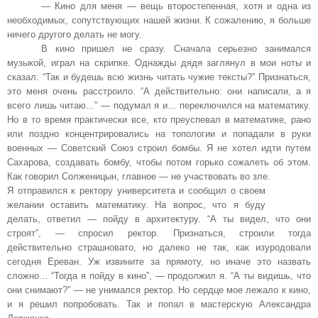
— Кино для меня — вещь второстепенная, хотя и одна из
необходимых, сопутствующих нашей жизни. К сожалению, я больше
ничего другого делать не могу.
В кино пришел не сразу. Сначала серьезно занимался
музыкой, играл на скрипке. Однажды дядя заглянул в мои ноты и
сказал: “Так и будешь всю жизнь читать чужие тексты?” Признаться,
это меня очень расстроило. “А действительно: они написали, а я
всего лишь читаю...” — подумал я и... переключился на математику.
Но в то время практически все, кто преуспевал в математике, рано
или поздно концентрировались на топологии и попадали в руки
военных — Советский Союз строил бомбы. Я не хотел идти путем
Сахарова, создавать бомбу, чтобы потом горько сожалеть об этом.
Как говорил Солженицын, главное — не участвовать во зле.
Я отправился к ректору университета и сообщил о своем
желании оставить математику. На вопрос, что я буду
делать, ответил — пойду в архитектуру. “А ты видел, что они
строят”, — спросил ректор. Признаться, строили тогда
действительно страшновато, но далеко не так, как изуродовали
сегодня Ереван. Уж извините за прямоту, но иначе это назвать
сложно... “Тогда я пойду в кино”, — продолжил я. “А ты видишь, что
они снимают?” — не унимался ректор. Но сердце мое лежало к кино,
и я решил попробовать. Так и попал в мастерскую Александра