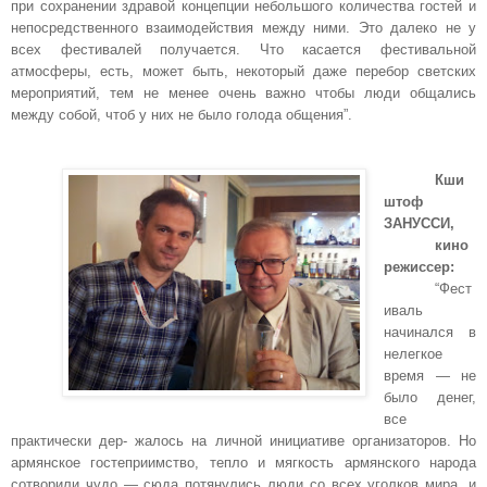
при сохранении здравой концепции небольшого количества гостей и
непосредственного взаимодействия между ними. Это далеко не у
всех фестивалей получается. Что касается фестивальной
атмосферы, есть, может быть, некоторый даже перебор светских
мероприятий, тем не менее очень важно чтобы люди общались
между собой, чтоб у них не было голода общения”.
Кши
штоф
ЗАНУССИ,
кино
режиссер:
“Фест
иваль
начинался в
нелегкое
время — не
было денег,
все
практически дер- жалось на личной инициативе организаторов. Но
армянское гостеприимство, тепло и мягкость армянского народа
сотворили чудо — сюда потянулись люди со всех уголков мира, и