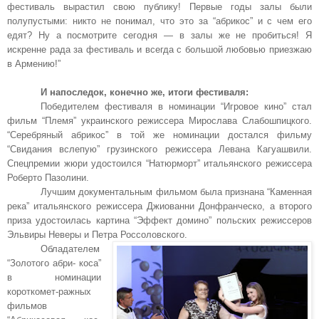
фестиваль вырастил свою публику! Первые годы залы были
полупустыми: никто не понимал, что это за “абрикос” и с чем его
едят? Ну а посмотрите сегодня — в залы же не пробиться! Я
искренне рада за фестиваль и всегда с большой любовью приезжаю
в Армению!”
И напоследок, конечно же, итоги фестиваля:
Победителем фестиваля в номинации “Игровое кино” стал
фильм “Племя” украинского режиссера Мирослава Слабошпицкого.
“Серебряный абрикос” в той же номинации достался фильму
“Свидания вслепую” грузинского режиссера Левана Кагуашвили.
Спецпремии жюри удостоился “Натюрморт” итальянского режиссера
Роберто Пазолини.
Лучшим документальным фильмом была признана “Каменная
река” итальянского режиссера Джиованни Донфранческо, а второго
приза удостоилась картина “Эффект домино” польских режиссеров
Эльвиры Неверы и Петра Россоловского.
Обладателем
“Золотого абри- коса”
в номинации
короткомет-ражных
фильмов