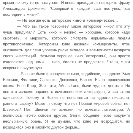
время почему-то не наступает. И вновь приходится повторить фразу
Александра Довженко: “Совершайте каждый ваш поступок, как
последний в жизни”.
— Но все же есть авторское кино и коммерческое...
— Что вы такое говорите? Какое авторское кино? Кто эту
чушь придумал? Есть кино и некино — хорошее, которое надо
смотреть, и мерзость, которую смотреть нормальным людям
противопоказано. Авторским кино назвали коммерсанты, чтоб
обозначить для себя уровень риска вкладов и возможности возврата
своих инвестиций. Называя хорошее кино “авторским”, они просто
издеваются над нами — типа, билеты не продаются. Что ж, я им
искренне сочувствую.
...Раньше было французское кино, индийское, шведское. Был
Бергман, Феллини, Савченко, Довженко, Барнет. Была французская
школа: Рене Клер, Жак Тати, Абель Ганс, были чудные деятели. Но
все это исчезло наравне с исчезновением литературы, и все стало
одинаково. Почему в Чехии не появляется ни одного писателя,
равного Гашеку? Может, потому что нет Первой мировой войны, нет
Швейков? Нет, Швейки не исчезли, но исчезла литература. А
появилось что-то совсем другое: блоги, общение через какую-то
неслыханную брань. Я не думаю, что кино не возродится, но
возродится оно в какой-то другой форме...