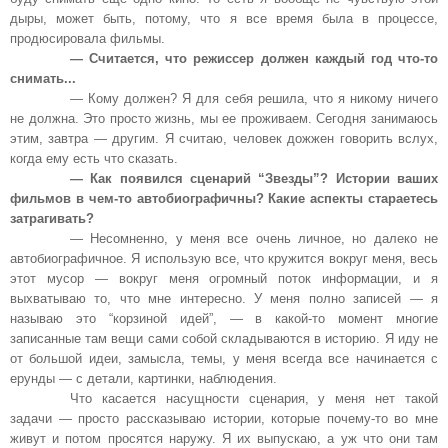
дыры, может быть, потому, что я все время была в процессе,
продюсировала фильмы.
— Считается, что режиссер должен каждый год что-то
снимать...
— Кому должен? Я для себя решила, что я никому ничего
не должна. Это просто жизнь, мы ее проживаем. Сегодня занимаюсь
этим, завтра — другим. Я считаю, человек дожжен говорить вслух,
когда ему есть что сказать.
— Как появился сценарий “Звезды”? Истории ваших
фильмов в чем-то автобиографичны? Какие аспекты стараетесь
затрагивать?
— Несомненно, у меня все очень личное, но далеко не
автобиографичное. Я использую все, что кружится вокруг меня, весь
этот мусор — вокруг меня огромный поток информации, и я
выхватываю то, что мне интересно. У меня полно записей — я
называю это “корзиной идей”, — в какой-то момент многие
записанные там вещи сами собой складываются в историю. Я иду не
от большой идеи, замысла, темы, у меня всегда все начинается с
ерунды — с детали, картинки, наблюдения.
Что касается насущности сценария, у меня нет такой
задачи — просто рассказываю истории, которые почему-то во мне
живут и потом просятся наружу. Я их выпускаю, а уж что они там