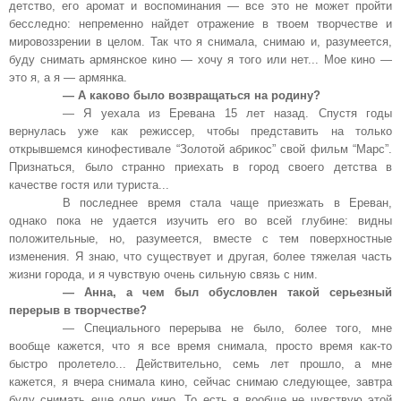
детство, его аромат и воспоминания — все это не может пройти
бесследно: непременно найдет отражение в твоем творчестве и
мировоззрении в целом. Так что я снимала, снимаю и, разумеется,
буду снимать армянское кино — хочу я того или нет... Мое кино —
это я, а я — армянка.
— А каково было возвращаться на родину?
— Я уехала из Еревана 15 лет назад. Спустя годы
вернулась уже как режиссер, чтобы представить на только
открывшемся кинофестивале “Золотой абрикос” свой фильм “Марс”.
Признаться, было странно приехать в город своего детства в
качестве гостя или туриста...
В последнее время стала чаще приезжать в Ереван,
однако пока не удается изучить его во всей глубине: видны
положительные, но, разумеется, вместе с тем поверхностные
изменения. Я знаю, что существует и другая, более тяжелая часть
жизни города, и я чувствую очень сильную связь с ним.
— Анна, а чем был обусловлен такой серьезный
перерыв в творчестве?
— Специального перерыва не было, более того, мне
вообще кажется, что я все время снимала, просто время как-то
быстро пролетело... Действительно, семь лет прошло, а мне
кажется, я вчера снимала кино, сейчас снимаю следующее, завтра
буду снимать еще одно кино. То есть я вообще не чувствую этой