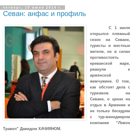
четверг, 10 июля 2014 г.
Севан: анфас и профиль
С 1 июля
открылся пляжный
сезон на Севане,
туристы и местные
жители, не в силах
противостоять
ереванской жаре,
рванули к
армянской
жемчужине. О том,
как обстоят дела с
туризмом на
Севане, о ценах на
отдых в Армении и
не только беседуем
с тур-менеджером
компании “Левон
Травел” Давидом ХАЧИЯНОМ.