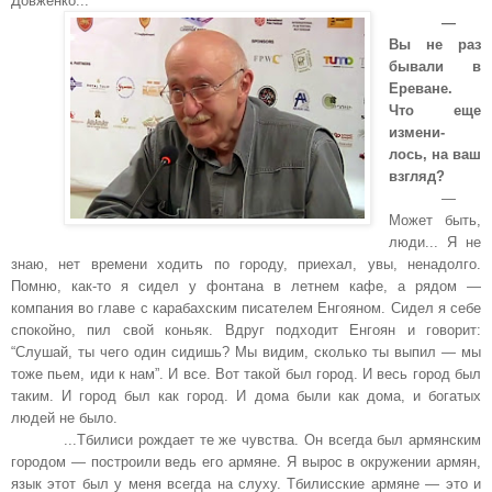
Довженко...
—
Вы не раз
бывали в
Ереване.
Что еще
измени-
лось, на ваш
взгля
д?
—
Может быть,
люди... Я не
знаю, нет времени ходить по городу, приехал, увы, ненадолго.
Помню, как-то я сидел у фонтана в летнем кафе, а рядом —
компания во главе с карабахским писателем Енгояном. Сидел я себе
спокойно, пил свой коньяк. Вдруг подходит Енгоян и говорит:
“Слушай, ты чего один сидишь? Мы видим, сколько ты выпил — мы
тоже пьем, иди к нам”. И все. Вот такой был город. И весь город был
таким. И город был как город. И дома были как дома, и богатых
людей не было.
...Тбилиси рождает те же чувства. Он всегда был армянским
городом — построили ведь его армяне. Я вырос в окружении армян,
язык этот был у меня всегда на слуху. Тбилисские армяне — это и