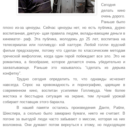
Сегодня
делать кино
очень дорого.
Раньше было
плохо из-за цензуры. Сейчас цензуры нет, но есть публика, дурно
воспитанная, диктую- щая правила людям, вклады-вающим деньги в
кинематог- раф. Эта публика, молодежь до 25 лет, воспитана на
телесериалах или голливудс- кой халтуре. Любой голли- вудский
фильм предсказуем, потому что сделан по классическим методам
греческой мифологии, когда один герой побеждает все зло. Это не
романтика, а безобразие, которое делается очень убедительно и
захватывающе. Раньше это называлось “сделать из дерьма
конфетку”.
Трудно сегодня определить то, что однажды исчезнет
навсегда. Спрос на кровожадность и порнографию, царящие в
современном кино, воспитан усилиями Голливуда. Чем более
жестока и бесстыдна ситуация на экране, тем лучший урожай
собирает поставщик этого барахла.
В нашей памяти остались произведения Данте, Рабле,
Шекспира, а сколько было замарано бумаги, никто не считает. В
погоне за выгодой люди часто забывают о миссии, которая на них
возложена. Они думают потом вернуться к этому, но подходящее