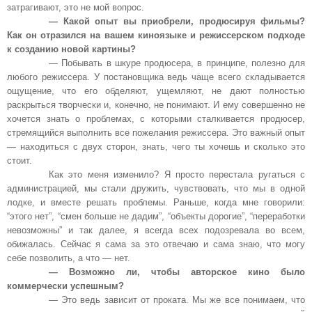
затрагивают, это не мой вопрос.
— Какой опыт вы приобрели, продюсируя фильмы?
Как он отразился на вашем киноязыке и режиссерском подходе
к созданию новой картины?
— Побывать в шкуре продюсера, в принципе, полезно для
любого режиссера. У постановщика ведь чаще всего складывается
ощущение, что его обделяют, ущемляют, не дают полностью
раскрыться творчески и, конечно, не понимают. И ему совершенно не
хочется знать о проблемах, с которыми сталкивается продюсер,
стремящийся выполнить все пожелания режиссера. Это важный опыт
— находиться с двух сторон, знать, чего ты хочешь и сколько это
стоит.
Как это меня изменило? Я просто перестала ругаться с
администрацией, мы стали дружить, чувствовать, что мы в одной
лодке, и вместе решать проблемы. Раньше, когда мне говорили:
“этого нет”, “смен больше не дадим”, “объекты дорогие”, “переработки
невозможны” и так далее, я всегда всех подозревала во всем,
обижалась. Сейчас я сама за это отвечаю и сама знаю, что могу
себе позволить, а что — нет.
— Возможно ли, чтобы авторское кино было
коммерчески успешным?
— Это ведь зависит от проката. Мы же все понимаем, что