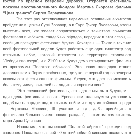
гостей по красной ковровой дорожке. Откроется фестиваль
показом восстановленного Фондом Мартина Скорсезе фильма
“Цвет граната” Сергея Параджанова.
“На этот раз эксклюзивная церемония освящения абрикосов
пройдет не в церкви Сурб Зоравор, а в Сурб Григор Лусаворич, чтобы
вместить всех, кто желает соприкоснуться с таинством причастия
фестиваля и избежать свадебных обрядов, нередких в этот сезон, —
сообщил президент фестиваля Арутюн Хачатрян. — Также в течение
всей фестивальной недели будет работать еще один кинотеатр под
открытым небом, который откроется на территории столичного
“Лебединого озера”, и с 21:00 там будут демонстрироваться фильмы
из программы “Золотого абрикоса”. Эта новая площадка станет
дополнением к Парку влюбленных, где уже не первый год по вечерам
показывают фестивальные фильмы. Уверен, это даст возможность
большему числу зрителей насладиться хорошим кино”.
“Это ереванский фестиваль, есть даже мысль в будущем
один день фестиваля назвать Ереванским: планируется установить
подобные площадки под открытым небом и в других районах города
— Норкском Массиве, III участке и т.д., дабы приобщить к
фестивалю большее число наших граждан”, — отметил заместитель
мэра Арам Сукиасян.
Напомним, что нынешний “Золотой абрикос” проходит под
знаменем Параджанова, чей 90-летний юбилей киномир празднует в