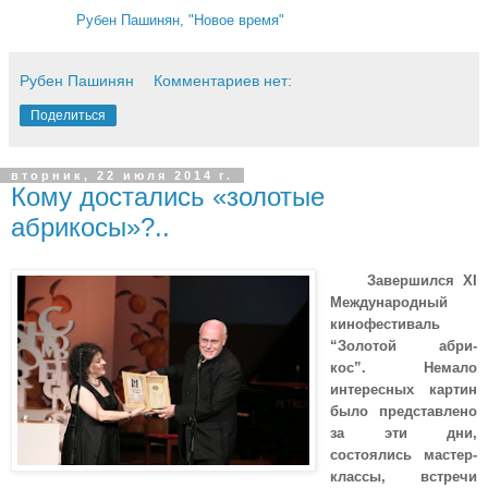
Рубен Пашинян, "Новое время"
Рубен Пашинян
Комментариев нет:
Поделиться
вторник, 22 июля 2014 г.
Кому достались «золотые
абрикосы»?..
Завершился XI
Международный
кинофестиваль
“Золотой абри-
кос”. Немало
интересных картин
было представлено
за эти дни,
состоялись мастер-
классы, встречи