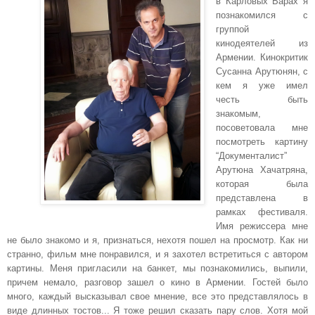
в Карловых Варах я
познакомился с
группой
кинодеятелей из
Армении. Кинокритик
Сусанна Арутюнян, с
кем я уже имел
честь быть
знакомым,
посоветовала мне
посмотреть картину
“Документалист”
Арутюна Хачатряна,
которая была
представлена в
рамках фестиваля.
Имя режиссера мне
не было знакомо и я, признаться, нехотя пошел на просмотр. Как ни
странно, фильм мне понравился, и я захотел встретиться с автором
картины. Меня пригласили на банкет, мы познакомились, выпили,
причем немало, разговор зашел о кино в Армении. Гостей было
много, каждый высказывал свое мнение, все это представлялось в
виде длинных тостов... Я тоже решил сказать пару слов. Хотя мой