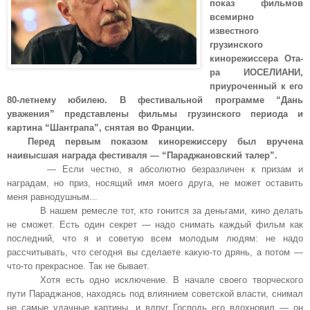
показ фильмов
всемирно
известного
грузинского
кинорежиссера Ота-
ра ИОСЕЛИАНИ,
приуроченный к его
80-летнему юбилею. В фестивальной программе “Дань
уважения” представлены фильмы грузинского периода и
картина “Шантрапа”, снятая во Франции.
Перед первым показом кинорежиссеру был вручена
наивысшая награда фестиваля — “Параджановский талер”.
— Если честно, я абсолютно безразличен к призам и
наградам, но приз, носящий имя моего друга, не может оставить
меня равнодушным...
В нашем ремесле тот, кто гонится за деньгами, кино делать
не сможет. Есть один секрет — надо снимать каждый фильм как
последний, что я и советую всем молодым людям: не надо
рассчитывать, что сегодня вы сделаете какую-то дрянь, а потом —
что-то прекрасное. Так не бывает.
Хотя есть одно исключение. В начале своего творческого
пути Параджанов, находясь под влиянием советской власти, снимал
не самые удачные картины, и вдруг Господь его вдохновил — он