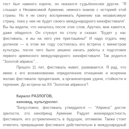
тост был намного короче, он оказался судьбоноснее других. “Я
слышал о Независимой Армении, немного знаком с историей этой
страны. Но я не смогу воспринимать Армению как независимую
страну, пока у нее не будет своего международного кинофестиваля”.
Вы бы видели, что началось после этих слов, Арутюн, мне кажется,
даже обиделся. Он стукнул по столу и сказал: “Будет у нас
фестиваль, и вы на него уже приглашены!” И надо отдать ему
должное — в этом же году состоялась его встреча с министром
культуры, после чего было решено начать работы к подготовке
первого армянского международного кинофестиваля. Так родился
“Золотой абрикос”...
Прошло 11 лет, фестиваль живет, развивается. Я рад, что
имею к его возникновению определенное отношение и искренне
желаю фестивалю процветания, а организаторам удачи, стойкости и
терпения. До встречи на XII “Золотом абрикосе”!
Кирилл РАЗЛОГОВ,
киновед, культуролог:
“Безусловно, фестиваль утвердился — “Абрикос” достиг
зрелости, это кинобренд Армении. Радует жизнерадостность
фестиваля, его устремленность в будущее, оптимизм. Также стоит
отметить превращение фестиваля действительно в международный