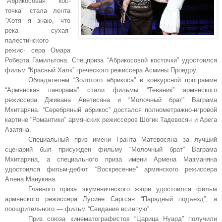
“Абрикосовая кос-
точка” стала лента
“Хотя я знаю, что
река сухая”
палестинского
режис- сера Омара
Роберта Гамильтона. Спецприза “Абрикосовой косточки” удостоился
фильм “Красный Халк” греческого режиссера Асмины Проедру.
Обладателем “Золотого абрикоса” в конкурсной программе
“Армянская панорама” стали фильмы “Теваник” армянского
режиссера Дживана Аветисяна и “Молочный брат” Ваграма
Мхитаряна. “Серебряный абрикос” достался полнометражно-игровой
картине “Романтики” армянских режиссеров Шогик Тадевосян и Арега
Азатяна.
Специальный приз имени Гранта Матевосяна за лучший
сценарий был присужден фильму “Молочный брат” Ваграма
Мхитаряна, а специального приза имени Армена Мазманяна
удостоился фильм-дебют “Воскресение” армянского режиссера
Алена Манукяна.
Главного приза экуменического жюри удостоился фильм
армянского режиссера Лусине Саргсян “Парадный подъезд”, а
поощрительного — фильм “Свидания вслепую”.
Приз союза кинематографистов “Царица Нуард” получили