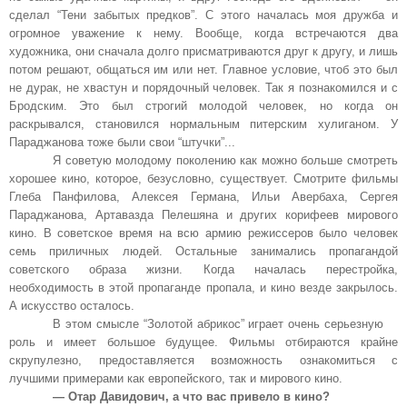
сделал “Тени забытых предков”. С этого началась моя дружба и
огромное уважение к нему. Вообще, когда встречаются два
художника, они сначала долго присматриваются друг к другу, и лишь
потом решают, общаться им или нет. Главное условие, чтоб это был
не дурак, не хвастун и порядочный человек. Так я познакомился и с
Бродским. Это был строгий молодой человек, но когда он
раскрывался, становился нормальным питерским хулиганом. У
Параджанова тоже были свои “штучки”...
Я советую молодому поколению как можно больше смотреть
хорошее кино, которое, безусловно, существует. Смотрите фильмы
Глеба Панфилова, Алексея Германа, Ильи Авербаха, Сергея
Параджанова, Артавазда Пелешяна и других корифеев мирового
кино. В советское время на всю армию режиссеров было человек
семь приличных людей. Остальные занимались пропагандой
советского образа жизни. Когда началась перестройка,
необходимость в этой пропаганде пропала, и кино везде закрылось.
А искусство осталось.
В этом смысле “Золотой абрикос” играет очень серьезную
роль и имеет большое будущее. Фильмы отбираются крайне
скрупулезно, предоставляется возможность ознакомиться с
лучшими примерами как европейского, так и мирового кино.
— Отар Давидович, а что вас привело в кино?