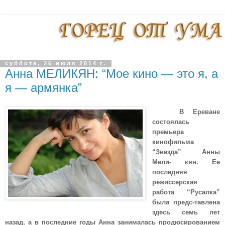
суббота, 26 июля 2014 г.
Анна МЕЛИКЯН: “Мое кино — это я, а
я — армянка”
В Ереване
состоялась
премьера
кинофильма
“Звезда” Анны
Мели- кян. Ее
последняя
режиссерская
работа “Русалка”
была предс-тавлена
здесь семь лет
назад, а в последние годы Анна занималась продюсированием