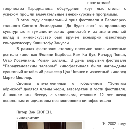
почитателей
творчества Параджанова, обсуждения, круг- лые столы, с
успехом прошли замечательные внеконкурсные программы.
В этом году специальный приз фестиваля и Первопрес-
тольного Святого Эчмиадзина “Да будет свет” за пропаганду
культурных и гуманистических ценностей и за значительный
вклад в киноискусство был вручен всемирно известному
кинорежиссеру Кшиштофу Занусси.
В рамках фестиваля столицу посетили такие известные
деятели кино, как Фелипи Барбоса, Ким Ки Дук, Ричард Пенья,
Отар Иоселиани, Роман Балаян... В день закрытия фестиваля
“Параджановским талером” кинофестиваля были награждены
культовый китайский режиссер Цзя Чжанке и известный киновед
Марко Мюллер.
Своими впечатлениями о юбилейном “Золотом
абрикосе” делятся члены жюри, завсегдатаи и гости фестиваля.
А начнем мы беседу с человеком, ставшим 12 лет назад
невольным инициатором возникновения кинофестиваля
Питер Ван БЮРЕН,
кинокритик:
“В 2002 году