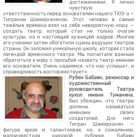
достижениями. Я лично
чувствую
ответственность перед основателем нашего ТЮЗ-а —
Тиграном Шамирханяном. Этот человек в самые
тяжёлые времена взял на себя невероятную ношу —
создать театр, который стал не только очагом
культуры, но и настоящей кузницей кадров. Многие
его ученики затем обогатили сцены ведущих театров
страны. Он заложил уникальную школу, которая стала
легендой армянского театра. Мы посчитали важным
обратиться к мэру с просьбой назвать театр именем
его основателя. Очень надеемся, что нас услышат, и
справедливость восторжествует».
Рубен Бабаян, режиссер и
художественный
руководитель Театра
кукол имени Туманяна
,
был убежден, что театры
должны называться
именами своих
создателей. Для него
Тигран Шамирханян —
фигура яркая и талантливая, но, к сожалению,
малоизвестная широкой публике. Бабаян