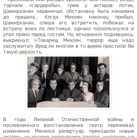
торчали «гардеробы», грим у актеров потек,
Шамирханян нервничал, обстановка была накалена
до предела… Когда Микоян наконец прибыл,
Шамирханян, спеша его встретить, побежал на
встречу вниз по лестнице, однако поскользнулся и
упал прямо перед гостем. Но, мгновенно поднявшись,
выкрикнул: «Товарищ Микоян, террор еще надо
заслужить!» Вряд ли многим в то время простили бы
такую дерзость.
В годы Великой Отечественной войны и
послевоенного восстановления театр переживал
изменения. Менялся репертуар, приходили новые
актеры, но многие сотрудники театра, ушедшие на