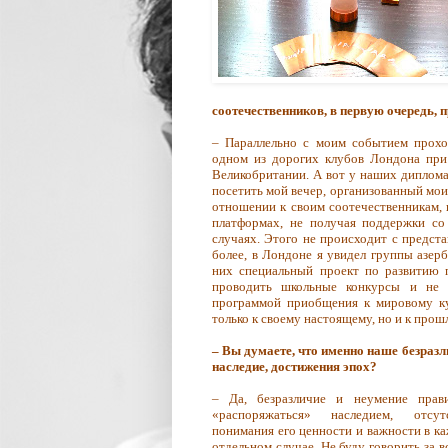
соотечественников, в первую очередь, 
– Параллельно с моим событием проход
одном из дорогих клубов Лондона при
Великобритании. А вот у наших диплома
посетить мой вечер, организованный моим
отношении к своим соотечественникам,
платформах, не получая поддержки со
случаях. Этого не происходит с предст
более, в Лондоне я увидел группы азе
них специальный проект по развитию 
проводить школьные конкурсы и не 
программой приобщения к мировому ку
только к своему настоящему, но и к прош
– Вы думаете, что именно наше безразл
наследие, достижения эпох?
– Да, безразличие и неумение прав
«распоряжаться» наследием, отсут
понимания его ценности и важности в к
отдельном случае. Не буду говорить за вс