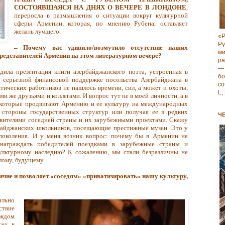
СОСТОЯВШАЯСЯ НА ДНЯХ
О ВЕЧЕРЕ В ЛОНДОНЕ
,
переросла в размышления о ситуации вокруг культурной
сферы Армении, которая, по мнению Рубена, оставляет
желать лучшего.
«Р
Р
– Почему вас удивило/возмутило отсутствие наших
м
представителей Армении на этом литературном вечере?
ра
—
ила презентация книги азербайджанского поэта, устроенная в
б
 серьезной финансовой поддержке посольства Азербайджана в
со
тических работников не нашлось времени, сил, а может и охоты,
L,
и же друзьями и коллегами. И вопрос тут не в моей личности, а в
 которые продвигают Армению и ее культуру на международных
 стороны государственных структур или получая ее в редких
Ч
авителями соседней страны и их зарубежными проектами. Скажу
рбайджанских школьников, посещающие престижные музеи. Это у
поколения. И у меня возник вопрос: почему бы в Армении не
награждать победителей поездками в зарубежные страны и
льтурному наследию? К сожалению, мы стали безразличны не
лому, будущему.
ичие и позволяет «соседям» «приватизировать» нашу культуру,
ильно
ствие
аждом
ех, в