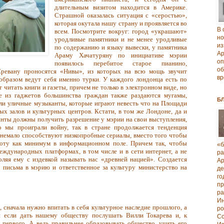
длительным визитом находится в Америке.
Страшной оказалась ситуация с «серостью»,
которая окутала нашу страну и проявляется во
В 
всем. Посмотрите вокруг: город «украшают»
но
уродливые памятники и не менее уродливые
из
по содержанию и языку вывески, у памятника
А
Араму Хачатуряну по инициативе мэрии
о
появилось перебитое старое пианино,
об
Еревану проносятся «Нивы», из которых на всю мощь звучит
вр
образом ведут себя именно турки. У каждого лондонца есть по
читать книги и газеты, причем не только в электронном виде, но
е из гаджетов большинства граждан также раздаются мугамы,
Б
али уличные музыканты, которые играют невесть что на Площади
ых залов и культурных центров. Кстати, в том же Лондоне, да и
нты должны получить разрешение у мэрии на свои выступления,
то мы проиграли войну, так в стране продолжается тенденция
 немало способствуют низкопробные сериалы, вместо того чтобы
аботу как минимум в информационном поле. Причем так, чтобы
«б
еждународных платформах, в том числе и в сети интернет, а не
р
оляя ему с издевкой называть нас «древней нацией». Создается
А
ь письма в мэрию и ответственное за культуру министерство на
д
го
п
р
И
, сначала нужно впитать в себя культурное наследие прошлого, а
ро
я если дать нашему обществу послушать Вилли Токарева и, к
Со
первого. А ведь правильнее образовывать общество, учить его