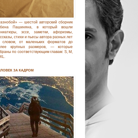
азнобой» — шестой авторский сборник
убена Пашиняна, в который вошли
иниатюры, эссе, заметки, афоризмы,
ссказы, стихи и пьесы автора разных лет
 словом, от маленьких форматов до
олее крупных размеров, — которые
браны по соответствующим главам: S, M,
 XL.
ЕЛОВЕК ЗА КАДРОМ