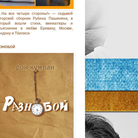
…На все четыре стороны!» — седьмой
торский сборник Рубена Пашиняна, в
оторый вошли стихи, миниатюры и
бъяснение в любви Еревану, Москве,
ндону и Тбилиси.
АЗНОБОЙ