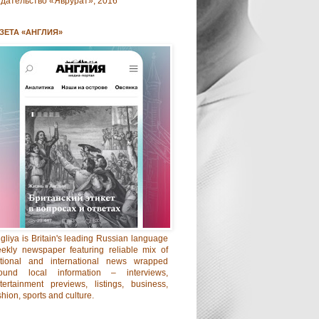
дательство «Яврурат», 2016
ЗЕТА «АНГЛИЯ»
gliya is Britain's leading Russian language
ekly newspaper featuring reliable mix of
tional and international news wrapped
ound local information – interviews,
tertainment previews, listings, business,
shion, sports and culture.