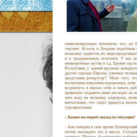
символизирующее непонятно что, по 
«мугам». Кстати, в Лондоне подобным 
нескольку гаджетов, но люди продолжают 
и в традиционном, печатном. У нас ж
низкопробные шутки и т.д. Ереван окут
Республики, у зданий крупных концертн
других городах Европы, уличные музыка
представив репертуар!! Мало того, ч
воспитания поколения пораженцев, чему
встряхнуть в верхах себя и начать р
правильно подавать наше наследие на м
лить воду на мельницу азерпропа, позв
впечатление, что скоро придется писат
турецком языке.
– Каким вы видите выход из ситуации?
– Как говорил в свое время Луначарский
потом насаждать его в массы. Сегодн
примеру, Шнитке, большинство выберет 