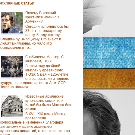
ОПУЛЯРНЫЕ СТАТЬИ
Почему Высоцкий
крестился именно в
Армении?
Сегодня исполнилось бы
87 лет легендарному
поэту, барду, актеру
Владимиру Высоцкому. Его знают и
любят миллионы, но мало кто
осведомлен о то...
С юбилеем, Мастер! С
юбилеем, ТЮЗ!
В этом году двойной
юбилей у ереванского
ТЮЗа: 5 мая – 125-летие
его основателя и первого
худрука, народного артиста Арм. ССР
Тиграна Шамирх...
Известные армянские
купеческие семьи, или
Какой бы была Москва без
армян
В XVII–XIX веках Москва
претерпела
колоссальные изменения благодаря
активному участию армянских
купеческих династий, которые не только