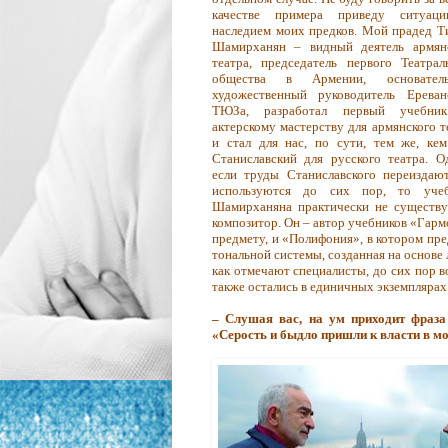
качестве примера приведу ситуац
наследием моих предков. Мой прадед Т
Шамирханян – видный деятель армян
театра, председатель первого Театрал
общества в Армении, основате
художественный руководитель Ереван
ТЮЗа, разработал первый учебни
актерскому мастерству для армянского т
и стал для нас, по сути, тем же, ке
Станиславский для русского театра. О
если труды Станиславского переиздаю
используются до сих пор, то учеб
Шамирханяна практически не существу
композитор. Он – автор учебников «Гар
предмету, и «Полифония», в котором пр
тональной системы, созданная на основе
как отмечают специалисты, до сих пор в
также остались в единичных экземплярах
– Слушая вас, на ум приходит фраза
«Серость и быдло пришли к власти в мо