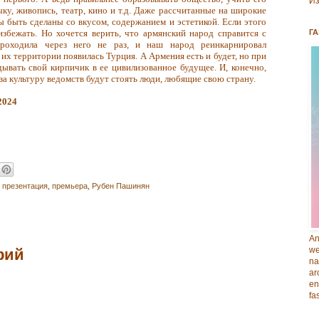
Из
ку, живопись, театр, кино и т.д. Даже рассчитанные на широкие
 быть сделаны со вкусом, содержанием и эстетикой. Если этого
збежать. Но хочется верить, что армянский народ справится с
ГА
роходила через него не раз, и наш народ реинкарнировал
 их территории появилась Турция. А Армения есть и будет, но при
дывать свой кирпичик в ее цивилизованное будущее. И, конечно,
 за культуру ведомств будут стоять люди, любящие свою страну.
2024
,
презентация
,
премьера
,
Рубен Пашинян
An
we
рий
na
ar
en
fa