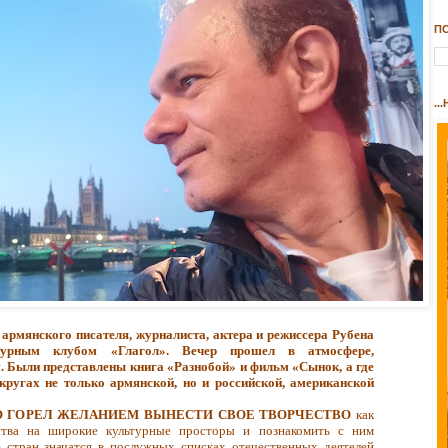
П
..
 армянского писателя, журналиста, актера и режиссера Рубена
атурным клубом «Глагол». Вечер прошел в атмосфере,
. Были представлены книга «Разнобой» и фильм «Сынок, а где
кругах не только армянской, но и российской, американской
НО ГОРЕЛ ЖЕЛАНИЕМ ВЫНЕСТИ СВОЕ ТВОРЧЕСТВО
как
сства на широкие культурные просторы и познакомить с ним
 стран значатся в послужных списках отечественных деятелей