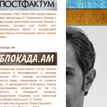
сборнике «ПОСТФАКТУМ» представлены
вые миниатюры Р. Пашиняна и беседы с
вестными деятелями культуры России и
рмении, которых уже более нет,
публикованные ранее в независимой
щественно-политической газете «Новое
емя».
ЛОКАДА.АМ
локада.ам» представляет собой сборник
ассказов и воспоминаний о блокаде
рмении 90-х. Своими воспоминания
елятся люди, пережившие те сложные
ды, и руководители культурных очагов,
родолжавших несмотря ни на что
аботать в блокадном Ереване.
нициатором сборника стал известный
ссийский писатель Е. А. Попов.
ставитель-редактор: Рубен Пашинян