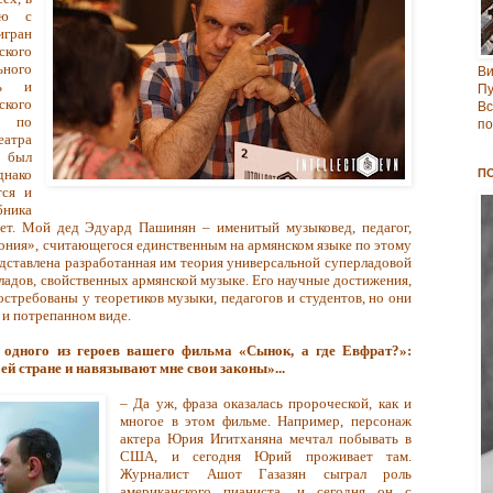
ию с
игран
ского
ьного
В
ль и
Пу
ского
Вс
к по
по
еатра
м был
днако
П
тся и
ника
ет. Мой дед Эдуард Пашинян – именитый музыковед, педагог,
мония», считающегося
единственным
на армянском языке по этому
едставлена разработанная им теория универсальной суперладовой
 ладов, свойственных армянской музыке. Его научные достижения,
остребованы у теоретиков музыки, педагогов и студентов, но они
 и потрепанном виде.
 одного из героев вашего фильма «Сынок, а где Евфрат?»:
ей стране и навязывают мне свои законы»...
– Да уж, фраза оказалась пророческой, как и
многое в этом фильме. Например, персонаж
актера Юрия Игитханяна мечтал побывать в
США, и сегодня Юрий проживает там.
Журналист Ашот Газазян сыграл роль
американского пианиста, и сегодня он с