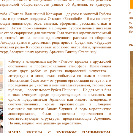
неармянской общественности узнают об Армении, ее культуре,
«
луба «Глагол» Валентиной Коркоран – другом и коллегой Рубена
ав
ным и приятным подарком. О книге «Разнобой» – 6-ом по счету
к
ющем миниатюры, эссе, заметки, афоризмы, рассказы, стихи и
о
 автор. Затем проживающие в Лондоне русскоязычные писатели
Ло
кже стало сюрпризом для писателя. Был показан короткометражный
», снятый им на основе одноименного рассказа из сборника
Геноцида армян и удостоился ряда призов. Среди них «Будущее
Р
мужская роль» Кинофестиваля короткого метра Ялты, врученный
ктеру, Заслуженному артисту Армении Вигену Степаняну.
«Вечер в лондонском клубе «Глагол» прошел в дружеской
обстановке и профессиональной атмосфере. Презентация
моих двух работ из разных направлений искусства –
литературы и кино, стала событием со знаком «плюс».
Позитивным было все – от уровня организации вечера и его
проведения до участия в нем интеллектуальной, творческой
публики, – рассказывает Рубен Пашинян. – Но для меня был
и знак «минус»: среди присутствующих не оказалось ни
одного представителя Армении или нашего лондонского
соотечественника, кроме проживающей в Лондоне
именитой пианистки Анаит Чаушян. А ведь мероприятие
анонсировалось, были разосланы приглашения в
соответствующие структуры, представляющие Армению.
Но они, видимо, «не дошли» до адресатов».
НАША БЕСЕДА С РУБЕНОМ ПАШИНЯНОМ,