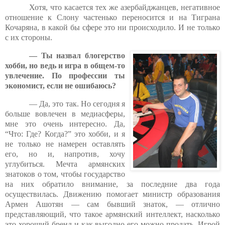
Хотя, что касается тех же азербайджанцев, негативное
отношение к Слону частенько переносится и на Тиграна
Кочаряна, в какой бы сфере это ни происходило. И не только
с их стороны.
— Ты назвал блогерство
хобби, но ведь и игра в общем-то
увлечение. По профессии ты
экономист, если не ошибаюсь?
— Да, это так. Но сегодня я
больше вовлечен в медиасферы,
мне это очень интересно. Да,
“Что: Где? Когда?” это хобби, и я
не только не намерен оставлять
его, но и, напротив, хочу
углубиться. Мечта армянских
знатоков о том, чтобы государство
на них обратило внимание, за последние два года
осуществилась. Движению помогает министр образования
Армен Ашотян — сам бывший знаток, — отлично
представляющий, что такое армянский интеллект, насколько
это хороший бренд и как выгодно его можно продать. Игрой