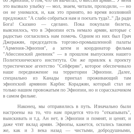
об Эфиопии, о том, что он вычитал, о миссии армян... У меня
это вызвало улыбку — мол, знаем, читали, проходили, — но
он не унимался, и, как это принято, во время возлияний
предложил: "А слабо собраться нам и поехать туда?.." Да ради
Бога! Сказано — сделано. Пока покупали билеты,
выяснилось, что в Эфиопии есть немало армян, которые с
радостью согласились нам помочь. Одним из них был Грач
Джеражян, председатель торгово-промышленной палаты
"Армения-Эфиопия", а затем и координатор фильма
"Абиссинский дневник" — в прошлом выпускник нашего
Политехнического института. Он же привлек к проекту
туристическое агентство "Сейферян", которое обеспечивало
наше передвижение на территории Эфиопии. Далее,
специально из Канады приехал проживающий там
эфиопский армянин Карбис Кораджян, который стал не
только нашим провожатым по Эфиопии, но и сорассказчиком
в самом фильме.
Наконец, мы отправились в путь. Изначально были
настроены на то, что нам придется что-то "откапывать",
выискивать и т.д. Ан нет, в Эфиопии и помнят, и ценят, и
даже чтят вклад армян. Эфиопы, кажется, остались такими
же, как и 3 века назад — чистыми, добродушными,