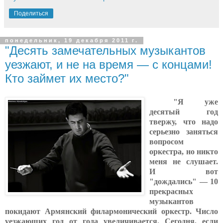
Поделиться
понедельник, 19 декабря 2011 г.
"Десять замечательных музыкантов
уезжают, и не на время — с концами!
Кто займет их место?"
"Я уже
десятый год
твержу, что надо
серьезно заняться
вопросом
оркестра, но никто
меня не слушает.
И вот
"дождались" — 10
прекрасных
музыкантов
покидают Армянский филармонический оркестр. Число
уезжающих год от года увеличивается. Сегодня, если