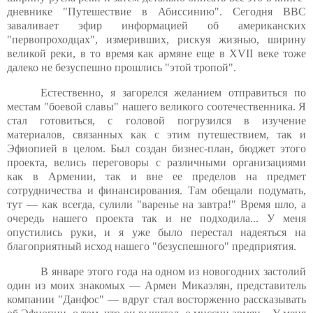
дневнике "Путешествие в Абиссинию". Сегодня BBC
заваливает эфир информацией об американских
"первопроходцах", измеривших, рискуя жизнью, ширину
великой реки, в то время как армяне еще в XVII веке тоже
далеко не безуспешно прошлись "этой тропой".
Естественно, я загорелся желанием отправиться по
местам "боевой славы" нашего великого соотечественника. Я
стал готовиться, с головой погрузился в изучение
материалов, связанных как с этим путешествием, так и
Эфиопией в целом. Был создан бизнес-план, бюджет этого
проекта, велись переговоры с различными организациями
как в Армении, так и вне ее пределов на предмет
сотрудничества и финансирования. Там обещали подумать,
тут — как всегда, сулили "варенье на завтра!" Время шло, а
очередь нашего проекта так и не подходила... У меня
опустились руки, и я уже было перестал надеяться на
благоприятный исход нашего "безуспешного" предприятия.
В январе этого года на одном из новогодних застолий
один из моих знакомых — Армен Микаэлян, представитель
компании "Данфос" — вдруг стал восторженно рассказывать