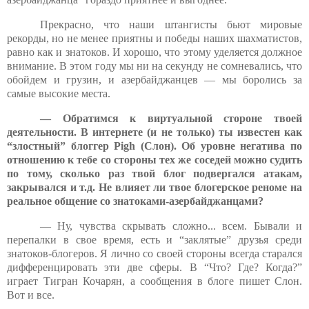
Прекрасно, что наши штангисты бьют мировые
рекорды, но не менее приятны и победы наших шахматистов,
равно как и знатоков. И хорошо, что этому уделяется должное
внимание. В этом году мы ни на секунду не сомневались, что
обойдем и грузин, и азербайджанцев — мы боролись за
самые высокие места.
— Обратимся к виртуальной стороне твоей
деятельности. В интернете (и не только) ты известен как
“злостный” блоггер
Pigh
(Слон). Об уровне негатива по
отношению к тебе со стороны тех же соседей можно судить
по тому, сколько раз твой блог подвергался атакам,
закрывался и т.д. Не влияет ли твое блогерское реноме на
реальное общение со знатоками-азербайджанцами?
— Ну, чувства скрывать сложно... всем. Бывали и
перепалки в свое время, есть и “заклятые” друзья среди
знатоков-блогеров. Я лично со своей стороны всегда старался
дифференцировать эти две сферы. В “Что? Где? Когда?”
играет Тигран Кочарян, а сообщения в блоге пишет Слон.
Вот и все.