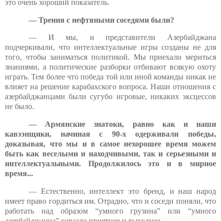
это очень хороший показатель.
— Трения с нефтяными соседями были?
— И мы, и представители Азербайджана
подчеркивали, что интеллектуальные игры созданы не для
того, чтобы заниматься политикой. Мы приехали мериться
знаниями, а политические разборки отбивают всякую охоту
играть. Тем более что победа той или иной команды никак не
влияет на решение карабахского вопроса. Наши отношения с
азербайджанцами были сугубо игровые, никаких эксцессов
не было.
— Армянские знатоки, равно как и наши
кавээнщики, начиная с 90-х одерживали победы,
доказывая, что мы и в самое нехорошее время можем
быть как веселыми и находчивыми, так и серьезными и
интеллектуальными. Продолжилось это и в мирное
время...
— Естественно, интеллект это бренд, и наш народ
имеет право гордиться им. Отрадно, что и соседи поняли, что
работать над образом “умного грузина” или “умного
азербайджанца” гораздо приятнее и выгоднее.