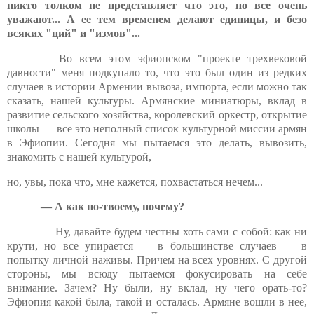
никто толком не представляет что это, но все очень
уважают... А ее тем временем делают единицы, и безо
всяких "ций" и "измов"...
— Во всем этом эфиопском "проекте трехвековой
давности" меня подкупало то, что это был один из редких
случаев в истории Армении вывоза, импорта, если можно так
сказать, нашей культуры. Армянские миниатюры, вклад в
развитие сельского хозяйства, королевский оркестр, открытие
школы — все это неполный список культурной миссии армян
в Эфиопии. Сегодня мы пытаемся это делать, вывозить,
знакомить с нашей культурой,
но, увы, пока что, мне кажется, похвастаться нечем...
— А как по-твоему, почему?
— Ну, давайте будем честны хоть сами с собой: как ни
крути, но все упирается — в большинстве случаев — в
попытку личной наживы. Причем на всех уровнях. С другой
стороны, мы всюду пытаемся фокусировать на себе
внимание. Зачем? Ну были, ну вклад, ну чего орать-то?
Эфиопия какой была, такой и осталась. Армяне вошли в нее,