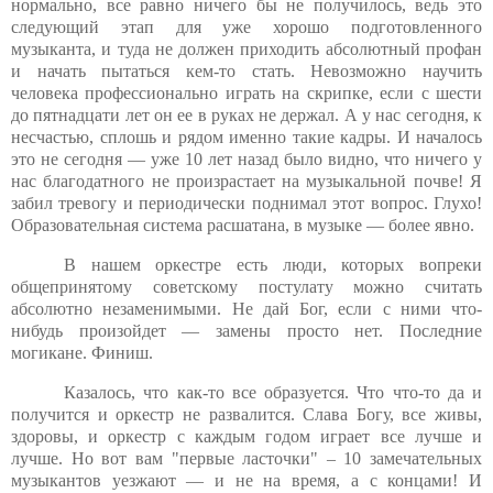
нормально, все равно ничего бы не получилось, ведь это
следующий этап для уже хорошо подготовленного
музыканта, и туда не должен приходить абсолютный профан
и начать пытаться кем-то стать. Невозможно научить
человека профессионально играть на скрипке, если с шести
до пятнадцати лет он ее в руках не держал. А у нас сегодня, к
несчастью, сплошь и рядом именно такие кадры. И началось
это не сегодня — уже 10 лет назад было видно, что ничего у
нас благодатного не произрастает на музыкальной почве! Я
забил тревогу и периодически поднимал этот вопрос. Глухо!
Образовательная система расшатана, в музыке — более явно.
В нашем оркестре есть люди, которых вопреки
общепринятому советскому постулату можно считать
абсолютно незаменимыми. Не дай Бог, если с ними что-
нибудь произойдет — замены просто нет. Последние
могикане. Финиш.
Казалось, что как-то все образуется. Что что-то да и
получится и оркестр не развалится. Слава Богу, все живы,
здоровы, и оркестр с каждым годом играет все лучше и
лучше. Но вот вам "первые ласточки" – 10 замечательных
музыкантов уезжают — и не на время, а с концами! И