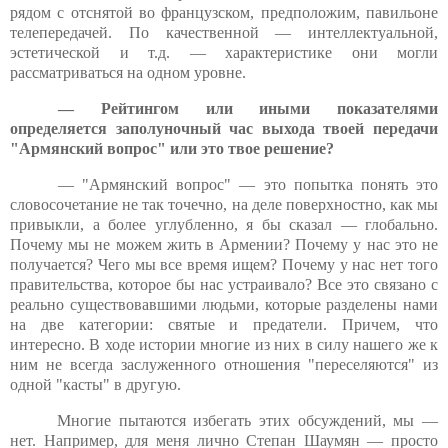
рядом с отснятой во французском, предположим, павильоне
телепередачей. По качественной — интеллектуальной,
эстетической и т.д. — характеристике они могли
рассматриваться на одном уровне.
— Рейтингом или иными показателями
определяется заполуночный час выхода твоей передачи
"Армянский вопрос" или это твое решение?
— "Армянский вопрос" — это попытка понять это
словосочетание не так точечно, на деле поверхностно, как мы
привыкли, а более углубленно, я бы сказал — глобально.
Почему мы не можем жить в Армении? Почему у нас это не
получается? Чего мы все время ищем? Почему у нас нет того
правительства, которое бы нас устраивало? Все это связано с
реально существовавшими людьми, которые разделены нами
на две категории: святые и предатели. Причем, что
интересно. В ходе истории многие из них в силу нашего же к
ним не всегда заслуженного отношения "переселяются" из
одной "касты" в другую.
Многие пытаются избегать этих обсуждений, мы —
нет. Например, для меня лично Степан Шаумян — просто