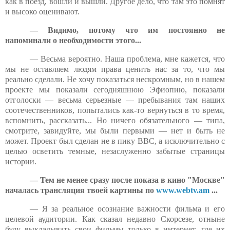
как в поезд, вошли и вышли. Другое дело, что там это помнят
и высоко оценивают.
— Видимо, потому что им постоянно не
напоминали о необходимости этого...
— Весьма вероятно. Наша проблема, мне кажется, что
мы не оставляем людям права ценить нас за то, что мы
реально сделали. Не хочу показаться нескромным, но в нашем
проекте мы показали сегодняшнюю Эфиопию, показали
отголоски — весьма серьезные — пребывания там наших
соотечественников, попытались как-то вернуться в то время,
вспомнить, рассказать... Но ничего обязательного — типа,
смотрите, завидуйте, мы были первыми — нет и быть не
может. Проект был сделан не в пику BBC, а исключительно с
целью осветить темные, незаслуженно забытые страницы
истории.
— Тем не менее сразу после показа в кино "Москве"
началась трансляция твоей картины по
www.webtv.am
...
— Я за реальное осознание важности фильма и его
целевой аудитории. Как сказал недавно Скорсезе, отныне
буду выкладывать свои фильмы только в интернет, где их