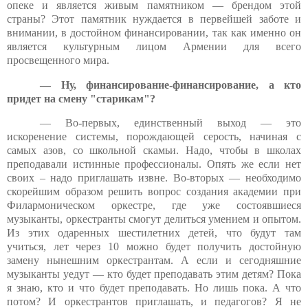
опеке и является живым памятником — брендом этой
страны? Этот памятник нуждается в первейшей заботе и
внимании, в достойном финансировании, так как именно он
является культурным лицом Армении для всего
просвещенного мира.
— Ну, финансирование-финансирование, а кто
придет на смену "старикам"?
— Во-первых, единственный выход — это
искоренение системы, порождающей серость, начиная с
самых азов, со школьной скамьи. Надо, чтобы в школах
преподавали истинные профессионалы. Опять же если нет
своих – надо приглашать извне. Во-вторых — необходимо
скорейшим образом решить вопрос создания академии при
Филармоническом оркестре, где уже состоявшиеся
музыканты, оркестранты смогут делиться умением и опытом.
Из этих одаренных шестилетних детей, что будут там
учиться, лет через 10 можно будет получить достойную
замену нынешним оркестрантам. А если и сегодняшние
музыканты уедут — кто будет преподавать этим детям? Пока
я знаю, кто и что будет преподавать. Но лишь пока. А что
потом? И оркестрантов приглашать, и педагогов? Я не