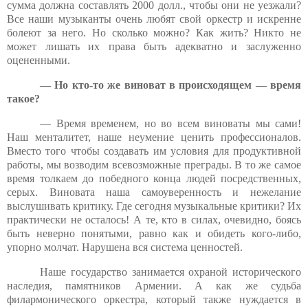
сумма должна составлять 2000 долл., чтобы они не уезжали?
Все наши музыканты очень любят свой оркестр и искренне
болеют за него. Но сколько можно? Как жить? Никто не
может лишать их права быть адекватно и заслуженно
оцененными.
— Но кто-то же виноват в происходящем — время
такое?
— Время временем, но во всем виноваты мы сами!
Наш менталитет, наше неумение ценить профессионалов.
Вместо того чтобы создавать им условия для продуктивной
работы, мы возводим всевозможные преграды. В то же самое
время толкаем до победного конца людей посредственных,
серых. Виновата наша самоуверенность и нежелание
выслушивать критику. Где сегодня музыкальные критики? Их
практически не осталось! А те, кто в силах, очевидно, боясь
быть неверно понятыми, равно как и обидеть кого-либо,
упорно молчат. Нарушена вся система ценностей.
Наше государство занимается охраной исторического
наследия, памятников Армении. А как же судьба
филармонического оркестра, который также нуждается в