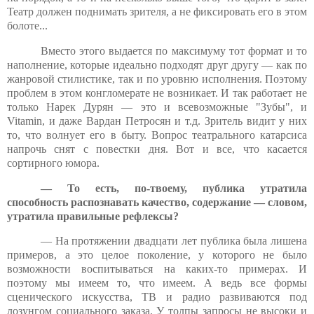
Театр должен поднимать зрителя, а не фиксировать его в этом
болоте...
Вместо этого выдается по максимуму тот формат и то
наполнение, которые идеально подходят друг другу — как по
жанровой стилистике, так и по уровню исполнения. Поэтому
проблем в этом конгломерате не возникает. И так работает не
только Нарек Дурян — это и всевозможные "Зубы", и
Vitamin, и даже Вардан Петросян и т.д. Зритель видит у них
то, что волнует его в быту. Вопрос театрального катарсиса
напрочь снят с повестки дня. Вот и все, что касается
сортирного юмора.
— То есть, по-твоему, публика утратила
способность распознавать качество, содержание — словом,
утратила правильные рефлексы?
— На протяжении двадцати лет публика была лишена
примеров, а это целое поколение, у которого не было
возможности воспитываться на каких-то примерах. И
поэтому мы имеем то, что имеем. А ведь все формы
сценического искусства, ТВ и радио развиваются под
лозунгом социального заказа. У толпы запросы не высоки и