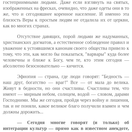
гостеприимными людьми. Даже если взглянуть на святых,
изображенных на фресках, очевидно, что даже одеты они в то
же, что и сегодняшнее коренное население. И именно эта
близость Веры к простым людям не отдалила их от церкви,
как во многих странах.
Отсутствие давящих, порой людьми же надуманных,
христианских догматов, а естественное соблюдение правил и
уважение к устоявшимся канонам своего общества привело к
тому, что эти, как могло бы показаться, "варвары" куда более
человечны и ближе к Богу, чем те, кто этим сегодня —
абсолютно безосновательно — кичится.
Эфиопия — страна, где люди говорят: "Бедность —
наш друг, богатство — враг!" Все — от мала до велика.
Живут в бедности, но они счастливы. Счастливы тем, что
имеют — мирным небом, солнцем, водой — словом, дарами
Господними. Мы же сегодня, пройдя через войну и лишения,
так и не поняли, какое великое благо получили взамен и чем
должны дорожить...
— Сегодня многие говорят (и только) об
интеграции культур — прямо как в известном анекдоте,