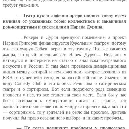
требует уважения.
— Театр кукол любезно предоставляет сцену всем:
начиная от указанных тобой коллективов и заканчивая
рок-концертами и спектаклями Нарека Дуряна.
— Рокеры и Дурян арендуют помещение, а проект
Нарине Григорян финансируется Кукольным театром, потому
что его худрук Бабаян верит в эту труппу. Что же касается
жанра, который представляет Нарек Дурян... Недавно я
наткнулся в интернете на статью с анализом театрального
искусства в России. И там была проведена демаркационная
линия между сатирой и тем явлением, которое возникло из
КВНа и существует сегодня на российской сцене. Имеются в
виду Comedy Club и его клоны. Речь шла о сатирическом
театре и о сортирном. Вот если подобного рода селекцию
провести у нас, то все станет на свои места. Если бы у нас
была возможность императивно писать на афише, что
данный спектакль является по жанру сатирическим, а вот эти
— сортирными, то у зрителей не было бы проблем. Зритель
получил бы право осознанного выбора, и никаких
проблем...
— Ну тогда возникнут проблемы у продюсеров,