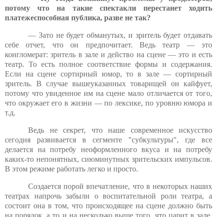
потому что на такие спектакли перестанет ходить
платежеспособная публика, разве не так?
— Зато не будет обманутых, и зритель будет отдавать
себе отчет, что он предпочитает. Ведь театр — это
конгломерат: зритель в зале и действо на сцене — это и есть
театр. То есть полное соответствие формы и содержания.
Если на сцене сортирный юмор, то в зале — сортирный
зритель. В случае вышеуказанных товарищей он кайфует,
потому что увиденное им на сцене мало отличается от того,
что окружает его в жизни — по лексике, по уровню юмора и
т.д.
Ведь не секрет, что наше современное искусство
сегодня развивается в сегменте "субкультуры", где все
делается на потребу неоформленного вкуса и на потребу
каких-то непонятных, сиюминутных зрительских импульсов.
В этом режиме работать легко и просто.
Создается порой впечатление, что в некоторых наших
театрах напрочь забыли о воспитательной роли театра, а
состоит она в том, что происходящее на сцене должно быть
на порядок, а то и на несколько выше того, что царит в зале.