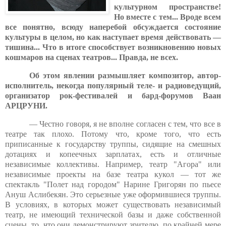
культурном пространстве!
Но вместе с тем... Вроде всем
все понятно, всюду наперебой обсуждается состояние
культуры в целом, но как наступает время действовать —
тишина... Что в итоге способствует возникновению новых
кошмаров на сценах театров... Правда, не всех.
Об этом явлении размышляет композитор, автор-
исполнитель, некогда популярный теле- и радиоведущий,
организатор рок-фестивалей и бард-форумов Ваан
АРЦРУНИ.
— Честно говоря, я не вполне согласен с тем, что все в
театре так плохо. Потому что, кроме того, что есть
приписанные к государству труппы, сидящие на смешных
дотациях и копеечных зарплатах, есть и отличные
независимые коллективы. Например, театр "Агора" или
независимые проекты на базе театра кукол — тот же
спектакль "Полет над городом" Нарине Григорян по пьесе
Ануш Аслибекян. Это серьезные уже оформившиеся труппы.
В условиях, в которых может существовать независимый
театр, не имеющий технической базы и даже собственной
сцены, то, что они демонстрируют зрителю, по крайней мере