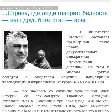
четверг, 8 декабря 2011 г.
...Страна, где люди говорят: бедность
— наш друг, богатство — враг!
В кинотеатре
"Москва" состоялся
премьерный показ
нового
документального
кинофильма
"Абиссинский
дневник". Об этом и
многом другом
беседуем с создателем картины, популярным
телеведущим и журналистом Артуром БАХТАМЯНОМ.
— Все началось со случайно услышанной мной
истории об архимандрите Ованнесе Тутунджи,
отправившемся в Абиссинию три века назад. Именно ему
удалось впервые найти истоки Нила, даже вычислить
ширину русла реки и затем детально описать все это в книге-