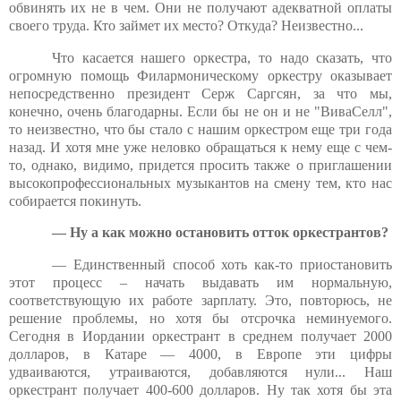
обвинять их не в чем. Они не получают адекватной оплаты
своего труда. Кто займет их место? Откуда? Неизвестно...
Что касается нашего оркестра, то надо сказать, что
огромную помощь Филармоническому оркестру оказывает
непосредственно президент Серж Саргсян, за что мы,
конечно, очень благодарны. Если бы не он и не "ВиваСелл",
то неизвестно, что бы стало с нашим оркестром еще три года
назад. И хотя мне уже неловко обращаться к нему еще с чем-
то, однако, видимо, придется просить также о приглашении
высокопрофессиональных музыкантов на смену тем, кто нас
собирается покинуть.
— Ну а как можно остановить отток оркестрантов?
— Единственный способ хоть как-то приостановить
этот процесс – начать выдавать им нормальную,
соответствующую их работе зарплату. Это, повторюсь, не
решение проблемы, но хотя бы отсрочка неминуемого.
Сегодня в Иордании оркестрант в среднем получает 2000
долларов, в Катаре — 4000, в Европе эти цифры
удваиваются, утраиваются, добавляются нули... Наш
оркестрант получает 400-600 долларов. Ну так хотя бы эта