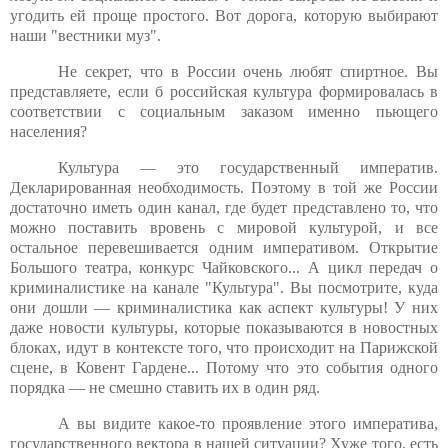
угодить ей проще простого. Вот дорога, которую выбирают
наши "вестники муз".
Не секрет, что в России очень любят спиртное. Вы
представляете, если б российская культура формировалась в
соответствии с социальным заказом именно пьющего
населения?
Культура — это государственный императив.
Декларированная необходимость. Поэтому в той же России
достаточно иметь один канал, где будет представлено то, что
можно поставить вровень с мировой культурой, и все
остальное перевешивается одним императивом. Открытие
Большого театра, конкурс Чайковского... А цикл передач о
криминалистике на канале "Культура". Вы посмотрите, куда
они дошли — криминалистика как аспект культуры! У них
даже новости культуры, которые показываются в новостных
блоках, идут в контексте того, что происходит на Парижской
сцене, в Ковент Гардене... Потому что это события одного
порядка — не смешно ставить их в один ряд.
А вы видите какое-то проявление этого императива,
государственного вектора в нашей ситуации? Хуже того, есть