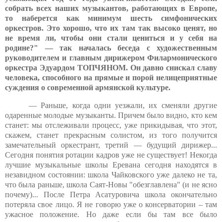
собрать всех наших музыкантов, работающих в Европе,
то наберется как минимум шесть симфонических
оркестров. Это хорошо, что их там так высоко ценят, но
не время ли, чтобы они стали цениться и у себя на
родине?" — так началась беседа с художественным
руководителем и главным дирижером Филармонического
оркестра Эдуардом ТОПЧЯНОМ. Он давно снискал славу
человека, способного на прямые и порой нелицеприятные
суждения о современной армянской культуре.
— Раньше, когда одни уезжали, их сменяли другие
одаренные молодые музыканты. Причем было видно, кто кем
станет: мы отслеживали процесс, уже прикидывая, что этот,
скажем, станет прекрасным солистом, из того получится
замечательный оркестрант, третий — будущий дирижер...
Сегодня понятия ротации кадров уже не существует! Некогда
лучшие музыкальные школы Еревана сегодня находятся в
незавидном состоянии: школа Чайковского уже далеко не та,
что была раньше, школа Саят-Новы "обезглавлена" (и не ясно
почему)... После Петра Асатуровича школа окончательно
потеряла свое лицо. Я не говорю уже о консерватории – там
ужасное положение. Но даже если бы там все было