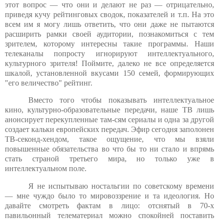
этот вопрос — что они и делают не раз — отрицательно,
приведя кучу рейтинговых сводок, показателей и т.п. На это
всем им я могу лишь ответить, что они даже не пытаются
расширить рамки своей аудитории, познакомиться с тем
зрителем, которому интересны такие программы. Наши
телеканалы попросту игнорируют интеллектуального,
культурного зрителя! Поймите, далеко не все определяется
шкалой, установленной вкусами 150 семей, формирующих
"его величество" рейтинг.
Вместо того чтобы показывать интеллектуальное
кино, культурно-образовательные передачи, наше ТВ лишь
анонсирует перекупленные там-сям сериалы и одна за другой
создает кальки европейских передач. Эфир сегодня заполонен
ТВ-секонд-хендом, такое ощущение, что мы взяли
повышенные обязательства во что бы то ни стало и впрямь
стать страной третьего мира, но только уже в
интеллектуальном поле.
Я не испытываю ностальгии по советскому времени
— мне чуждо было то мировоззрение и та идеология. Но
давайте смотреть фактам в лицо: отснятый в 70-х
павильонный телематериал можно спокойней поставить