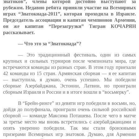
знатоков”, члены которой достойно выступают за
рубежом. Недавно ребята приняли участие на Всемирных
играх “Знатокиада-2011”, которая проходила в Израиле.
Председатель ассоциации и капитан чемпионов Армении,
он же капитан “Перезагрузки” Тигран КОЧАРЯН
рассказывает.
— Что это за “Знатокиада”?
— Это традиционный фестиваль, один из самых
крупных и сильных турниров после чемпионата мира, где
встречаются команды из разных стран. В этом году приехали
42 команды из 15 стран. Армянская сборная — я ее капитан
— выступила, я думаю, очень успешно. Мы победили
сборные Азербайджана, Эстонии, Латвии, но проиграли
сборным Израиля и России и в итоге вошли в “восьмерку”.
В “Брейн-ринге” из девяти игр победили в восьми, но,
дойдя до полуфинала, проиграли очень сильной российской
сборной — команде Максима Поташева. После чего в матче
за третье место мы вновь встретились с азербайджанцами и
опять уверенно победили. Так мы стали бронзовыми
призерами Всемирных игр знатоков. Думаю, для Армении