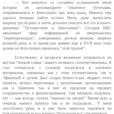
— Все началось со случайно услышанной мной
истории об архимандрите Ованнесе Тутунджи,
отправившемся в Абиссинию три века назад. Именно ему
удалось впервые найти истоки Нила, даже вычислить
ширину русла реки и затем детально описать все это в книге-
дневнике "Путешествие в Абиссинию". Сегодня BBC
заваливает эфир информацией об американских
"первопроходцах", измеривших, рискуя жизнью, ширину
великой реки, в то время как армяне еще в XVII веке тоже
далеко не безуспешно прошлись "этой тропой".
Естественно, я загорелся желанием отправиться по
местам "боевой славы" нашего великого соотечественника. Я
стал готовиться, с головой погрузился в изучение
материалов, связанных как с этим путешествием, так и
Эфиопией в целом. Был создан бизнес-план, бюджет этого
проекта, велись переговоры с различными организациями
как в Армении, так и вне ее пределов на предмет
сотрудничества и финансирования. Там обещали подумать,
тут — как всегда, сулили "варенье на завтра!" Время шло, а
очередь нашего проекта так и не подходила... У меня
опустились руки, и я уже было перестал надеяться на
благоприятный исход нашего "безуспешного" предприятия.