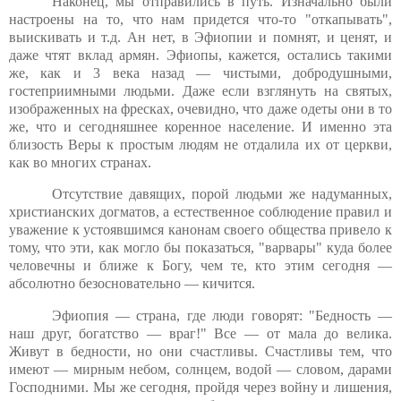
Наконец, мы отправились в путь. Изначально были
настроены на то, что нам придется что-то "откапывать",
выискивать и т.д. Ан нет, в Эфиопии и помнят, и ценят, и
даже чтят вклад армян. Эфиопы, кажется, остались такими
же, как и 3 века назад — чистыми, добродушными,
гостеприимными людьми. Даже если взглянуть на святых,
изображенных на фресках, очевидно, что даже одеты они в то
же, что и сегодняшнее коренное население. И именно эта
близость Веры к простым людям не отдалила их от церкви,
как во многих странах.
Отсутствие давящих, порой людьми же надуманных,
христианских догматов, а естественное соблюдение правил и
уважение к устоявшимся канонам своего общества привело к
тому, что эти, как могло бы показаться, "варвары" куда более
человечны и ближе к Богу, чем те, кто этим сегодня —
абсолютно безосновательно — кичится.
Эфиопия — страна, где люди говорят: "Бедность —
наш друг, богатство — враг!" Все — от мала до велика.
Живут в бедности, но они счастливы. Счастливы тем, что
имеют — мирным небом, солнцем, водой — словом, дарами
Господними. Мы же сегодня, пройдя через войну и лишения,