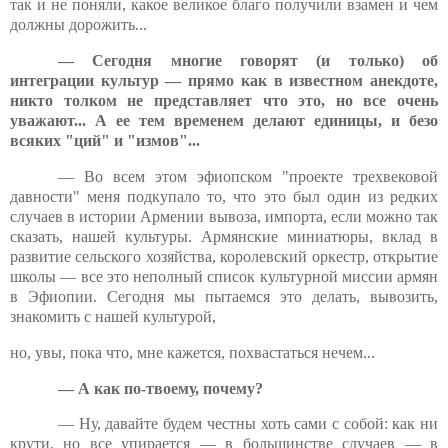
так и не поняли, какое великое благо получили взамен и чем
должны дорожить...
— Сегодня многие говорят (и только) об
интеграции культур — прямо как в известном анекдоте,
никто толком не представляет что это, но все очень
уважают... А ее тем временем делают единицы, и безо
всяких "ций" и "измов"...
— Во всем этом эфиопском "проекте трехвековой
давности" меня подкупало то, что это был один из редких
случаев в истории Армении вывоза, импорта, если можно так
сказать, нашей культуры. Армянские миниатюры, вклад в
развитие сельского хозяйства, королевский оркестр, открытие
школы — все это неполный список культурной миссии армян
в Эфиопии. Сегодня мы пытаемся это делать, вывозить,
знакомить с нашей культурой,
но, увы, пока что, мне кажется, похвастаться нечем...
— А как по-твоему, почему?
— Ну, давайте будем честны хоть сами с собой: как ни
крути, но все упирается — в большинстве случаев — в