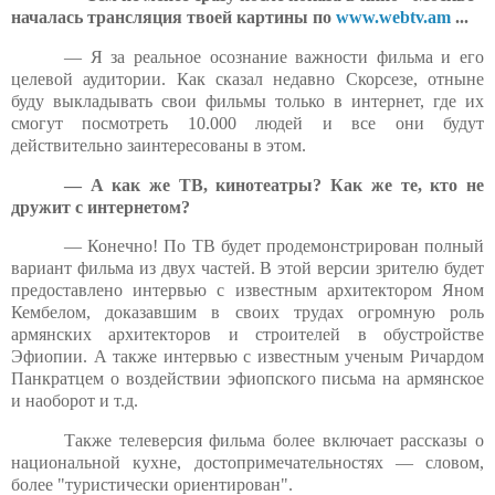
началась трансляция твоей картины по
www.webtv.am
...
— Я за реальное осознание важности фильма и его
целевой аудитории. Как сказал недавно Скорсезе, отныне
буду выкладывать свои фильмы только в интернет, где их
смогут посмотреть 10.000 людей и все они будут
действительно заинтересованы в этом.
— А как же ТВ, кинотеатры? Как же те, кто не
дружит с интернетом?
— Конечно! По ТВ будет продемонстрирован полный
вариант фильма из двух частей. В этой версии зрителю будет
предоставлено интервью с известным архитектором Яном
Кембелом, доказавшим в своих трудах огромную роль
армянских архитекторов и строителей в обустройстве
Эфиопии. А также интервью с известным ученым Ричардом
Панкратцем о воздействии эфиопского письма на армянское
и наоборот и т.д.
Также телеверсия фильма более включает рассказы о
национальной кухне, достопримечательностях — словом,
более "туристически ориентирован".