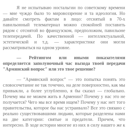
Я не испытываю ностальгии по советскому времени
— мне чуждо было то мировоззрение и та идеология. Но
давайте смотреть фактам в лицо: отснятый в 70-х
павильонный телематериал можно спокойней поставить
рядом с отснятой во французском, предположим, павильоне
телепередачей. По качественной — интеллектуальной,
эстетической и т.д. — характеристике они могли
рассматриваться на одном уровне.
— Рейтингом или иными показателями
определяется заполуночный час выхода твоей передачи
"Армянский вопрос" или это твое решение?
— "Армянский вопрос" — это попытка понять это
словосочетание не так точечно, на деле поверхностно, как мы
привыкли, а более углубленно, я бы сказал — глобально.
Почему мы не можем жить в Армении? Почему у нас это не
получается? Чего мы все время ищем? Почему у нас нет того
правительства, которое бы нас устраивало? Все это связано с
реально существовавшими людьми, которые разделены нами
на две категории: святые и предатели. Причем, что
интересно. В ходе истории многие из них в силу нашего же к