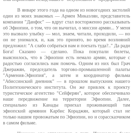
В январе этого года на одном из новогодних застолий
один из моих знакомых — Армен Микаэлян, представитель
компании "Данфос" — вдруг стал восторженно рассказывать
об Эфиопии, о том, что он вычитал, о миссии армян... У меня
это вызвало улыбку — мол, знаем, читали, проходили, — но
он не унимался, и, как это принято, во время возлияний
предложил: "А слабо собраться нам и поехать туда?.." Да ради
Бога! Сказано — сделано. Пока покупали билеты,
выяснилось, что в Эфиопии есть немало армян, которые с
радостью согласились нам помочь. Одним из них был Грач
Джеражян, председатель торгово-промышленной палаты
"Армения-Эфиопия", а затем и координатор фильма
"Абиссинский дневник" — в прошлом выпускник нашего
Политехнического института. Он же привлек к проекту
туристическое агентство "Сейферян", которое обеспечивало
наше передвижение на территории Эфиопии. Далее,
специально из Канады приехал проживающий там
эфиопский армянин Карбис Кораджян, который стал не
только нашим провожатым по Эфиопии, но и сорассказчиком
в самом фильме.