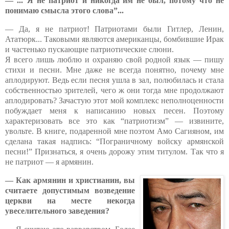
— ...”Я не патриот и никогда им не был, потому что не
понимаю смысла этого слова”...
— Да, я не патриот! Патриотами были Гитлер, Ленин,
Ататюрк... Таковыми являются американцы, бомбившие Ирак
и частенько пускающие патриотические слюни.
Я всего лишь люблю и охраняю свой родной язык — пишу
стихи и песни. Мне даже не всегда понятно, почему мне
аплодируют. Ведь если песня ушла в зал, полюбилась и стала
собственностью зрителей, чего ж они тогда мне продолжают
аплодировать? Зачастую этот мой комплекс неполноценности
побуждает меня к написанию новых песен. Поэтому
характеризовать все это как “патриотизм” — извините,
увольте. В книге, подаренной мне поэтом Амо Сагияном, им
сделана такая надпись: “Пограничному войску армянской
песни!” Признаться, я очень дорожу этим титулом. Так что я
не патриот — я армянин.
— Как армянин и христианин, вы
считаете допустимым возведение
церкви на месте некогда
увеселительного заведения?