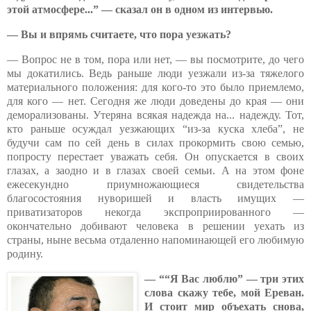
этой атмосфере...” — сказал он в одном из интервью.
— Вы и впрямь считаете, что пора уезжать?
— Вопрос не в том, пора или нет, — вы посмотрите, до чего
мы докатились. Ведь раньше люди уезжали из-за тяжелого
материального положения: для кого-то это было приемлемо,
для кого — нет. Сегодня же люди доведены до края — они
деморализованы. Утеряна всякая надежда на... надежду. Тот,
кто раньше осуждал уезжающих “из-за куска хлеба”, не
будучи сам по сей день в силах прокормить свою семью,
попросту перестает уважать себя. Он опускается в своих
глазах, а заодно и в глазах своей семьи. А на этом фоне
ежесекундно приумножающиеся свидетельства
благосостояния нуворишей и власть имущих —
приватизаторов некогда экспроприированного —
окончательно добивают человека в решении уехать из
страны, ныне весьма отдаленно напоминающей его любимую
родину.
— ““Я Вас люблю” — три этих
слова скажу тебе, мой Ереван.
И стоит мир объехать снова,