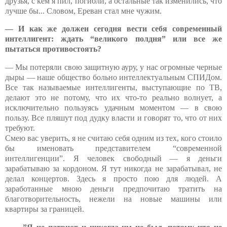
друзья, с кем я пил, погибли, а остальные так изменились, что
лучше бы... Словом, Ереван стал мне чужим.
— И как же должен сегодня вести себя современный
интеллигент: ждать “великого полдня” или все же
пытаться противостоять?
— Мы потеряли свою защитную ауру, у нас огромные черные
дыры — наше общество больно интеллектуальным СПИДом.
Все так называемые интеллигенты, выступающие по ТВ,
делают это не потому, что их что-то реально волнует, а
исключительно пользуясь удачным моментом — в свою
пользу. Все пляшут под дудку власти и говорят то, что от них
требуют.
Смею вас уверить, я не считаю себя одним из тех, кого стоило
бы именовать представителем “современной
интеллигенции”. Я человек свободный — я деньги
зарабатываю за кордоном. Я тут никогда не зарабатывал, не
делал концертов. Здесь я просто пою для людей. А
заработанные мною деньги предпочитаю тратить на
благотворительность, нежели на новые машины или
квартиры за границей.