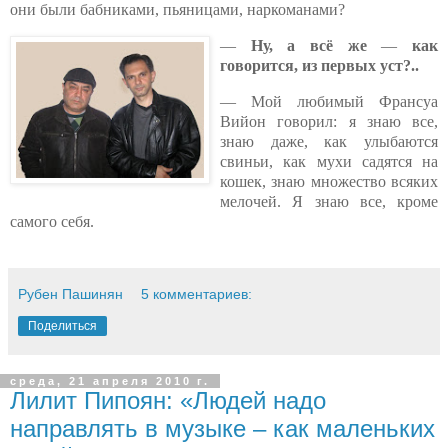
они были бабниками, пьяницами, наркоманами?
—
Ну, а
всё же
—
как
говорится, из первых уст?..
— Мой любимый Франсуа
Вийон говорил: я знаю все,
знаю даже, как улыбаются
свиньи, как мухи садятся на
кошек, знаю множество всяких
мелочей. Я знаю все, кроме
самого себя.
Рубен Пашинян
5 комментариев:
Поделиться
среда, 21 апреля 2010 г.
Лилит Пипоян: «Людей надо
направлять в музыке – как маленьких