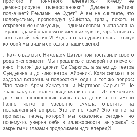
простого и понятного телетеатра? Почему не
демонстрируете телепостановки? Думаете, рейтинг
подкачает? Рекламы не будет? А вы не считаете, что
недопустимо, проповедуя убийства, грязь, похоть и
откровенную безвкусицу, — одним словом, выставляя на
экраны эдакий онанизм низменных чувств, зарабатывать
этот самый рейтинг?! Ведь это та дурная слава, отзвук
которой мы видим сегодня в наших детях!
...Как-то раз мы с Николаем Цатуряном поставили своего
рода эксперимент. Мы прошлись с камерой на плече от
кино “Наири” до церкви Св.Саркиса, а затем до театра
Сундукяна и до кинотеатра “Айреник”. Коля снимал, а я
задавал встречным подросткам один и тот же вопрос:
“Кто такие Арам Хачатурян и Мартирос Сарьян?” Не
знаю, как у нас только выдержали нервы... Из нескольких
десятков опрошенных лишь одна девочка по имени
Гаяне четко и уверенно сумела ответить на
поставленный вопрос. Это ли не крах? Это ли не та
пропасть, перед которой мы оказались сегодня, но
почему-то, уверяя себя в иллюзорности “антуража”, с
закрытыми глазами продолжаем идти вперед?!