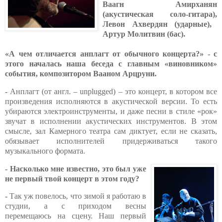
Ваагн Амирханян
(акустическая соло-гитара),
Левон Ахвердян (ударные)
,
Артур Молитвин (бас).
«А чем отличается анплагт от обычного концерта?» - с
этого началась наша беседа с главным «виновником»
события,
композитором Вааном Арцруни.
-
Анплагт (от англ. –
unplugged
) – это концерт, в котором все
произведения исполняются в акустической версии. То есть
убираются электроинструменты, и даже песни в стиле «рок»
звучат в исполнении акустических инструментов. В этом
смысле, зал Камерного театра сам диктует, если не сказать,
обязывает исполнителей придерживаться такого
музыкального формата.
- Насколько мне известно, это был уже
не первый твой концерт в этом году?
-
Так уж повелось, что зимой я работаю в
студии, а с приходом весны
перемещаюсь на сцену. Наш первый