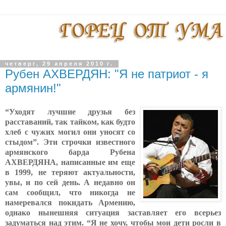
четверг, 29 апреля 2010 г.
Рубен АХВЕРДЯН: "Я не патриот - я
армянин!"
“Уходят лучшие друзья без
рас
ста
ва
ний, так тайком, как будто
хлеб с чужих могил они уносят со
стыдом”. Эти строчки известного
армянского барда Рубена
АХВЕР
ДЯ
НА, написанные им еще
в 1999, не теряют актуальности,
увы, и по сей день. А недавно он
сам сообщил, что никогда не
намеревался покидать Армению,
однако нынешняя ситуация заставляет его всерьез
задуматься над этим. “Я не хочу, чтобы мои дети росли в