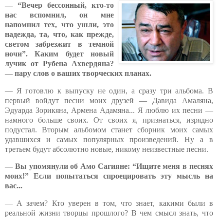
— “Вечер бессонный, кто-то
нас вспомнил, он мне
напомнил тех, что ушли, это
надежда, та, что, как прежде,
светом забрезжит в темной
ночи”. Каким будет новый
лучик от Рубена Ахвердяна?
— пару слов о ваших творческих планах.
— Я готовлю к выпуску не один, а сразу три альбома. В
первый войдут песни моих друзей — Давида Амаляна,
Эдуарда Зорикяна, Армена Адамяна... Я люблю их песни —
намного больше своих. От своих я, признаться, изрядно
подустал. Вторым альбомом станет сборник моих самых
удавшихся и самых популярных произведений. Ну а в
третьем будут абсолютно новые, никому неизвестные песни.
— Вы упомянули об Амо Сагияне: “Ищите меня в песнях
моих!” Если попытаться спроецировать эту мысль на
вас...
— А зачем? Кто уверен в том, что знает, какими были в
реальной жизни творцы прошлого? В чем смысл знать, что