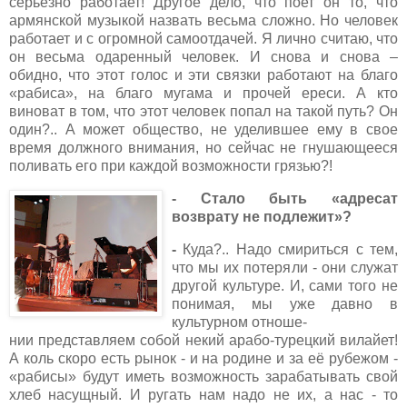
серьезно работает! Другое дело, что поет он то, что
армянской музыкой назвать весьма сложно. Но человек
работает и с огромной самоотдачей. Я лично считаю, что
он весьма одаренный человек. И снова и снова –
обидно, что этот голос и эти связки работают на благо
«рабиса», на благо мугама и прочей ереси. А кто
виноват в том, что этот человек попал на такой путь? Он
один?.. А может общество, не уделившее ему в свое
время должного внимания, но сейчас не гнушающееся
поливать его при каждой возможности грязью?!
- Стало быть «адресат
возврату не подлежит»?
-
Куда?.. Надо смириться с тем,
что мы их потеряли - они служат
другой культуре. И, сами того не
понимая,
мы
уже давно в
культурном отноше-
нии представляем собой некий арабо-турецкий вилайет!
А коль скоро есть рынок - и на родине и за её рубежом -
«рабисы» будут иметь возможность зарабатывать свой
хлеб насущный. И ругать нам надо не их, а нас - то