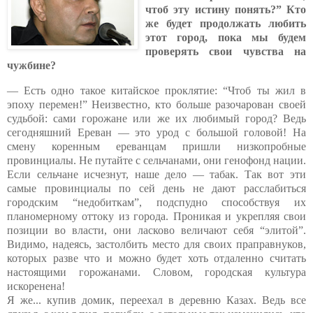
чтоб эту истину понять?” Кто
же будет продолжать любить
этот город, пока мы будем
проверять свои чувства на
чужбине?
— Есть одно такое китайское проклятие: “Чтоб ты жил в
эпоху перемен!” Неизвестно, кто больше разочарован своей
судьбой: сами горожане или же их любимый город? Ведь
сегодняшний Ереван — это урод с большой головой! На
смену коренным ереванцам пришли низкопробные
провинциалы. Не путайте с сельчанами, они генофонд нации.
Если сельчане исчезнут, наше дело — табак. Так вот эти
самые провинциалы по сей день не дают расслабиться
городским “недобиткам”, подспудно способствуя их
планомерному оттоку из города. Проникая и укрепляя свои
позиции во власти, они ласково величают себя “элитой”.
Видимо, надеясь, застолбить место для своих праправнуков,
которых разве что и можно будет хоть отдаленно считать
настоящими горожанами. Словом, городская культура
искоренена!
Я же... купив домик, переехал в деревню Казах. Ведь все