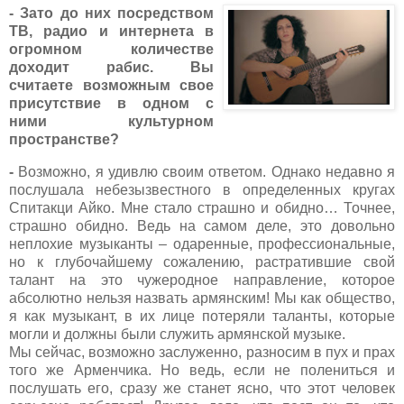
- Зато до них посредством
ТВ, радио и интернета в
огромном количестве
доходит рабис. Вы
считаете возможным свое
присутствие в одном с
ними культурном
пространстве?
-
Возможно, я удивлю своим ответом. Однако недавно я
послушала небезызвестного в определенных кругах
Спитакци Айко. Мне стало страшно и обидно… Точнее,
страшно обидно. Ведь на самом деле, это довольно
неплохие музыканты – одаренные, профессиональные,
но к глубочайшему сожалению, растратившие свой
талант на это чужеродное направление, которое
абсолютно нельзя назвать армянским! Мы как общество,
я как музыкант, в их лице потеряли таланты, которые
могли и должны были служить армянской музыке.
Мы сейчас, возможно заслуженно, разносим в пух и прах
того же Арменчика. Но ведь, если не полениться и
послушать его, сразу же станет ясно, что этот человек