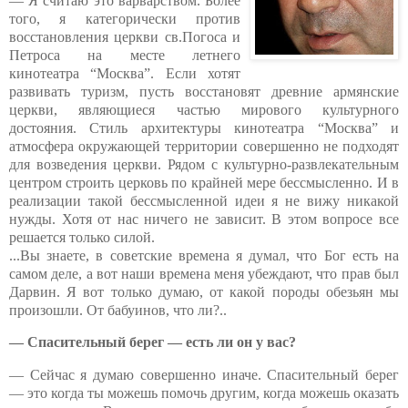
— Я считаю это варварством. Более
того, я категорически против
восстановления церкви св.Погоса и
Петроса на месте летнего
кинотеатра “Москва”. Если хотят
развивать туризм, пусть восстановят древние армянские
церкви, являющиеся частью мирового культурного
достояния. Стиль архитектуры кинотеатра “Москва” и
атмосфера окружающей территории совершенно не подходят
для возведения церкви. Рядом с культурно-развлекательным
центром строить церковь по крайней мере бессмысленно. И в
реализации такой бессмысленной идеи я не вижу никакой
нужды. Хотя от нас ничего не зависит. В этом вопросе все
решается только силой.
...Вы знаете, в советские времена я думал, что Бог есть на
самом деле, а вот наши времена меня убеждают, что прав был
Дарвин. Я вот только думаю, от какой породы обезьян мы
произошли. От бабуинов, что ли?..
— Спасительный берег — есть ли он у вас?
— Сейчас я думаю совершенно иначе. Спасительный берег
— это когда ты можешь помочь другим, когда можешь оказать