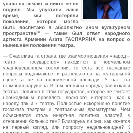
упала на землю, и никто ее не
поднял. Мы упустили наше
время, мы потеряли
поколение, которое могло
быть воспитано в абсолютно ином культурном
пространстве!” — таким был ответ народного
артиста Армении Азата ГАСПАРЯНА на вопрос о
нынешнем положении театра.
— Счастлива та страна, где взаимоотношения «народ –
театр – государство» находятся в нормальном
уравновешенном состоянии, то есть все насущные
вопросы поднимаются и разрешаются на театральной
сцене, а не на одноименной площади. У нас эта
гармония нарушена. В том нет вины народа, равно как и
театра. Повинно в этом государство, которое не считает
необходимым проявлять должного интереса, как к
народу, так и к театру. Полностью искоренено понятие
госзаказа театрам и театральным драматургам. Чем
объясняется столь инертная политика властей в
отношении больных тем? Близорука ли она, как кажется
на первый взгляд, или попросту недальновидна? К