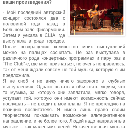
ваши произведения?
- Мой последний авторский
концерт состоялся два с
половиной года назад в
Большом зале филармонии
.
Затем я уехала в США, где
выступала в ряде городов.
После возвращения количество моих выступлений
можно на пальцах сосчитать. Не раз выступала в
различного рода концертных программах и пару раз в
“
The
Club
”-е, где мне, признаться, не очень понравилось,
так
от меня ждали совсем не той музыки, которую я им
предложила.
Я не сноб и не вижу ничего зазорного в клубных
выступлениях. Однако пытаться объяснять людям, что
та музыка, за которую они заплатили, мягко говоря,
уступает той, которую они имеют возможность сейчас
послушать – не входит в мои планы. Я не претендую на
позицию воспитателя. Я имею лишь право своим
творчеством показывать возможное альтернативное
направление, и не более того. Людей надо направлять в
музыке – как маленьких детей. Некачественная музыка