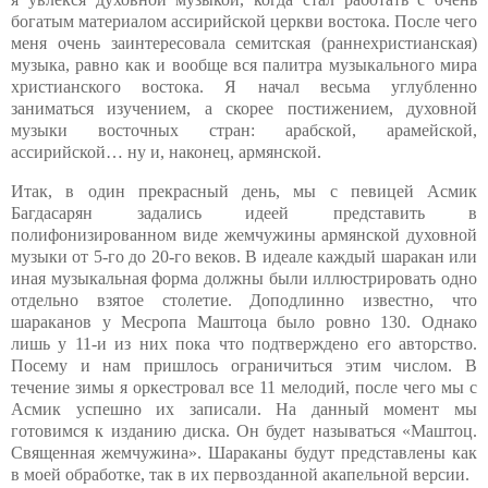
богатым материалом ассирийской церкви востока. После чего
меня очень заинтересовала семитская (раннехристианская)
музыка, равно как и вообще вся палитра музыкального мира
христианского востока. Я начал весьма углубленно
заниматься изучением, а скорее постижением, духовной
музыки восточных стран: арабской, арамейской,
ассирийской… ну и, наконец, армянской.
Итак, в один прекрасный день, мы с певицей Асмик
Багдасарян задались идеей представить в
полифонизированном виде жемчужины армянской духовной
музыки от 5-го до 20-го веков. В идеале каждый шаракан или
иная музыкальная форма должны были иллюстрировать одно
отдельно взятое столетие. Доподлинно известно, что
шараканов у Месропа Маштоца было ровно 130. Однако
лишь у 11-и из них пока что подтверждено его авторство.
Посему и нам пришлось ограничиться этим числом. В
течение зимы я оркестровал все 11 мелодий, после чего мы с
Асмик успешно их записали. На данный момент мы
готовимся к изданию диска. Он будет называться «Маштоц.
Священная жемчужина». Шараканы будут представлены как
в моей обработке, так в их первозданной акапельной версии.