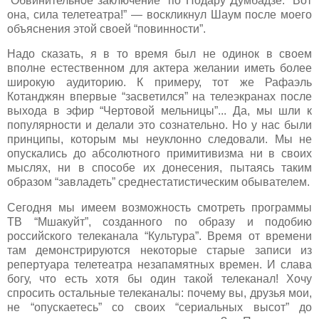
“Обвинительное заключение” по Нодару Думбадзе. “Вот
она, сила телетеатра!” — воскликнул Шаум после моего
объяснения этой своей “повинности”.
Надо сказать, я в то время был не одинок в своем
вполне естественном для актера желании иметь более
широкую аудиторию. К примеру, тот же Рафаэль
Котанджян впервые “засветился” на телеэкранах после
выхода в эфир “Чертовой мельницы”... Да, мы шли к
популярности и делали это сознательно. Но у нас были
принципы, которым мы неуклонно следовали. Мы не
опускались до абсолютного примитивизма ни в своих
мыслях, ни в способе их донесения, пытаясь таким
образом “завладеть” среднестатистическим обывателем.
Сегодня мы имеем возможность смотреть программы
ТВ “Мшакуйт”, созданного по образу и подобию
российского телеканала “Культура”. Время от времени
там демонстрируются некоторые старые записи из
репертуара телетеатра незапамятных времен. И слава
богу, что есть хотя бы один такой телеканал! Хочу
спросить остальные телеканалы: почему вы, друзья мои,
не “опускаетесь” со своих “сериальных высот” до