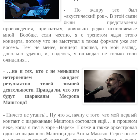
-
По жанру это был
«акустический рок». В этой связи
были представлены
произведения, признаться, довольно редко исполняемые
мной. Вообще, если честно, я с трепетом ждал этого
концерта, потому что не выступал в таком формате уже лет
восемь. Тем не менее, концерт прошел, на мой взгляд,
довольно удачно, и, надеюсь, я оправдал не только свои
ожидания…
-
…но и тех, кто с не меньшим
нетерпением ожидает
результатов твоей зимней
деятельности. Правда ли, что это
будут шарака
ны Месропа
Маштоца?
- Ничего не утаить!.. Ну что ж, начну с того, что мой первый
контакт с шараканами Маштоца состоялся ещё… в прошлом
веке, когда я пел в хоре «Нарек». Позже я также оркестровал
один из шараканов Маштоца для Анны Маилян. Серьезно же
я увлекся духовной музыкой, когда стал работать с очень