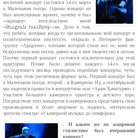
весенний концерт состоялся 14-го марта
в Маленьком театре. Однако концерт не
был анонсирован заранее, почему и был
«окрещен» впоследствии мной
«Թաքուն համերգ»-ом. Дело в том,
что ребята, которые когда-то организовывали мой концерт в
политехническом институте, открыли в Интернете фан-
группу «Арцруни», членами которой стали все те, кому не
безразличны мои песни, равно как и моё творчество в целом.
Посему первый концерт состоялся исключительно для этой
аудитории. Позже было решено каждого 14-го числа
последующего месяца проводить подобные концерты, чуть-
чуть при этом увеличивая формат зала. Первый концерт был
в Маленьком театре, второй – в Камерном. Ну, а сентябрьский
мы надеемся провести в концертном зале «Арам Хачатурян» с
участием большого камерного оркестра и детского хора.
Посредством этих концертов я намереваюсь представить свои
произведения в более широком и, надеюсь, интересном
зрителю спектре: от камерной музыки до симфорока.
- И каким же по жанровой
стилистике был вчерашний
концерт?