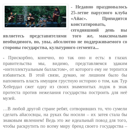
- Недавно праздновалось
25-летие парусного клуба
«Айас». Приходится
констатировать,
сегодняшний день вы
являетесь представителями того же, максимально
необходимого, но, увы, абсолютно не поддерживаемого со
стороны государства, культурного сегмента...
-
Прискорбно, конечно, но так оно и есть: в глазах
правительства мы, видимо, представляемся эдаким
«интеллектуальным балластом», от которого ему не терпится
избавиться. В этой связи, думаю, не лишним было бы
напомнить власть имущим грустную историю о том, как Тур
Хейердал сжег одну
из своих знаменитых лодок в знак
протеста против нежелания государства построить для неё
музей.
…В любой другой стране ребят, сотворивших то, что сумели
сделать айасосвцы, на руках бы носили – их затея стала бы
знаковым явлением! Ведь это же идеальный повод для того,
чтобы раскрутить по всему миру бренд своего государства –