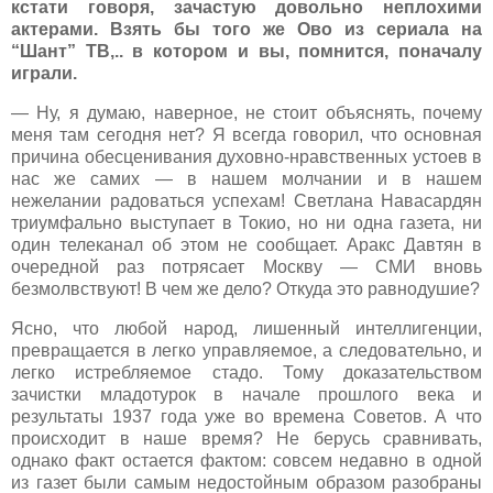
кстати говоря, зачастую довольно неплохими
актерами. Взять бы того же Ово из сериала на
“Шант” ТВ,.. в котором и вы, помнится, поначалу
играли.
— Ну, я думаю, наверное, не стоит объяснять, почему
меня там сегодня нет? Я всегда говорил, что основная
причина обесценивания духовно-нравственных устоев в
нас же самих — в нашем молчании и в нашем
нежелании радоваться успехам! Светлана Навасардян
триумфально выступает в Токио, но ни одна газета, ни
один телеканал об этом не сообщает. Аракс Давтян в
очередной раз потрясает Москву — СМИ вновь
безмолвствуют! В чем же дело? Откуда это равнодушие?
Ясно, что любой народ, лишенный интеллигенции,
превращается в легко управляемое, а следовательно, и
легко истребляемое стадо. Тому доказательством
зачистки младотурок в начале прошлого века и
результаты 1937 года уже во времена Советов. А что
происходит в наше время? Не берусь сравнивать,
однако факт остается фактом: совсем недавно в одной
из газет были самым недостойным образом разобраны