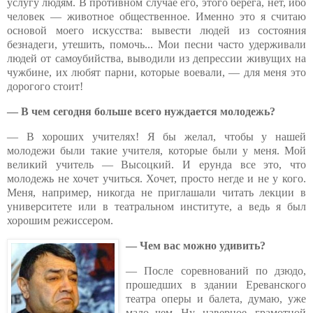
услугу людям. В противном случае его, этого берега, нет, ибо
человек — животное общественное. Именно это я считаю
основой моего искусства: вывести людей из состояния
безнадеги, утешить, помочь... Мои песни часто удерживали
людей от самоубийства, выводили из депрессии живущих на
чужбине, их любят парни, которые воевали, — для меня это
дорогого стоит!
— В чем сегодня больше всего нуждается молодежь?
— В хороших учителях! Я бы желал, чтобы у нашей
молодежи были такие учителя, которые были у меня. Мой
великий учитель — Высоцкий. И ерунда все это, что
молодежь не хочет учиться. Хочет, просто негде и не у кого.
Меня, например, никогда не приглашали читать лекции в
университете или в театральном институте, а ведь я был
хорошим режиссером.
— Чем вас можно удивить?
— После соревнований по дзюдо,
прошедших в здании Ереванского
театра оперы и балета, думаю, уже
мало чем. Ну, наверное, грамотной