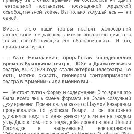
примеру, за столько времени не состоялось ни одной
театральной постановки, посвященной Арцахской
освободительной войне. Вы только вслушайтесь — ни
одной!
Вместо этого наши театры пестрят разносортной
антрепризой, не дающей зрителю абсолютно ничего, а
только способствующей его оболваниванию... И это,
признаться, пугает.
— Азат Николаевич, проработав определенное
время в Кукольном театре, ТЮЗе и Драматическом
театре, вы с 1979 года стали актером Телетеатра. То
есть, можно сказать, пионером “антрепризного”
театра в Армении были именно вы...
— Не стоит путать форму и содержание. В то время это
была всего лишь смена формата на более созвучный
духу времени. Помнится, мы как-то с Шаумом Казаряном
прогуливались по улочкам Гюмри, и он постоянно
удивлялся тому, что меня узнают чуть ли не на каждом
углу. Дело в том, что я тогда дебютировал в роли Шошии
Гоголадзе в нашумевшей телепостановке