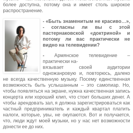
более доступна, потому она и имеет столь широкое
распространение.
- «Быть знаменитым не красиво…»,
- согласны ли вы с этой
пастернаковской «доктриной» и
потому ли вас практи
чес
ки не
видно на телевидении?
-
Армянское телевидение –
практически на-
вязывает своей аудитории
одножанровую и, повторюсь, далеко
не всегда качественную музыку. Посему единственная
возможность быть услышанным – это самопиар. Но,
чтобы появляться на экране, нужна качественная запись
концерта или хороший клип, что стоит больших денег. А
чтобы арендовать зал, я должна зарегистрироваться как
частный предприниматель и каждый квартал платить
налоги, которые, увы, не окупаются. Вот и получается,
что, люди ждут моей музыки, но у нас нет возможности
донести ее до них.