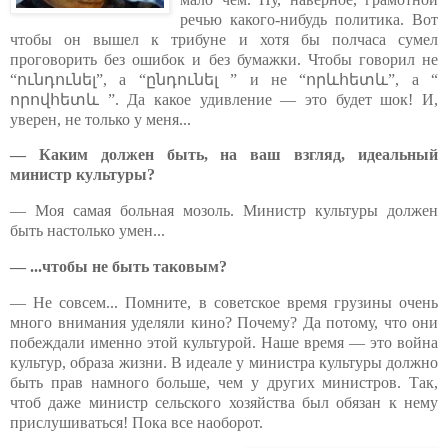
речью какого-нибудь политика. Вот
чтобы он вышел к трибуне и хотя бы полчаса сумел
проговорить без ошибок и без бумажки. Чтобы говорил не
“
ունդունել
”, а “
ընդունել
” и не “
որևհետև
”, а “
որովհետև
”. Да какое удивление — это будет шок! И,
уверен, не только у меня...
— Каким должен быть, на ваш взгляд, идеальный
министр культуры?
— Моя самая больная мозоль. Министр культуры должен
быть настолько умен...
— ...чтобы не быть таковым?
— Не совсем... Помните, в советское время грузины очень
много внимания уделяли кино? Почему? Да потому, что они
побеждали именно этой культурой. Наше время — это война
культур, образа жизни. В идеале у министра культуры должно
быть прав намного больше, чем у других министров. Так,
чтоб даже министр сельского хозяйства был обязан к нему
прислушиваться! Пока все наоборот.