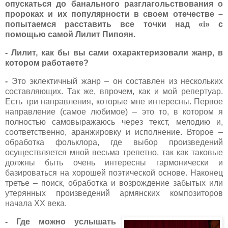
опускаться до банального разглагольствования о
пророках и их популярности в своем отечестве –
попытаемся расставить все точки над «
i
» с
помощью самой Лилит Пипоян.
- Лилит, как бы вы сами охарактеризовали жанр, в
котором работаете?
-
Это эклектичный жанр – он составлен из нескольких
составляющих. Так же, впрочем, как и мой репертуар.
Есть три направления, которые мне интересны. Первое
направление (самое любимое) – это то, в котором я
полностью самовыражаюсь через текст, мелодию и,
соответственно, аранжировку и исполнение. Второе –
обработка фольклора, где выбор произведений
осуществляется мной весьма трепетно, так как таковые
должны быть очень интересны гармонически и
базироваться на хорошей поэтической основе. Наконец
третье – поиск, обработка и возрождение забытых или
утерянных произведений армянских композиторов
начала
XX
века.
-
Где можно услышать