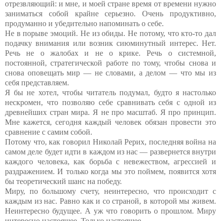
отрезвляющий: и мне, и моей стране время от времени нужно
заниматься собой крайне серьезно. Очень продуктивно,
продуманно и убедительно напоминать о себе.
Не в порыве эмоций. Не из обиды. Не потому, что кто-то дал
подачку внимания или возник сиюминутный интерес. Нет.
Речь не о жалобах и не о крике. Речь о системной,
постоянной, стратегической работе по тому, чтобы снова и
снова оповещать мир — не словами, а делом — что мы из
себя представляем.
Я бы не хотел, чтобы читатель подумал, будто я настолько
нескромен, что позволяю себе сравнивать себя с одной из
древнейших стран мира. Я не про масштаб. Я про принцип.
Мне кажется, сегодня каждый человек обязан провести это
сравнение с самим собой.
Потому что, как говорил Николай Рерих, последняя война на
самом деле будет идти в каждом из нас — развернется внутри
каждого человека, как борьба с невежеством, агрессией и
раздражением. И только когда мы это поймем, появится хотя
бы теоретический шанс на победу.
Миру, по большому счету, неинтересно, что происходит с
каждым из нас. Равно как и со страной, в которой мы живем.
Неинтересно будущее. А уж что говорить о прошлом. Миру
интересно настоящее. Только настоящее.