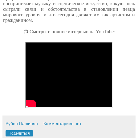
воспринимает музыку и сценическое искусство, какую роль
сыграли связи и обстоятельства в становлении певца
мирового уровня, и что сегодня движет им как артистом и
гражданином.
📺
Смотрите полное интервью на
YouTube
:
Рубен Пашинян
Комментариев нет:
Поделиться