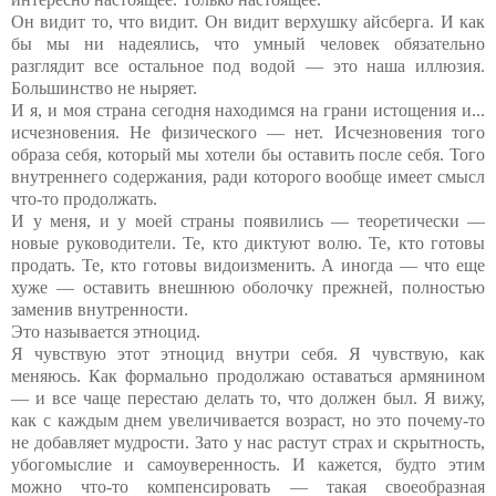
Он видит то, что видит. Он видит верхушку айсберга. И как
бы мы ни надеялись, что умный человек обязательно
разглядит все остальное под водой — это наша иллюзия.
Большинство не ныряет.
И я, и моя страна сегодня находимся на грани истощения и...
исчезновения. Не физического — нет. Исчезновения того
образа себя, который мы хотели бы оставить после себя. Того
внутреннего содержания, ради которого вообще имеет смысл
что-то продолжать.
И у меня, и у моей страны появились — теоретически —
новые руководители. Те, кто диктуют волю. Те, кто готовы
продать. Те, кто готовы видоизменить. А иногда — что еще
хуже — оставить внешнюю оболочку прежней, полностью
заменив внутренности.
Это называется этноцид.
Я чувствую этот этноцид внутри себя. Я чувствую, как
меняюсь. Как формально продолжаю оставаться армянином
— и все чаще перестаю делать то, что должен был. Я вижу,
как с каждым днем увеличивается возраст, но это почему-то
не добавляет мудрости. Зато у нас растут страх и скрытность,
убогомыслие и самоуверенность. И кажется, будто этим
можно что-то компенсировать — такая своеобразная