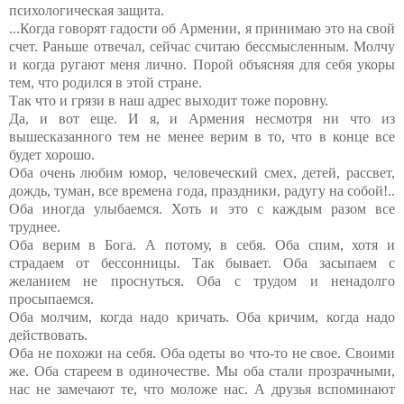
психологическая защита.
...Когда говорят гадости об Армении, я принимаю это на свой
счет. Раньше отвечал, сейчас считаю бессмысленным. Молчу
и когда ругают меня лично. Порой объясняя для себя укоры
тем, что родился в этой стране.
Так что и грязи в наш адрес выходит тоже поровну.
Да, и вот еще. И я, и Армения несмотря ни что из
вышесказанного тем не менее верим в то, что в конце все
будет хорошо.
Оба очень любим юмор, человеческий смех, детей, рассвет,
дождь, туман, все времена года, праздники, радугу на собой!..
Оба иногда улыбаемся. Хоть и это с каждым разом все
труднее.
Оба верим в Бога. А потому, в себя. Оба спим, хотя и
страдаем от бессонницы. Так бывает. Оба засыпаем с
желанием не проснуться. Оба с трудом и ненадолго
просыпаемся.
Оба молчим, когда надо кричать. Оба кричим, когда надо
действовать.
Оба не похожи на себя. Оба одеты во что-то не свое. Своими
же. Оба стареем в одиночестве. Мы оба стали прозрачными,
нас не замечают те, что моложе нас. А друзья вспоминают