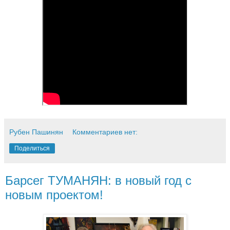
Рубен Пашинян
Комментариев нет:
Поделиться
Барсег ТУМАНЯН: в новый год с
новым проектом!