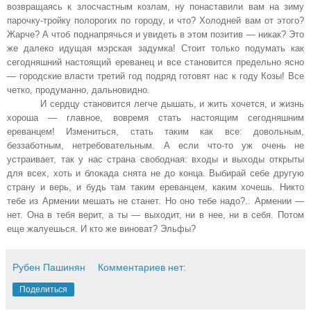
возвращаясь к злосчастным козлам, ну понаставили вам на зиму
парочку-тройку полорогих по городу, и что? Холодней вам от этого?
Жарче? А чтоб поднапрячься и увидеть в этом позитив — никак? Это
же далеко идущая мэрская задумка! Стоит только подумать как
сегодняшний настоящий ереванец и все становится предельно ясно
— городские власти третий год подряд готовят нас к году Козы! Все
четко, продуманно, дальновидно.
И сердцу становится легче дышать, и жить хочется, и жизнь
хороша — главное, вовремя стать настоящим сегодняшним
ереванцем! Измениться, стать таким как все: довольным,
беззаботным, нетребовательным. А если что-то уж очень не
устраивает, так у нас страна свободная: входы и выходы открыты
для всех, хоть и блокада снята не до конца. Выбирай себе другую
страну и верь, и будь там таким ереванцем, каким хочешь. Никто
тебе из Армении мешать не станет. Но оно тебе надо?.. Армении —
нет. Она в тебя верит, а ты — выходит, ни в нее, ни в себя. Потом
еще жалуешься. И кто же виноват? Эльфы?
Рубен Пашинян
Комментариев нет:
Поделиться