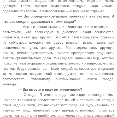
он стал каким-то квадратным, отталкивающим. Неужели, чтобы
вдохнуть глоток чистого армянского воздуха, надо уезжать
подальше от столицы, а в перспективе — и вообще из страны?
— Вы определенное время проживали вне страны. А
что вас сегодня удерживает от эмиграции?
— Армяне всегда выживали общинами, и это не секрет —
посмотрите, что происходит в диаспоре: люди собираются,
общаются, живут друг другом... Я люблю свой город, свою страну и
не собираюсь покидать ее. Здесь родился, вырос, здесь мои
воспоминания, здесь мои друзья... Мы создали нашу дружную
семью, вместе путешествуем, вместе преодолеваем трудности,
вместе организовываем досуг. Мы создали маленький мир, который
позволяет нам оторваться от действительности, и я надеюсь, что его
границы будут расширяться. Если каждый на своем месте сделает
то, что обязан, создаст свой оазис, думаю, хоть так мы сможем
противостоять тотальному обезличиванию нашего города,
культуры...
— Вы имеете в виду интеллигенцию?
— Отнюдь. Я имею в виду настоящих ереванцев. Увы,
немалое количество представителей нашей интеллигенции сегодня
стоит рядом с теми, кто насилует этот город. Не буду называть по
именам — город маленький, сами прекрасно понимают, и мы все
видим, как то ли с их одобрительного молчания, то ли с откровенной