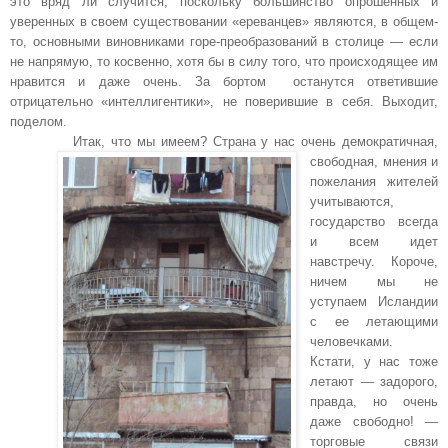
это вряд ли случится, поскольку большинство опрошенных и
уверенных в своем существовании «ереванцев» являются, в общем-
то, основными виновниками горе-преобразований в столице — если
не напрямую, то косвенно, хотя бы в силу того, что происходящее им
нравится и даже очень. За бортом останутся ответившие
отрицательно «интеллигентики», не поверившие в себя. Выходит,
поделом.
Итак, что мы имеем? Страна у нас очень демократичная,
свободная,
мнения и
пожелания жителей
учитываются,
государство всегда
и всем идет
навстречу. Короче,
ничем мы не
уступаем Исландии
с ее летающими
человечками.
Кстати, у нас тоже
летают — задорого,
правда, но очень
даже свободно! —
торговые связи