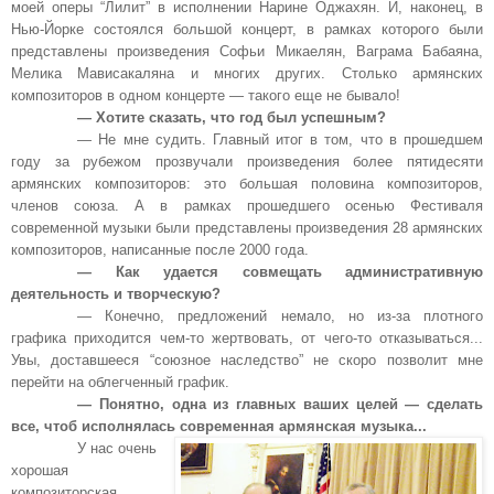
моей оперы “Лилит” в исполнении Нарине Оджахян. И, наконец, в
Нью-Йорке состоялся большой концерт, в рамках которого были
представлены произведения Софьи Микаелян, Ваграма Бабаяна,
Мелика Мависакаляна и многих других. Столько армянских
композиторов в одном концерте — такого еще не бывало!
— Хотите сказать, что год был успешным?
—
Не мне судить. Главный итог в том, что в прошедшем
году за рубежом прозвучали произведения более пятидесяти
армянских композиторов: это большая половина композиторов,
членов союза. А в рамках прошедшего осенью Фестиваля
современной музыки были представлены произведения 28 армянских
композиторов, написанные после 2000 года.
— Как удается совмещать административную
деятельность и творческую?
— Конечно, предложений немало, но из-за плотного
графика приходится чем-то жертвовать, от чего-то отказываться...
Увы, доставшееся “союзное наследство” не скоро позволит мне
перейти на облегченный график.
— Понятно, одна из главных ваших целей — сделать
все, чтоб исполнялась современная армянская музыка...
У нас очень
хорошая
композиторская