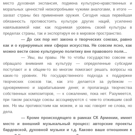
место духовная экспансия, подмена культурно-нравственных и
моральных ценностей низкопробными чужими аналогами, в итоге —
захват страны без применения оружия. Сегодня наша первейшая
обязанность противостоять культуре других наций, усиленно
навязываемой нам: как поднимая уровень своей культуры в
пределах страны, так и экспортируя ее в мировое пространство.
— До сих пор нет закона о творческих союзах, равно
как и о курируемых ими сферах искусства. Не совсем ясно, как
можно вести свою культурную политику вне правового поля...
— Увы, вы правы. Не то чтобы государство совсем не
обращало внимания на культуру — определенные субсидии
поступают и в общем-то во многом помогают решать вопросы на
каких-то уровнях. Но государственного подхода к поддержке
творческих союзов так, как это делается за рубежом —
одновременно и зарабатывание денег, и пропаганда творчества
собственных композиторов, — к сожалению, пока нет. Разумеется,
при таком раскладе союзы ассоциируются с чем-то отжившим свой
век. Но мы противостоим как можем, и за нас говорят не слова, но
дела.
— Кроме происходящего в рамках СК Армении, имеет
место и внешний музыкальный процесс: авторские проекты
бардовской, духовной музыки и т.д. Каково ваше отношение к