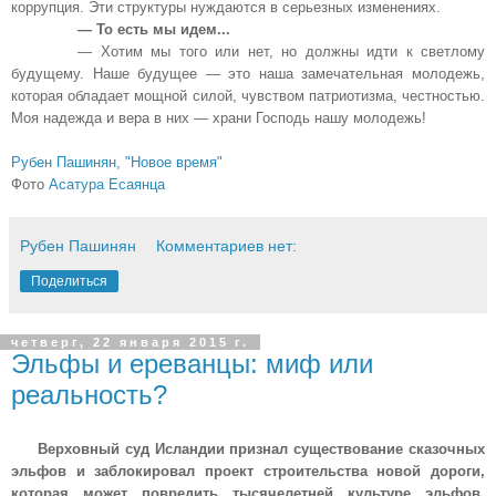
коррупция. Эти структуры нуждаются в серьезных изменениях.
— То есть мы идем...
— Хотим мы того или нет, но должны идти к светлому
будущему. Наше будущее — это наша замечательная молодежь,
которая обладает мощной силой, чувством патриотизма, честностью.
Моя надежда и вера в них — храни Господь нашу молодежь!
Рубен Пашинян, "Новое время"
Фото
Асатура Есаянца
Рубен Пашинян
Комментариев нет:
Поделиться
четверг, 22 января 2015 г.
Эльфы и ереванцы: миф или
реальность?
Верховный суд Исландии признал существование сказочных
эльфов и заблокировал проект строительства новой дороги,
которая может повредить тысячелетней культуре эльфов,