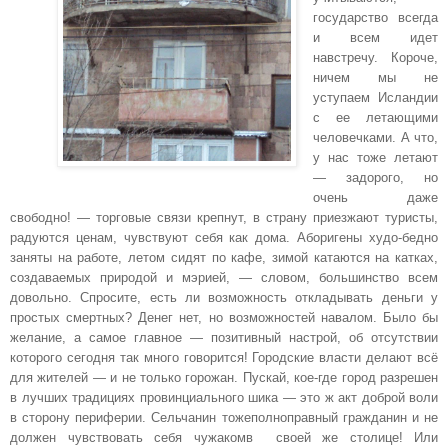
государство всегда
и всем идет
навстречу. Короче,
ничем мы не
уступаем Исландии
с ее летающими
человечками. А что,
у нас тоже летают
— задорого, но
очень даже
свободно! — торговые связи крепнут, в страну приезжают туристы,
радуются ценам, чувствуют себя как дома. Аборигены худо-бедно
заняты на работе, летом сидят по кафе, зимой катаются на катках,
создаваемых природой и мэрией, — словом, большинство всем
довольно. Спросите, есть ли возможность откладывать деньги у
простых смертных? Денег нет, но возможностей навалом. Было бы
желание, а самое главное — позитивный настрой, об отсутствии
которого сегодня так много говорится! Городские власти
делают
всё
для жителей
—
и не только горожан. Пускай, кое-где город разрешен
в лучших традициях провинциального шика — это ж акт доброй воли
в сторону периферии. Сельчанин тожеполноправный гражданин и не
должен чувствовать себя
чужаком
в своей же столице! Или