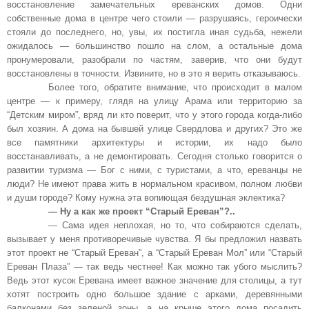
восстановление замечательных ереванских домов. Одни
собственные дома в центре чего стоили — разрушаясь, героически
стояли до последнего, но, увы, их постигла иная судьба, нежели
ожидалось — большинство пошло на слом, а остальные дома
пронумеровали, разобрали по частям, заверив, что они будут
восстановлены в точности. Извините, но в это я верить отказываюсь.
Более того, обратите внимание, что происходит в малом
центре — к примеру, глядя на улицу Арама или территорию за
“Детским миром”, вряд ли кто поверит, что у этого города когда-либо
был хозяин. А дома на бывшей улице Свердлова и других? Это же
все памятники архитектуры и истории, их надо было
восстанавливать, а не демонтировать. Сегодня столько говорится о
развитии туризма — Бог с ними, с туристами, а что, ереванцы не
люди? Не имеют права жить в нормальном красивом, полном любви
и души городе? Кому нужна эта вопиющая бездушная эклектика?
— Ну а как же проект “Старый Ереван”?..
— Сама идея неплохая, но то, что собираются сделать,
вызывает у меня противоречивые чувства. Я бы предложил назвать
этот проект не “Старый Ереван”, а “Старый Ереван Мол” или “Старый
Ереван Плаза” — так ведь честнее! Как можно так убого мыслить?
Ведь этот кусок Еревана имеет важное значение для столицы, а тут
хотят построить одно большое здание с арками, деревянными
балконами без зеленой зоны, а на крыше этого дома посадить