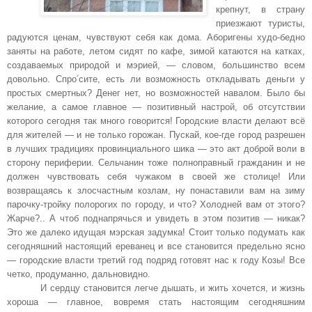
крепнут, в страну
приезжают туристы,
радуются ценам, чувствуют себя как дома. Аборигены худо-бедно
заняты на работе, летом сидят по кафе, зимой катаются на катках,
создаваемых природой и мэрией, — словом, большинство всем
довольно. Спро՛сите, есть ли возможность откладывать деньги у
простых смертных? Денег нет, но возможностей навалом. Было бы
желание, а самое главное — позитивный настрой, об отсутствии
которого сегодня так много говорится! Городские власти делают всё
для жителей — и не только горожан. Пускай, кое-где город разрешен
в лучших традициях провинциального шика — это акт доброй воли в
сторону периферии. Сельчанин тоже полноправный гражданин и не
должен чувствовать себя чужаком в своей же столице! Или
возвращаясь к злосчастным козлам, ну понаставили вам на зиму
парочку-тройку полорогих по городу, и что? Холодней вам от этого?
Жарче?.. А чтоб поднапрячься и увидеть в этом позитив — никак?
Это же далеко идущая мэрская задумка! Стоит только подумать как
сегодняшний настоящий ереванец и все становится предельно ясно
— городские власти третий год подряд готовят нас к году Козы! Все
четко, продуманно, дальновидно.
И сердцу становится легче дышать, и жить хочется, и жизнь
хороша — главное, вовремя стать настоящим сегодняшним