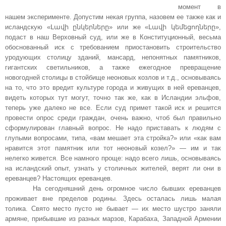
момент в
нашем эксперименте. Допустим некая группа, назовем ее также как и
исландскую «Լավի ընկերները» или же «Լավի կեմեցողները»,
подаст в наш Верховный суд, или же в Конституционный, весьма
обоснованный иск с требованием приостановить строительство
уродующих столицу зданий, мансард, непонятных памятников,
гигантских светильников, а также ежегодное превращение
новогодней столицы в стойбище неоновых козлов и т.д., основываясь
на то, что это вредит культуре города и живущих в ней ереванцев,
видеть которых тут могут, точно так же, как в Исландии эльфов,
теперь уже далеко не все. Если суд примет такой иск и решится
провести опрос среди граждан, очень важно, чтоб был правильно
сформулирован главный вопрос. Не надо приставать к людям с
глупыми вопросами, типа, «вам мешает эта стройка?» или «как вам
нравится этот памятник или тот неоновый козел?» — им и так
нелегко живется. Все намного проще: надо всего лишь, основываясь
на исландский опыт, узнать у столичных жителей, верят ли они в
ереванцев? Настоящих ереванцев.
На сегодняшний день огромное число бывших ереванцев
проживает вне пределов родины. Здесь осталась лишь малая
толика. Свято место пусто не бывает — их место шустро заняли
армяне, прибывшие из разных марзов, Карабаха, Западной Армении