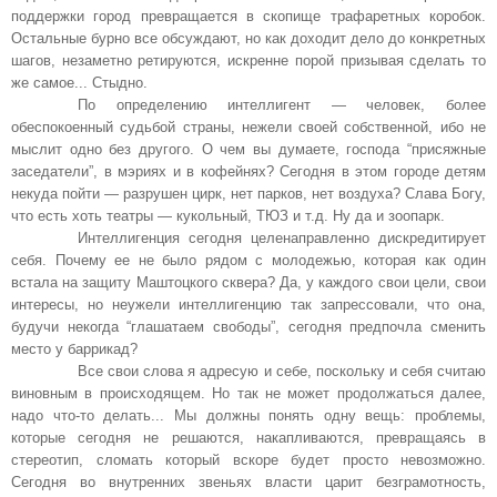
поддержки город превращается в скопище трафаретных коробок.
Остальные бурно все обсуждают, но как доходит дело до конкретных
шагов, незаметно ретируются, искренне порой призывая сделать то
же самое... Стыдно.
По определению интеллигент — человек, более
обеспокоенный судьбой страны, нежели своей собственной, ибо не
мыслит одно без другого. О чем вы думаете, господа “присяжные
заседатели”, в мэриях и в кофейнях? Сегодня в этом городе детям
некуда пойти — разрушен цирк, нет парков, нет воздуха? Слава Богу,
что есть хоть театры — кукольный, ТЮЗ и т.д. Ну да и зоопарк.
Интеллигенция сегодня целенаправленно дискредитирует
себя. Почему ее не было рядом с молодежью, которая как один
встала на защиту Маштоцкого сквера? Да, у каждого свои цели, свои
интересы, но неужели интеллигенцию так запрессовали, что она,
будучи некогда “глашатаем свободы”, сегодня предпочла сменить
место у баррикад?
Все свои слова я адресую и себе, поскольку и себя считаю
виновным в происходящем. Но так не может продолжаться далее,
надо что-то делать... Мы должны понять одну вещь: проблемы,
которые сегодня не решаются, накапливаются, превращаясь в
стереотип, сломать который вскоре будет просто невозможно.
Сегодня во внутренних звеньях власти царит безграмотность,