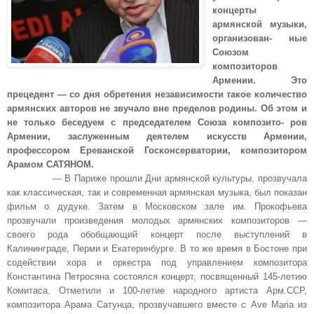
концерты
армянской музыки,
организован- ные
Союзом
композиторов
Армении. Это
прецедент — со дня обретения независимости такое количество
армянских авторов не звучало вне пределов родины. Об этом и
не только беседуем с председателем Союза композито- ров
Армении, заслуженным деятелем искусств Армении,
профессором Ереванской Госконсерватории, композитором
Арамом САТЯНОМ.
— В Париже прошли Дни армянской культуры, прозвучала
как классическая, так и современная армянская музыка, был показан
фильм о дудуке. Затем в Московском зале им. Прокофьева
прозвучали произведения молодых армянских композиторов —
своего рода обобщающий концерт после выступлений в
Калининграде, Перми и Екатеринбурге. В то же время в Бостоне при
содействии хора и оркестра под управлением композитора
Константина Петросяна состоялся концерт, посвященный 145-летию
Комитаса. Отметили и 100-летие народного артиста Арм.ССР,
композитора Арама Сатунца, прозвучавшего вместе с Ave Maria из