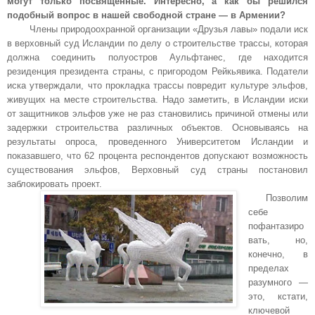
могут только посвященные. Интересно, а как бы решился
подобный вопрос в нашей свободной стране — в Армении?
Члены природоохранной организации «Друзья лавы» подали иск
в верховный суд Исландии по делу о строительстве трассы, которая
должна соединить полуостров Аульфтанес, где находится
резиденция президента страны, с пригородом Рейкьявика. Податели
иска утверждали, что прокладка трассы повредит культуре эльфов,
живущих на месте строительства. Надо заметить, в Исландии иски
от защитников эльфов уже не раз становились причиной отмены или
задержки строительства различных объектов. Основываясь на
результаты опроса, проведенного Университетом Исландии и
показавшего, что 62 процента респондентов допускают возможность
существования эльфов, Верховный суд страны постановил
заблокировать проект.
Позволим
себе
пофантазиро
вать, но,
конечно, в
пределах
разумного —
это, кстати,
ключевой