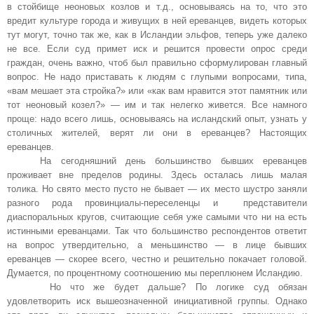
в стойбище неоновых козлов и т.д., основываясь на то, что это
вредит культуре города и живущих в ней ереванцев, видеть которых
тут могут, точно так же, как в Исландии эльфов, теперь уже далеко
не все. Если суд примет иск и решится провести опрос среди
граждан, очень важно, чтоб был правильно сформулирован главный
вопрос. Не надо приставать к людям с глупыми вопросами, типа,
«вам мешает эта стройка?» или «как вам нравится этот памятник или
тот неоновый козел?» — им и так нелегко живется. Все намного
проще: надо всего лишь, основываясь на исландский опыт, узнать у
столичных жителей, верят ли они в ереванцев? Настоящих
ереванцев.
На сегодняшний день большинство бывших ереванцев
проживает вне пределов родины. Здесь осталась лишь малая
толика. Но свято место пусто не бывает — их место шустро заняли
разного рода
п
ровинциалы-переселенцы и представители
диаспоральных кругов, считающие себя уже самыми что ни на есть
истинными ереванцами. Так что большинство респондентов ответит
на вопрос утвердительно, а меньшинство — в лице бывших
ереванцев — скорее всего, честно и решительно покачает головой.
Думается, по процентному соотношению мы переплюнем Исландию.
Но что же будет дальше? По логике суд обязан
удовлетворить иск вышеозначенной инициативной группы. Однако