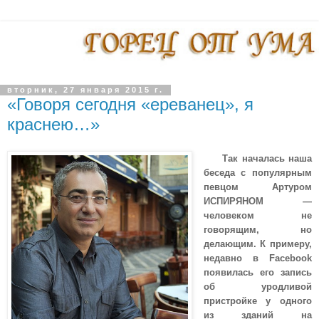
вторник, 27 января 2015 г.
«Говоря сегодня «ереванец», я
краснею…»
Так началась наша
беседа с популярным
певцом Артуром
ИСПИРЯНОМ —
человеком не
говорящим, но
делающим. К примеру,
недавно в Facebook
появилась его запись
об уродливой
пристройке у одного
из зданий на