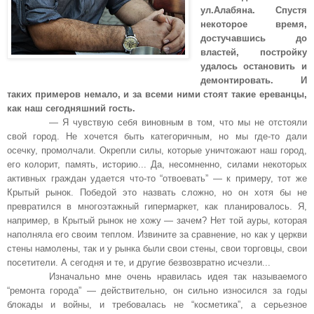
ул.Алабяна. Спустя
некоторое время,
достучавшись до
властей, постройку
удалось остановить и
демонтировать. И
таких примеров немало, и за всеми ними стоят такие ереванцы,
как наш сегодняшний гость.
— Я чувствую себя виновным в том, что мы не отстояли
свой город. Не хочется быть категоричным, но мы где-то дали
осечку, промолчали. Окрепли силы, которые уничтожают наш город,
его колорит, память, историю... Да, несомненно, силами некоторых
активных граждан удается что-то “отвоевать” — к примеру, тот же
Крытый рынок. Победой это назвать сложно, но он хотя бы не
превратился в многоэтажный гипермаркет, как планировалось. Я,
например, в Крытый рынок не хожу — зачем? Нет той ауры, которая
наполняла его своим теплом. Извините за сравнение, но как у церкви
стены намолены, так и у рынка были свои стены, свои торговцы, свои
посетители. А сегодня и те, и другие безвозвратно исчезли...
Изначально мне очень нравилась идея так называемого
“ремонта города” — действительно, он сильно износился за годы
блокады и войны, и требовалась не “косметика”, а серьезное