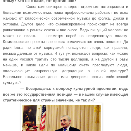
этому? Кто не с нами, тот против нас?
— Союз композиторов владеет огромным потенциалом и
большими возможностями, наши профессионалы работают во всех
жанрах: от классической современной музыки до фолка, джаза и
эстрады. Другое дело, что финансирование происходит не всегда
равнозначно в рамках союза и вне оного. Ведь пишущий человек не
может не писать — несмотря порой на неадекватную оплату.
Коммерческие проекты вне союза оплачиваются очень неплохо. Да
ради Бога, но этой кормушкой пользуются люди, как правило,
весьма далекие от музыки. И тут уж возникают вопросы: как можно
на один мюзикл тратить сто тысяч долларов, а на другой в разы
меньше, и какие цели по большому счету преследуют люди,
оплачивающие откровенную деградацию в нашей культуре?
Банальное отмывание денег или диверсия против собственной
культуры?
— Возвращаясь к вопросу культурной идеологии, ведь
все же это государственная позиция — в нашем случае имеющая
стратегическое для страны значение, не так ли?