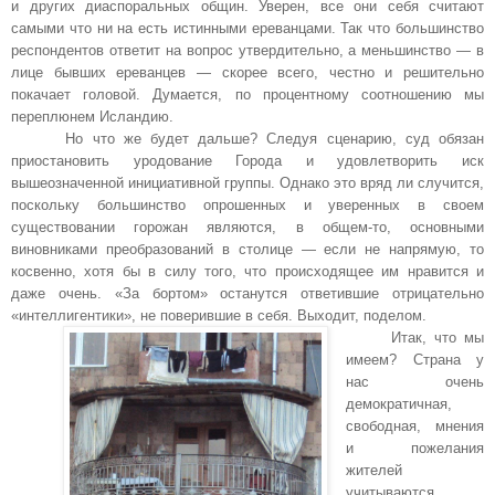
и других диаспоральных общин. Уверен, все они себя считают
самыми что ни на есть истинными ереванцами. Так что большинство
респондентов ответит на вопрос утвердительно, а меньшинство — в
лице бывших ереванцев — скорее всего, честно и решительно
покачает головой. Думается, по процентному соотношению мы
переплюнем Исландию.
Но что же будет дальше? Следуя сценарию, суд обязан
приостановить уродование Города и удовлетворить иск
вышеозначенной инициативной группы. Однако это вряд ли случится,
поскольку большинство опрошенных и уверенных в своем
существовании горожан являются, в общем-то, основными
виновниками преобразований в столице — если не напрямую, то
косвенно, хотя бы в силу того, что происходящее им нравится и
даже очень. «За бортом» останутся ответившие отрицательно
«интеллигентики», не поверившие в себя. Выходит, поделом.
Итак, что мы
имеем? Страна у
нас очень
демократичная,
свободная, мнения
и пожелания
жителей
учитываются,