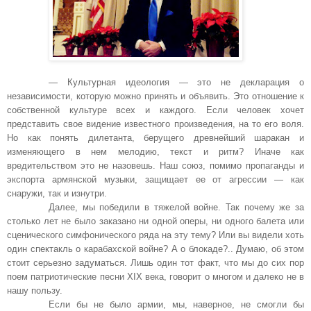
— Культурная идеология — это не декларация о
независимости, которую можно принять и объявить. Это отношение к
собственной культуре всех и каждого. Если человек хочет
представить свое видение известного произведения, на то его воля.
Но как понять дилетанта, берущего древнейший шаракан и
изменяющего в нем мелодию, текст и ритм? Иначе как
вредительством это не назовешь. Наш союз, помимо пропаганды и
экспорта армянской музыки, защищает ее от агрессии — как
снаружи, так и изнутри.
Далее, мы победили в тяжелой войне. Так почему же за
столько лет не было заказано ни одной оперы, ни одного балета или
сценического симфонического ряда на эту тему? Или вы видели хоть
один спектакль о карабахской войне? А о блокаде?.. Думаю, об этом
стоит серьезно задуматься. Лишь один тот факт, что мы до сих пор
поем патриотические песни XIX века, говорит о многом и далеко не в
нашу пользу.
Если бы не было армии, мы, наверное, не смогли бы