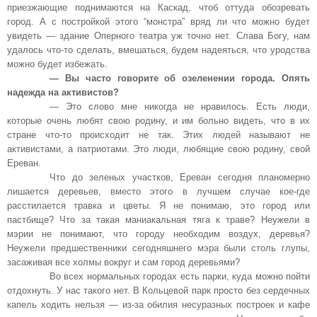
приезжающие поднимаются на Каскад, чтоб оттуда обозревать
город. А с постройкой этого “монстра” вряд ли что можно будет
увидеть — здание Оперного театра уж точно нет. Слава Богу, нам
удалось что-то сделать, вмешаться, будем надеяться, что уродства
можно будет избежать.
— Вы часто говорите об озеленении города. Опять
надежда на активистов?
— Это слово мне никогда не нравилось. Есть люди,
которые очень любят свою родину, и им больно видеть, что в их
стране что-то происходит не так. Этих людей называют не
активистами, а патриотами. Это люди, любящие свою родину, свой
Ереван.
Что до зеленых участков, Ереван сегодня планомерно
лишается деревьев, вместо этого в лучшем случае кое-где
расстилается травка и цветы. Я не понимаю, это город или
пастбище? Что за такая маниакальная тяга к траве? Неужели в
мэрии не понимают, что городу необходим воздух, деревья?
Неужели предшественники сегодняшнего мэра были столь глупы,
засаживая все холмы вокруг и сам город деревьями?
Во всех нормальных городах есть парки, куда можно пойти
отдохнуть. У нас такого нет. В Кольцевой парк просто без сердечных
капель ходить нельзя — из-за обилия несуразных построек и кафе