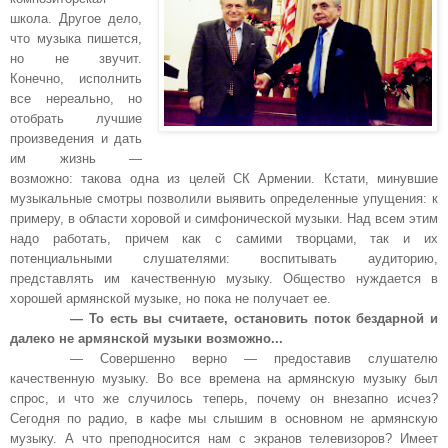
школа. Другое дело,
что музыка пишется,
но не звучит.
Конечно, исполнить
все нереально, но
отобрать лучшие
произведения и дать
им жизнь —
возможно: такова одна из целей СК Армении. Кстати, минувшие
музыкальные смотры позволили выявить определенные упущения: к
примеру, в области хоровой и симфонической музыки. Над всем этим
надо работать, причем как с самими творцами, так и их
потенциальными слушателями: воспитывать аудиторию,
представлять им качественную музыку. Общество нуждается в
хорошей армянской музыке, но пока не получает ее.
— То есть вы считаете, остановить поток бездарной и
далеко не армянской музыки возможно...
— Совершенно верно — предоставив слушателю
качественную музыку. Во все времена на армянскую музыку был
спрос, и что же случилось теперь, почему он внезапно исчез?
Сегодня по радио, в кафе мы слышим в основном не армянскую
музыку. А что преподносится нам с экранов телевизоров? Имеет