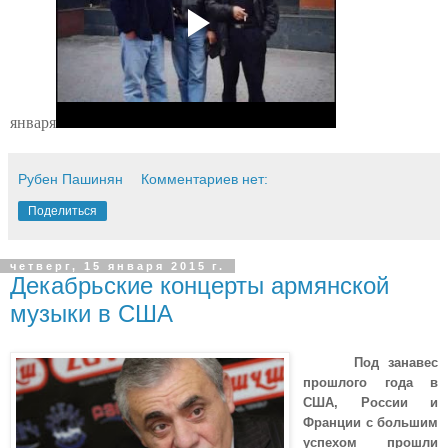
января
Рубен Пашинян
Комментариев нет:
Поделиться
четверг, 15 января 2015 г.
Декабрьские концерты армянской
музыки в США
Под занавес
прошлого года в
США, России и
Франции с большим
успехом прошли