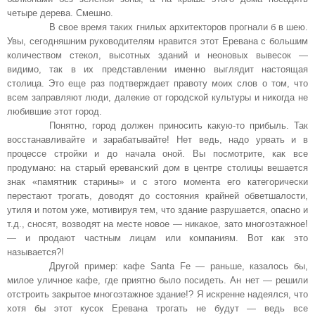
четыре дерева. Смешно.
В свое время таких гнилых архитекторов прогнали б в шею.
Увы, сегодняшним руководителям нравится этот Еревана с большим
количеством стекол, высотных зданий и неоновых вывесок —
видимо, так в их представлении именно выглядит настоящая
столица. Это еще раз подтверждает правоту моих слов о том, что
всем заправляют люди, далекие от городской культуры и никогда не
любившие этот город.
Понятно, город должен приносить какую-то прибыль. Так
восстанавливайте и зарабатывайте! Нет ведь, надо урвать и в
процессе стройки и до начала оной. Вы посмотрите, как все
продумано: на старый ереванский дом в центре столицы вешается
знак «памятник старины» и с этого момента его категорически
перестают трогать, доводят до состояния крайней обветшалости,
утиля и потом уже, мотивируя тем, что здание разрушается, опасно и
т.д., сносят, возводят на месте новое — никакое, зато многоэтажное!
— и продают частным лицам или компаниям. Вот как это
называется?!
Другой пример: кафе Santa Fe — раньше, казалось бы,
милое уличное кафе, где приятно было посидеть. Ан нет — решили
отстроить закрытое многоэтажное здание!? Я искренне надеялся, что
хотя бы этот кусок Еревана трогать не будут — ведь все