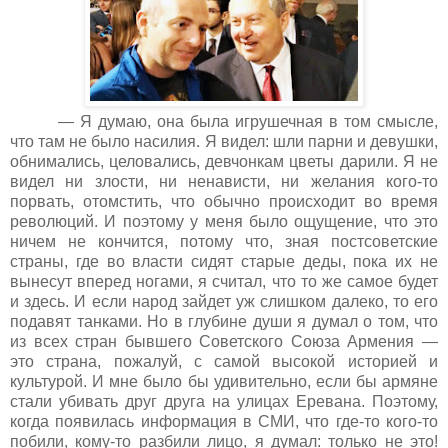
— Я думаю, она была игрушечная в том смысле,
что там не было насилия. Я видел: шли парни и девушки,
обнимались, целовались, девчонкам цветы дарили. Я не
видел ни злости, ни ненависти, ни желания кого-то
порвать, отомстить, что обычно происходит во время
революций. И поэтому у меня было ощущение, что это
ничем не кончится, потому что, зная постсоветские
страны, где во власти сидят старые деды, пока их не
вынесут вперед ногами, я считал, что то же самое будет
и здесь. И если народ зайдет уж слишком далеко, то его
подавят танками. Но в глубине души я думал о том, что
из всех стран бывшего Советского Союза Армения —
это страна, пожалуй, с самой высокой историей и
культурой. И мне было бы удивительно, если бы армяне
стали убивать друг друга на улицах Еревана. Поэтому,
когда появилась информация в СМИ, что где-то кого-то
побили, кому-то разбили лицо, я думал: только не это!