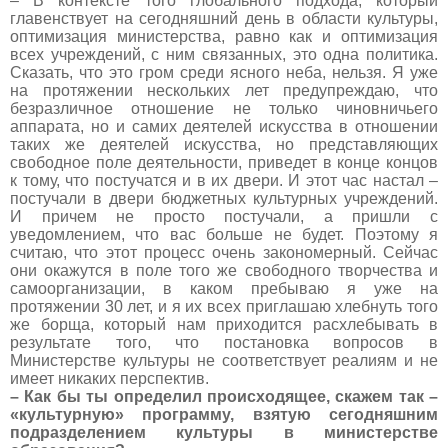
– В контексте того глобального подхода, который
главенствует на сегодняшний день в области культуры,
оптимизация министерства, равно как и оптимизация
всех учреждений, с ним связанных, это одна политика.
Сказать, что это гром среди ясного неба, нельзя. Я уже
на протяжении нескольких лет предупреждаю, что
безразличное отношение не только чиновничьего
аппарата, но и самих деятелей искусства в отношении
таких же деятелей искусства, но представляющих
свободное поле деятельности, приведет в конце концов
к тому, что постучатся и в их двери. И этот час настал –
постучали в двери бюджетных культурных учреждений.
И причем не просто постучали, а пришли с
уведомлением, что вас больше не будет. Поэтому я
считаю, что этот процесс очень закономерный. Сейчас
они окажутся в поле того же свободного творчества и
самоорганизации, в каком пребываю я уже на
протяжении 30 лет, и я их всех приглашаю хлебнуть того
же борща, который нам приходится расхлебывать в
результате того, что постановка вопросов в
Министерстве культуры не соответствует реалиям и не
имеет никаких перспектив.
– Как бы ты определил происходящее, скажем так –
«культурную» программу, взятую сегодняшним
подразделением культуры в министерстве