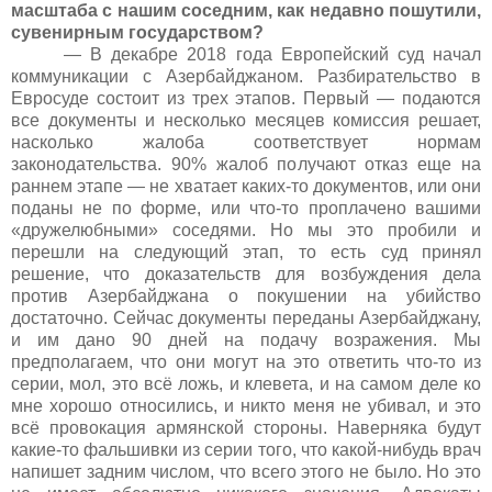
масштаба с нашим соседним, как недавно пошутили,
сувенирным государством?
— В декабре 2018 года Европейский суд начал
коммуникации с Азербайджаном. Разбирательство в
Евросуде состоит из трех этапов. Первый — подаются
все документы и несколько месяцев комиссия решает,
насколько жалоба соответствует нормам
законодательства. 90% жалоб получают отказ еще на
раннем этапе — не хватает каких-то документов, или они
поданы не по форме, или что-то проплачено вашими
«дружелюбными» соседями. Но мы это пробили и
перешли на следующий этап, то есть суд принял
решение, что доказательств для возбуждения дела
против Азербайджана о покушении на убийство
достаточно. Сейчас документы переданы Азербайджану,
и им дано 90 дней на подачу возражения. Мы
предполагаем, что они могут на это ответить что-то из
серии, мол, это всё ложь, и клевета, и на самом деле ко
мне хорошо относились, и никто меня не убивал, и это
всё провокация армянской стороны. Наверняка будут
какие-то фальшивки из серии того, что какой-нибудь врач
напишет задним числом, что всего этого не было. Но это