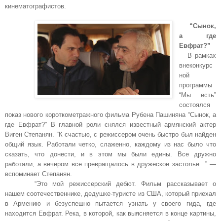
кинематографистов.
“Сынок,
а где
Евфрат?”
В рамках
внеконкурс
ной
программы
“Мы есть”
состоялся
показ нового короткометражного фильма Рубена Пашиняна “Сынок, а
где Евфрат?” В главной роли снялся известный армянский актер
Виген Степанян. “К счастью, с режиссером очень быстро был найден
общий язык. Работали четко, слаженно, каждому из нас было что
сказать, что донести, и в этом мы были едины. Все дружно
работали, а вечером все превращалось в дружеское застолье...” —
вспоминает Степанян.
“Это мой режиссерский дебют. Фильм рассказывает о
нашем соотечественнике, дедушке-туристе из США, который приехал
в Армению и безуспешно пытается узнать у своего гида, где
находится Евфрат. Река, в которой, как выясняется в конце картины,