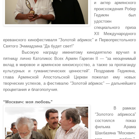
и актер армянского
происхождения Робер
Гедикян был
удостоен
специального приза
XII Международного
ереванского кинофестиваля “Золотой абрикос” и Первопрестольного
Святого Эчмиадзина “Да будет свет!”
Высокую награду именитому кинодеятелю вручил в
пятницу лично Католикос Всех Армян Гарегин II — “за неоценимый
вклад в мировое и армянское киноискусство, а также за пропаганду
культурных и гуманистических ценностей”. Поздравив Гедикяна,
глава Армянской Апостольской Церкви пожелал ему новых
творческих успехов, а фестивалю “Золотой абрикос” — дальнейшего
процветания и благополучия.
“Москвич: моя любовь”
В рамках
“Золотого абрикоса”
состоялся показ
фильма Арама
Шахбазяна “Москвич: