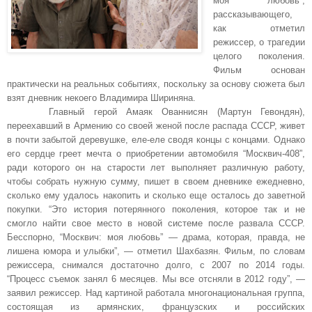
моя любовь”,
рассказывающего,
как отметил
режиссер, о трагедии
целого поколения.
Фильм основан
практически на реальных событиях, поскольку за основу сюжета был
взят дневник некоего Владимира Шириняна.
Главный герой Амаяк Ованнисян (Мартун Гевондян),
переехавший в Армению со своей женой после распада СССР, живет
в почти забытой деревушке, еле-еле сводя концы с концами. Однако
его сердце греет мечта о приобретении автомобиля “Москвич-408”,
ради которого он на старости лет выполняет различную работу,
чтобы собрать нужную сумму, пишет в своем дневнике ежедневно,
сколько ему удалось накопить и сколько еще осталось до заветной
покупки. “Это история потерянного поколения, которое так и не
смогло найти свое место в новой системе после развала СССР.
Бесспорно, “Москвич: моя любовь” — драма, которая, правда, не
лишена юмора и улыбки”, — отметил Шахбазян. Фильм, по словам
режиссера, снимался достаточно долго, с 2007 по 2014 годы.
“Процесс съемок занял 6 месяцев. Мы все отсняли в 2012 году”, —
заявил режиссер. Над картиной работала многонациональная группа,
состоящая из армянских, французских и российских