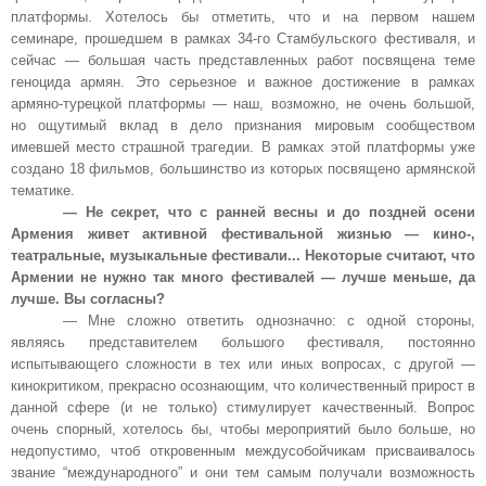
платформы. Хотелось бы отметить, что и на первом нашем
семинаре, прошедшем в рамках 34-го Стамбульского фестиваля, и
сейчас — большая часть представленных работ посвящена теме
геноцида армян. Это серьезное и важное достижение в рамках
армяно-турецкой платформы — наш, возможно, не очень большой,
но ощутимый вклад в дело признания мировым сообществом
имевшей место страшной трагедии. В рамках этой платформы уже
создано 18 фильмов, большинство из которых посвящено армянской
тематике.
— Не секрет, что с ранней весны и до поздней осени
Армения живет активной фестивальной жизнью — кино-,
театральные, музыкальные фестивали... Некоторые считают, что
Армении не нужно так много фестивалей — лучше меньше, да
лучше. Вы согласны?
— Мне сложно ответить однозначно: с одной стороны,
являясь представителем большого фестиваля, постоянно
испытывающего сложности в тех или иных вопросах, с другой —
кинокритиком, прекрасно осознающим, что количественный прирост в
данной сфере (и не только) стимулирует качественный. Вопрос
очень спорный, хотелось бы, чтобы мероприятий было больше, но
недопустимо, чтоб откровенным междусобойчикам присваивалось
звание “международного” и они тем самым получали возможность