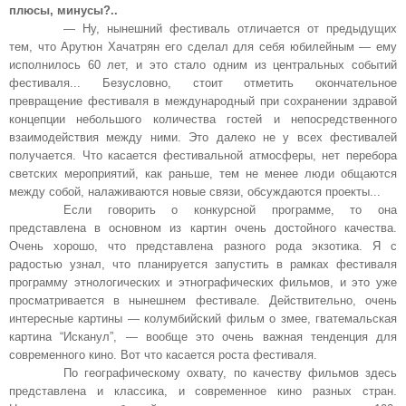
плюсы, минусы?..
— Ну, нынешний фестиваль отличается от предыдущих
тем, что Арутюн Хачатрян его сделал для себя юбилейным — ему
исполнилось 60 лет, и это стало одним из центральных событий
фестиваля... Безусловно, стоит отметить окончательное
превращение фестиваля в международный при сохранении здравой
концепции небольшого количества гостей и непосредственного
взаимодействия между ними. Это далеко не у всех фестивалей
получается. Что касается фестивальной атмосферы, нет перебора
светских мероприятий, как раньше, тем не менее люди общаются
между собой, налаживаются новые связи, обсуждаются проекты...
Если говорить о конкурсной программе, то она
представлена в основном из картин очень достойного качества.
Очень хорошо, что представлена разного рода экзотика. Я с
радостью узнал, что планируется запустить в рамках фестиваля
программу этнологических и этнографических фильмов, и это уже
просматривается в нынешнем фестивале. Действительно, очень
интересные картины — колумбийский фильм о змее, гватемальская
картина “Исканул”, — вообще это очень важная тенденция для
современного кино. Вот что касается роста фестиваля.
По географическому охвату, по качеству фильмов здесь
представлена и классика, и современное кино разных стран.