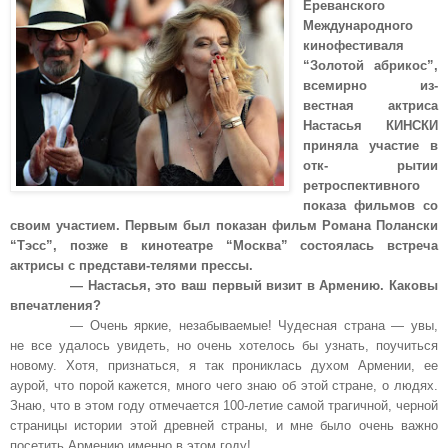
Ереванского
Международного
кинофестиваля
“Золотой абрикос”,
всемирно из-
вестная актриса
Настасья КИНСКИ
приняла участие в
отк- рытии
ретроспективного
показа фильмов со
своим участием. Первым был показан фильм Романа Полански
“Тэсс”, позже в кинотеатре “Москва” состоялась встреча
актрисы с представи-телями прессы.
— Настасья, это ваш первый визит в Армению. Каковы
впечатления?
— Очень яркие, незабываемые! Чудесная страна — увы,
не все удалось увидеть, но очень хотелось бы узнать, поучиться
новому. Хотя, признаться, я так прониклась духом Армении, ее
аурой, что порой кажется, много чего знаю об этой стране, о людях.
Знаю, что в этом году отмечается 100-летие самой трагичной, черной
страницы истории этой древней страны, и мне было очень важно
посетить Армению именно в этом году!