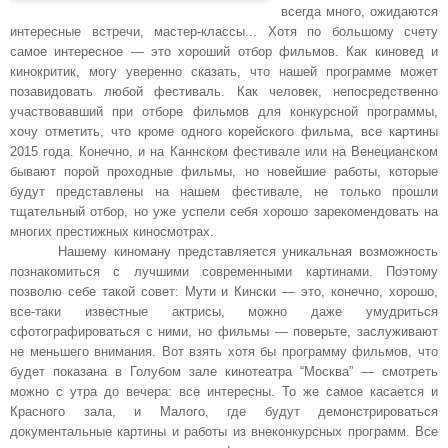
всегда много, ожидаются
интересные встречи, мастер-классы... Хотя по большому счету
самое интересное — это хороший отбор фильмов. Как киновед и
кинокритик, могу уверенно сказать, что нашей программе может
позавидовать любой фестиваль. Как человек, непосредственно
участвовавший при отборе фильмов для конкурсной программы,
хочу отметить, что кроме одного корейского фильма, все картины
2015 года. Конечно, и на Каннском фестивале или на Венецианском
бывают порой проходные фильмы, но новейшие работы, которые
будут представлены на нашем фестивале, не только прошли
тщательный отбор, но уже успели себя хорошо зарекомендовать на
многих престижных киносмотрах.
Нашему киноману представляется уникальная возможность
познакомиться с лучшими современными картинами. Поэтому
позволю себе такой совет: Мути и Кински — это, конечно, хорошо,
все-таки известные актрисы, можно даже умудриться
сфотографироваться с ними, но фильмы — поверьте, заслуживают
не меньшего внимания. Вот взять хотя бы программу фильмов, что
будет показана в Голубом зале кинотеатра “Москва” — смотреть
можно с утра до вечера: все интересны. То же самое касается и
Красного зала, и Малого, где будут демонстрироваться
документальные картины и работы из внеконкурсных программ. Все