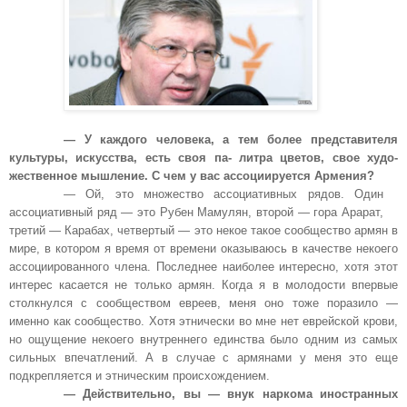
— У каждого человека, а тем более представителя
культуры, искусства, есть своя па- литра цветов, свое худо-
жественное мышление. С чем у вас ассоциируется Армения?
— Ой, это множество ассоциативных рядов. Один
ассоциативный ряд — это Рубен Мамулян, второй — гора Арарат,
третий — Карабах, четвертый — это некое такое сообщество армян в
мире, в котором я время от времени оказываюсь в качестве некоего
ассоциированного члена. Последнее наиболее интересно, хотя этот
интерес касается не только армян. Когда я в молодости впервые
столкнулся с сообществом евреев, меня оно тоже поразило —
именно как сообщество. Хотя этнически во мне нет еврейской крови,
но ощущение некоего внутреннего единства было одним из самых
сильных впечатлений. А в случае с армянами у меня это еще
подкрепляется и этническим происхождением.
— Действительно, вы — внук наркома иностранных