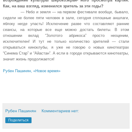
возрождение культуры широкоэкран- ного просмотра картин.
Как, на ваш взгляд, изменился зритель за эти годы?
— Небо и земля — на первом фестивале вообще, бывало,
сидели не более пяти человек в зале, сегодня сплошные аншлаги,
яблоку негде упасть! Исключение разве что составляют ранние
сеансы, на которые все еще можно достать билеты. В этом
отношении вклад “Золотого абрикоса” просто неоценим,
исключителен! И тут не только количество зрителей — стали
открываться киноклубы, я уже не говорю о новых кинотеатрах
“Синема Стар” и “Айастан”. А если в городе открываются кинотеатры,
значит жизнь продолжается!
Рубен Пашинян, «Новое время»
Рубен Пашинян
Комментариев нет:
Поделиться