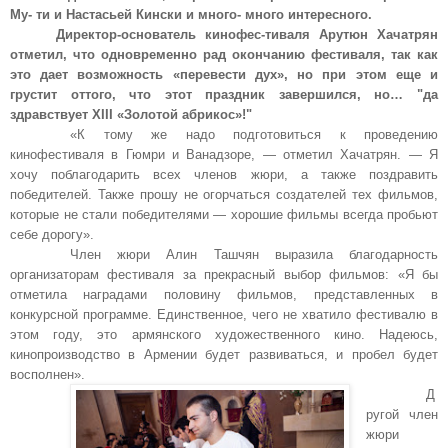
Му- ти и Настасьей Кински и много- много интересного.
Директор-основатель кинофес-тиваля Арутюн Хачатрян
отметил, что одновременно рад окончанию фестиваля, так как
это дает возможность «перевести дух», но при этом еще и
грустит оттого, что этот праздник завершился, но… "да
здравствует
XIII
«Золотой абрикос»!"
«К тому же надо подготовиться к проведению
кинофестиваля в Гюмри и Ванадзоре, — отметил Хачатрян. — Я
хочу поблагодарить всех членов жюри, а также поздравить
победителей. Также прошу не огорчаться создателей тех фильмов,
которые не стали победителями — хорошие фильмы всегда пробьют
себе дорогу».
Член жюри Алин Ташчян выразила благодарность
организаторам фестиваля за прекрасный выбор фильмов: «Я бы
отметила наградами половину фильмов, представленных в
конкурсной программе. Единственное, чего не хватило фестивалю в
этом году, это армянского художественного кино. Надеюсь,
кинопроизводство в Армении будет развиваться, и пробел будет
восполнен».
Д
ругой член
жюри