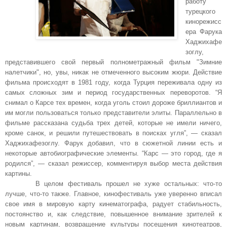
работу
турецкого
кинорежисс
ера Фарука
Хаджихафе
зоглу,
представившего свой первый полнометражный фильм "Зимние
налетчики", но, увы, никак не отмеченного высоким жюри. Действие
фильма происходят в 1981 году, когда Турция переживала одну из
самых сложных зим и период государственных переворотов. “Я
снимал о Карсе тех времен, когда уголь стоил дороже бриллиантов и
им могли пользоваться только представители элиты. Параллельно в
фильме рассказана судьба трех детей, которые не имели ничего,
кроме санок, и решили путешествовать в поисках угля”, — сказал
Хаджихафезоглу. Фарук добавил, что в сюжетной линии есть и
некоторые автобиографические элементы. “Карс — это город, где я
родился”, — сказал режиссер, комментируя выбор места действия
картины.
В целом фестиваль прошел не хуже остальных: что-то
лучше, что-то также. Главное, кинофестиваль уже уверенно вписал
свое имя в мировую карту кинематографа, радует стабильность,
постоянство и, как следствие, повышенное внимание зрителей к
новым картинам, возвращение культуры посещения кинотеатров,