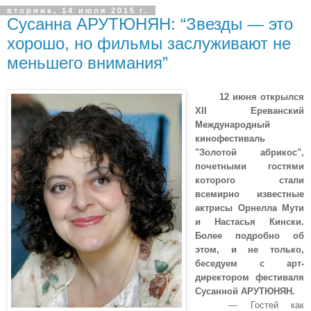
вторник, 14 июля 2015 г.
Сусанна АРУТЮНЯН: “Звезды — это
хорошо, но фильмы заслуживают не
меньшего внимания”
12 июня открылся
XII Ереванский
Международный
кинофестиваль
"Золотой абрикос",
почетными гостями
которого стали
всемирно известные
актрисы Орнелла Мути
и Настасья Кински.
Более подробно об
этом, и не только,
беседуем с арт-
директором фестиваля
Сусанной АРУТЮНЯН.
— Гостей как