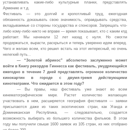
устанавливать какие-либо культурные планки, представлять
Армению и т.д.
Фестиваль — это долгий и кропотливый труд, ежегодная
обязанность доказывать свою значимость, оправдывать средства,
вкладываемые со стороны государства и спонсоров. Запрещать что-
либо кому-либо никто не вправе — время показывает, кто с каким кпд
работает. Мы начинали 12 лет назад с нуля. Но смогли
продержаться, вырасти, раскрыться и теперь уверенно идем вперед.
Чего и желаю всем, кто решил встать на этот интересный, но очень
нелегкий путь...
— “Золотой абрикос” абсолютно заслуженно может
войти в Книгу рекордов Гиннесса как фестиваль, умудряющийся
ежегодно в течение 7 дней представлять огромное количество
кинокартин в городе с двумя-тремя действующими
кинотеатрами. Что ожидается в этом году?
— Вы правы, наш фестиваль уже знают во всем
кинематографическом мире. Растет количество желающих
участвовать в нем, расширяется география фестиваля — заявки
присылаются даже из таких экзотических стран, как Уганда и
Доминиканская Республика, — следовательно, создается
возможность выбирать из большего количества фильмов. В этом
году мы получили свыше 1600 заявок из 105 стран, из них отобрано
не более 200.