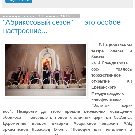
понедельник, 13 июля 2015 г.
“Абрикосовый сезон” — это особое
настроение...
В Национальном
театре оперы и
балета
им.А.Спендиарова
сос- тоялось
торжественное
открытие XII
Ереванского
Международного
кинофестиваля
“Золотой абри-
кос”. Незадолго до этого прошла церемония освящения
абрикоса — впервые в новой столичной церк- ви Св.Анны.
Церемонию провел викарий Араратской епархии ААЦ
архиепископ Навасард Кчоян. “Поводом для появления в