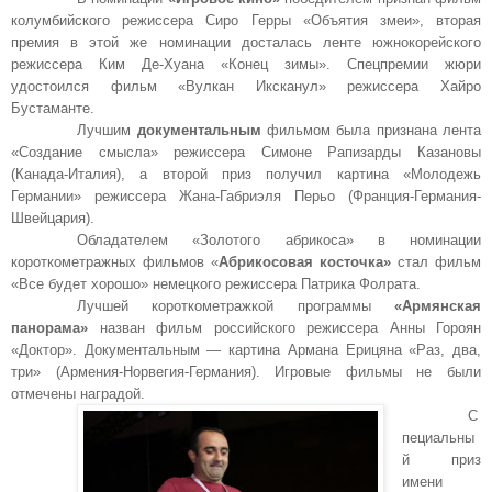
колумбийского режиссера Сиро Герры «Объятия змеи», вторая
премия в этой же номинации досталась ленте южнокорейского
режиссера Ким Де-Хуана «Конец зимы». Спецпремии жюри
удостоился фильм «Вулкан Иксканул» режиссера Хайро
Бустаманте.
Лучшим
документальным
фильмом была признана лента
«Создание смысла» режиссера Симоне Рапизарды Казановы
(Канада-Италия), а второй приз получил картина «Молодежь
Германии» режиссера Жана-Габриэля Перьо (Франция-Германия-
Швейцария).
Обладателем «Золотого абрикоса» в номинации
короткометражных фильмов «
Абрикосовая косточка»
стал фильм
«Все будет хорошо» немецкого режиссера Патрика Фолрата.
Лучшей короткометражкой программы
«Армянская
панорама»
назван фильм российского режиссера Анны Гороян
«Доктор». Документальным — картина Армана Ерицяна «Раз, два,
три» (Армения-Норвегия-Германия). Игровые фильмы не были
отмечены наградой.
С
пециальны
й приз
имени