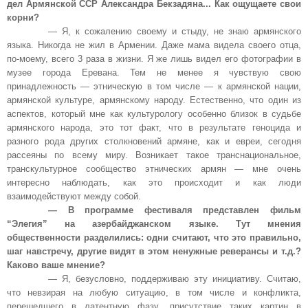
дел Армянской ССР Александра Бекзадяна... Как ощущаете свои
корни?
— Я, к сожалению своему и стыду, не знаю армянского
языка. Никогда не жил в Армении. Даже мама видела своего отца,
по-моему, всего 3 раза в жизни. Я же лишь видел его фотографии в
музее города Еревана. Тем не менее я чувствую свою
принадлежность — этническую в том числе — к армянской нации,
армянской культуре, армянскому народу. Естественно, что один из
аспектов, который мне как культурологу особенно близок в судьбе
армянского народа, это тот факт, что в результате геноцида и
разного рода других столкновений армяне, как и евреи, сегодня
рассеяны по всему миру. Возникает такое транснациональное,
транскультурное сообщество этнических армян — мне очень
интересно наблюдать, как это происходит и как люди
взаимодействуют между собой.
— В программе фестиваля представлен фильм
“Элегия” на азербайджанском языке. Тут мнения
общественности разделились: одни считают, что это правильно,
шаг навстречу, другие видят в этом ненужные реверансы и т.д.?
Каково ваше мнение?
— Я, безусловно, поддерживаю эту инициативу. Считаю,
что невзирая на любую ситуацию, в том числе и конфликта,
перешедшего в латентную фазу, присутствие таких картин в