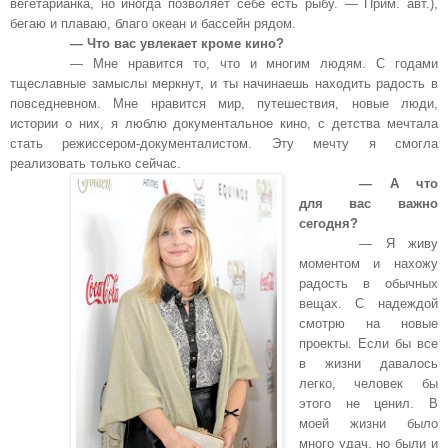
вегетарианка, но иногда позволяет себе есть рыбу. — Прим. авт.),
бегаю и плаваю, благо океан и бассейн рядом.
— Что вас увлекает кроме кино?
— Мне нравится то, что и многим людям. С годами
тщеславные замыслы меркнут, и ты начинаешь находить радость в
повседневном. Мне нравится мир, путешествия, новые люди,
истории о них, я люблю документальное кино, с детства мечтала
стать режиссером-документалистом. Эту мечту я смогла
реализовать только сейчас.
— А что
для вас важно
сегодня?
— Я живу
моментом и нахожу
радость в обычных
вещах. С надеждой
смотрю на новые
проекты. Если бы все
в жизни давалось
легко, человек бы
этого не ценил. В
моей жизни было
много удач, но были и