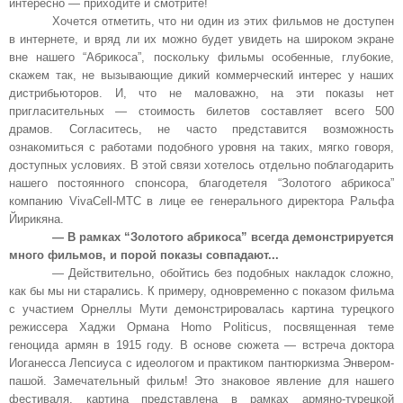
интересно — приходите и смотрите!
Хочется отметить, что ни один из этих фильмов не доступен
в интернете, и вряд ли их можно будет увидеть на широком экране
вне нашего “Абрикоса”, поскольку фильмы особенные, глубокие,
скажем так, не вызывающие дикий коммерческий интерес у наших
дистрибьюторов. И, что не маловажно, на эти показы нет
пригласительных — стоимость билетов составляет всего 500
драмов. Согласитесь, не часто представится возможность
ознакомиться с работами подобного уровня на таких, мягко говоря,
доступных условиях. В этой связи хотелось отдельно поблагодарить
нашего постоянного спонсора, благодетеля “Золотого абрикоса”
компанию VivaCell-МТС в лице ее генерального директора Ральфа
Йирикяна.
— В рамках “Золотого абрикоса” всегда демонстрируется
много фильмов, и порой показы совпадают...
— Действительно, обойтись без подобных накладок сложно,
как бы мы ни старались. К примеру, одновременно с показом фильма
с участием Орнеллы Мути демонстрировалась картина турецкого
режиссера Хаджи Ормана Homo Politicus, посвященная теме
геноцида армян в 1915 году. В основе сюжета — встреча доктора
Иоганесса Лепсиуса с идеологом и практиком пантюркизма Энвером-
пашой. Замечательный фильм! Это знаковое явление для нашего
фестиваля, картина представлена в рамках армяно-турецкой