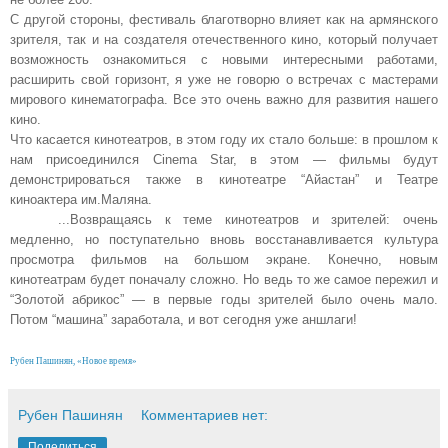
С другой стороны, фестиваль благотворно влияет как на армянского
зрителя, так и на создателя отечественного кино, который получает
возможность ознакомиться с новыми интересными работами,
расширить свой горизонт, я уже не говорю о встречах с мастерами
мирового кинематографа. Все это очень важно для развития нашего
кино.
Что касается кинотеатров, в этом году их стало больше: в прошлом к
нам присоединился Cinema Star, в этом — фильмы будут
демонстрироваться также в кинотеатре “Айастан” и Театре
киноактера им.Маляна.
...Возвращаясь к теме кинотеатров и зрителей: очень
медленно, но поступательно вновь восстанавливается культура
просмотра фильмов на большом экране. Конечно, новым
кинотеатрам будет поначалу сложно. Но ведь то же самое пережил и
“Золотой абрикос” — в первые годы зрителей было очень мало.
Потом “машина” заработала, и вот сегодня уже аншлаги!
Рубен Пашинян, «Новое время»
Рубен Пашинян
Комментариев нет:
Поделиться