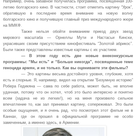
Например, очень забавной получилась программа, посвященная 100-
летию болгарского кино. В частности, стоит отметить картину “Урок”,
обратившую в последнее время внимание на новую волну
болгарского кино и получившую главный приз международного жюри
на ММКФ.
Также нельзя обойти вниманием приезд двух звезд
мирового масштаба — Орнеллы Мути и Настасьи Кински,
украсивших своим присутствием кинофестиваль “Золотой абрикос”.
Были также представлены известные картины с их участием.
— В этом году есть две новые внеконкурсные
программы: “Мы есть” и “Больше никогда”, посвященные теме
геноцида армян, и не только. Как вы оцениваете эти фильмы?
— Это картины весьма достойного уровня, глубокие, хотя
есть и спорные. Я, например, видел на открытии “Безумную историю”
Робера Гедикяна — сама по себе работа, может быть, не вполне
удачная, потому что он хотел, чтоб это было интересно и понятно
всем (задача не из легких!), но на меня произвело сильное
впечатление то, как зал принимал картину, сопереживал. Это были
особые ощущения, и я очень рад, что посмотрел этот фильм не в
Каннах, где он прошел в официальной программе не особо
замеченным, а именно здесь, в Армении.