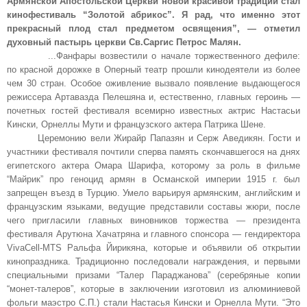
Армянской Апостольской Церкви новой красивой традиции стал
кинофестиваль “Золотой абрикос”. Я рад, что именно этот
прекрасный плод стал предметом освящения”, — отметил
духовный пастырь церкви Св.Саргис Петрос Малян.
...Фанфары возвестили о начале торжественного дефиле:
по красной дорожке в Оперный театр прошли кинодеятели из более
чем 30 стран. Особое оживление вызвало появление выдающегося
режиссера Артавазда Пелешяна и, естественно, главных героинь —
почетных гостей фестиваля всемирно известных актрис Настасьи
Кински, Орнеллы Мути и французского актера Патрика Шене.
Церемонию вели Жирайр Папазян и Серж Аведикян. Гости и
участники фестиваля почтили сперва память скончавшегося на днях
египетского актера Омара Шарифа, которому за роль в фильме
“Майрик” про геноцид армян в Османской империи 1915 г. был
запрещен въезд в Турцию. Умело варьируя армянским, английским и
французским языками, ведущие представили составы жюри, после
чего пригласили главных виновников торжества — президента
фестиваля Арутюна Хачатряна и главного спонсора — гендиректора
VivaCell-MTS Ральфа Йирикяна, которые и объявили об открытии
кинопраздника. Традиционно последовали награждения, и первыми
специальными призами “Талер Параджанова” (серебряные копии
“монет-талеров”, которые в заключении изготовил из алюминиевой
фольги маэстро С.П.) стали Настасья Кински и Орнелла Мути. “Это