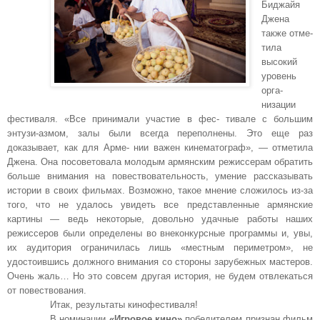
Биджайя
Джена
также отме-
тила
высокий
уровень
орга-
низации
фестиваля. «Все принимали участие в фес- тивале с большим
энтузи-азмом, залы были всегда переполнены. Это еще раз
доказывает, как для Арме- нии важен кинематограф», — отметила
Джена. Она посоветовала молодым армянским режиссерам обратить
больше внимания на повествовательность, умение рассказывать
истории в своих фильмах. Возможно, такое мнение сложилось из-за
того, что не удалось увидеть все представленные армянские
картины — ведь некоторые, довольно удачные работы наших
режиссеров были определены во внеконкурсные программы и, увы,
их аудитория ограничилась лишь «местным периметром», не
удостоившись должного внимания со стороны зарубежных мастеров.
Очень жаль… Но это совсем другая история, не будем отвлекаться
от повествования.
Итак, результаты кинофестиваля!
В номинации
«Игровое кино»
победителем признан фильм