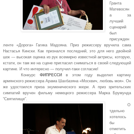
Гранта
Матевосян
а за
лучший
сценарий
был
присужден
ленте «Дорога» Гагика Мадояна. Приз режиссеру вручила сама
Настасья Кински. Как признался последний, это для него двойной
шок — высокая оценка из рук всемирно известной актрисы, которую,
кстати, он там же на сцене пригласил сниматься в своей следующей
картине. И что интересно — получил-таки согласие!
Конкурс
ФИПРЕССИ
в этом году выделил картину
армянского режиссера Арама Шахбазяна «Москвич, любовь моя». Он
же удостоился приза экуменического жюри. А приз зрительских
симпатий вручен фильму немецкого режиссера Марка Брумунда
“Святилище”.
О
тдельно
хотелось
бы
отметить