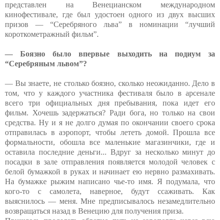
представлен на Венецианском международном
кинофестивале, где был удостоен одного из двух высших
призов — “Серебряного льва” в номинации “лучший
короткометражный фильм”.
— Боязно было впервые выходить на подиум за
“Серебряным львом”?
— Вы знаете, не столько боязно, сколько неожиданно. Дело в
том, что у каждого участника фестиваля было в арсенале
всего три официальных дня пребывания, пока идет его
фильм. Хочешь задержаться? Ради бога, но только на свои
средства. Ну и я не долго думая по окончании своего срока
отправилась в аэропорт, чтобы лететь домой. Прошла все
формальности, обошла все маленькие магазинчики, где и
оставила последние деньги... Вдруг за несколько минут до
посадки в зале отправления появляется молодой человек с
белой бумажкой в руках и начинает ею нервно размахивать.
На бумажке рыжим написано чье-то имя. Я подумала, что
кого-то с самолета, наверное, будут ссаживать. Как
выяснилось — меня. Мне предписывалось незамедлительно
возвращаться назад в Венецию для получения приза.