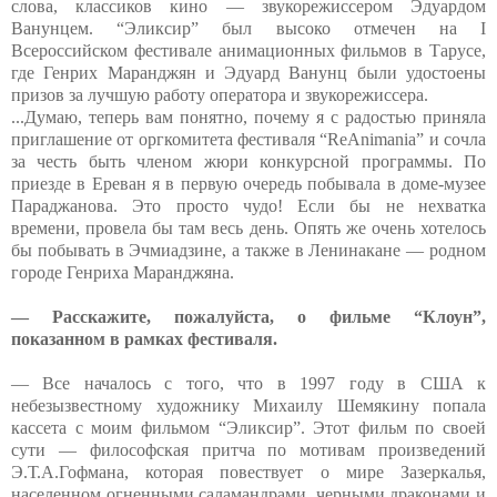
слова, классиков кино — звукорежиссером Эдуардом
Ванунцем. “Эликсир” был высоко отмечен на I
Всероссийском фестивале анимационных фильмов в Тарусе,
где Генрих Маранджян и Эдуард Ванунц были удостоены
призов за лучшую работу оператора и звукорежиссера.
...Думаю, теперь вам понятно, почему я с радостью приняла
приглашение от оргкомитета фестиваля “ReAnimania” и сочла
за честь быть членом жюри конкурсной программы. По
приезде в Ереван я в первую очередь побывала в доме-музее
Параджанова. Это просто чудо! Если бы не нехватка
времени, провела бы там весь день. Опять же очень хотелось
бы побывать в Эчмиадзине, а также в Ленинакане — родном
городе Генриха Маранджяна.
— Расскажите, пожалуйста, о фильме “Клоун”,
показанном в рамках фестиваля.
— Все началось с того, что в 1997 году в США к
небезызвестному художнику Михаилу Шемякину попала
кассета с моим фильмом “Эликсир”. Этот фильм по своей
сути — философская притча по мотивам произведений
Э.Т.А.Гофмана, которая повествует о мире Зазеркалья,
населенном огненными саламандрами, черными драконами и