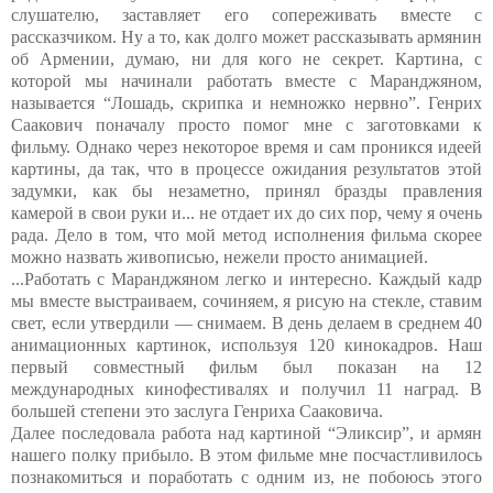
слушателю, заставляет его сопереживать вместе с
рассказчиком. Ну а то, как долго может рассказывать армянин
об Армении, думаю, ни для кого не секрет. Картина, с
которой мы начинали работать вместе с Маранджяном,
называется “Лошадь, скрипка и немножко нервно”. Генрих
Саакович поначалу просто помог мне с заготовками к
фильму. Однако через некоторое время и сам проникся идеей
картины, да так, что в процессе ожидания результатов этой
задумки, как бы незаметно, принял бразды правления
камерой в свои руки и... не отдает их до сих пор, чему я очень
рада. Дело в том, что мой метод исполнения фильма скорее
можно назвать живописью, нежели просто анимацией.
...Работать с Маранджяном легко и интересно. Каждый кадр
мы вместе выстраиваем, сочиняем, я рисую на стекле, ставим
свет, если утвердили — снимаем. В день делаем в среднем 40
анимационных картинок, используя 120 кинокадров. Наш
первый совместный фильм был показан на 12
международных кинофестивалях и получил 11 наград. В
большей степени это заслуга Генриха Сааковича.
Далее последовала работа над картиной “Эликсир”, и армян
нашего полку прибыло. В этом фильме мне посчастливилось
познакомиться и поработать с одним из, не побоюсь этого