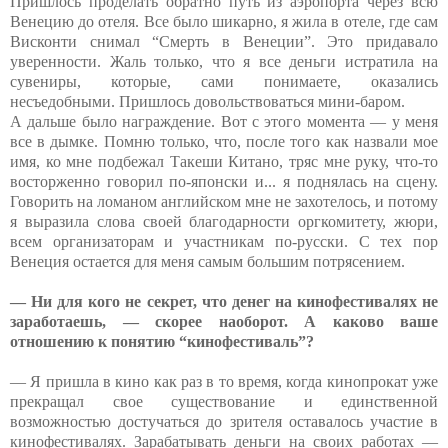
Пришлось проделать обратно путь из аэропорта через всю
Венецию до отеля. Все было шикарно, я жила в отеле, где сам
Висконти снимал “Смерть в Венеции”. Это придавало
уверенности. Жаль только, что я все деньги истратила на
сувениры, которые, сами понимаете, оказались
несъедобными. Пришлось довольствоваться мини-баром.
А дальше было награждение. Вот с этого момента — у меня
все в дымке. Помню только, что, после того как назвали мое
имя, ко мне подбежал Такеши Китано, тряс мне руку, что-то
восторженно говорил по-японски и... я поднялась на сцену.
Говорить на ломаном английском мне не захотелось, и потому
я выразила слова своей благодарности оргкомитету, жюри,
всем организаторам и участникам по-русски. С тех пор
Венеция остается для меня самым большим потрясением.
— Ни для кого не секрет, что денег на кинофестивалях не
заработаешь, — скорее наоборот. А каково ваше
отношению к понятию “кинофестиваль”?
— Я пришла в кино как раз в то время, когда кинопрокат уже
прекращал свое существование и единственной
возможностью достучаться до зрителя оставалось участие в
кинофестивалях. Зарабатывать деньги на своих работах —