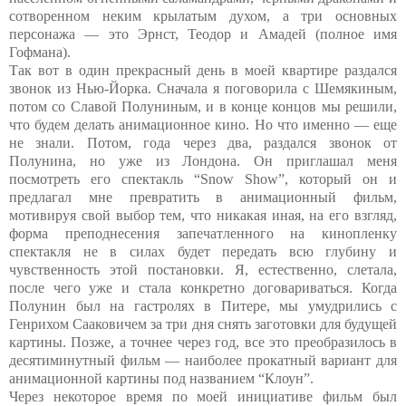
сотворенном неким крылатым духом, а три основных
персонажа — это Эрнст, Теодор и Амадей (полное имя
Гофмана).
Так вот в один прекрасный день в моей квартире раздался
звонок из Нью-Йорка. Сначала я поговорила с Шемякиным,
потом со Славой Полуниным, и в конце концов мы решили,
что будем делать анимационное кино. Но что именно — еще
не знали. Потом, года через два, раздался звонок от
Полунина, но уже из Лондона. Он приглашал меня
посмотреть его спектакль “Snow Show”, который он и
предлагал мне превратить в анимационный фильм,
мотивируя свой выбор тем, что никакая иная, на его взгляд,
форма преподнесения запечатленного на кинопленку
спектакля не в силах будет передать всю глубину и
чувственность этой постановки. Я, естественно, слетала,
после чего уже и стала конкретно договариваться. Когда
Полунин был на гастролях в Питере, мы умудрились с
Генрихом Сааковичем за три дня снять заготовки для будущей
картины. Позже, а точнее через год, все это преобразилось в
десятиминутный фильм — наиболее прокатный вариант для
анимационной картины под названием “Клоун”.
Через некоторое время по моей инициативе фильм был