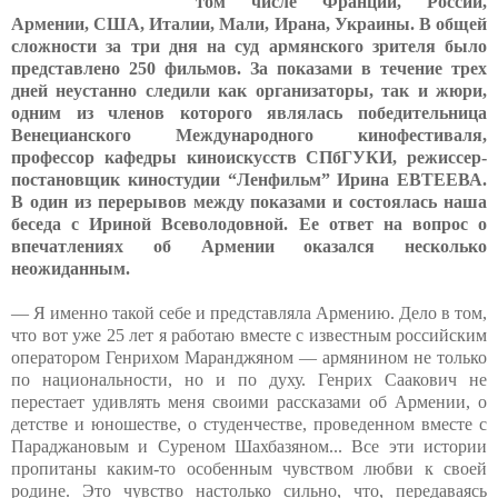
том числе Франции, России,
Армении, США, Италии, Мали, Ирана, Украины. В общей
сложности за три дня на суд армянского зрителя было
представлено 250 фильмов. За показами в течение трех
дней неустанно следили как организаторы, так и жюри,
одним из членов которого являлась победительница
Венецианского Международного кинофестиваля,
профессор кафедры киноискусств СПбГУКИ, режиссер-
постановщик киностудии “Ленфильм” Ирина ЕВТЕЕВА.
В один из перерывов между показами и состоялась наша
беседа с Ириной Всеволодовной. Ее ответ на вопрос о
впечатлениях об Армении оказался несколько
неожиданным.
— Я именно такой себе и представляла Армению. Дело в том,
что вот уже 25 лет я работаю вместе с известным российским
оператором Генрихом Маранджяном — армянином не только
по национальности, но и по духу. Генрих Саакович не
перестает удивлять меня своими рассказами об Армении, о
детстве и юношестве, о студенчестве, проведенном вместе с
Параджановым и Суреном Шахбазяном... Все эти истории
пропитаны каким-то особенным чувством любви к своей
родине. Это чувство настолько сильно, что, передаваясь