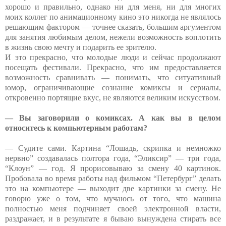
хорошо и правильно, однако ни для меня, ни для многих
моих коллег по анимационному кино это никогда не являлось
решающим фактором — точнее сказать, большим аргументом
для занятия любимым делом, нежели возможность воплотить
в жизнь свою мечту и подарить ее зрителю.
И это прекрасно, что молодые люди и сейчас продолжают
посещать фестивали. Прекрасно, что им предоставляется
возможность сравнивать — понимать, что ситуативный
юмор, ограничивающие сознание комиксы и сериалы,
откровенно портящие вкус, не являются великим искусством.
— Вы заговорили о комиксах. А как вы в целом
относитесь к компьютерным работам?
— Судите сами. Картина “Лошадь, скрипка и немножко
нервно” создавалась полтора года, “Эликсир” — три года,
“Клоун” — год. Я прорисовываю за смену 40 картинок.
Пробовала во время работы над фильмом “Петербург” делать
это на компьютере — выходит две картинки за смену. Не
говорю уже о том, что мучаюсь от того, что машина
полностью меня подчиняет своей электронной власти,
раздражает, и в результате я бываю вынуждена стирать все