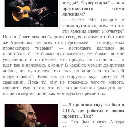
звезды”, “суперстары” — как
противостоять этими
явлениям?
— Зачем? Мы говорим о
сиюминутном спросе... Но что
эти явления значат в культуре?
Но они более чем необходимы сегодня, потому что без того
же Арменчика, без всех этих персонажей — своеобразных
провокаторов “нарыва” — настоящего коллапса не
произойдет. И чем больше их появляется, тем больше во мне
уверенности и оптимизма, что процесс не остановился, а
идет, как и положено, к концу. В какой-то момент до зрителя
дойдет, почему это слушать нельзя, но он должен это “кожей
почувствовать”. Ведь как формируется вкус зрителя? В
сравнении. Пока ты ему не покажешь чего-то живого,
говорить ему о том, что он на протяжении двадцати лет
питается мертвечиной, как минимум беспредметно...
— В прошлом году ты был в
США, где работал в новом
проекте... Так?
— Это был проект Артура