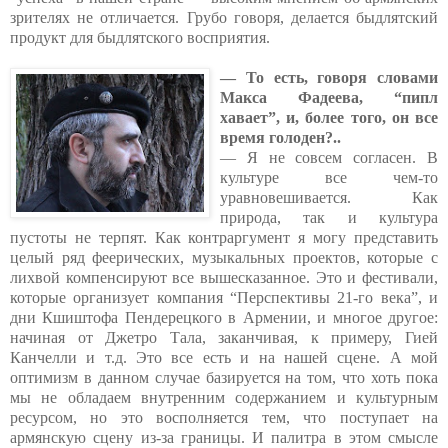
зрителях не отличается. Грубо говоря, делается быдлятский
продукт для быдлятского восприятия.
— То есть, говоря словами
Макса Фадеева, “пипл
хавает”, и, более того, он все
время голоден?..
— Я не совсем согласен. В
культуре все чем-то
уравновешивается. Как
природа, так и культура
пустоты не терпят. Как контраргумент я могу представить
целый ряд феерических, музыкальных проектов, которые с
лихвой компенсируют все вышесказанное. Это и фестивали,
которые организует компания “Перспективы 21-го века”, и
дни Кшиштофа Пендерецкого в Армении, и многое другое:
начиная от Джетро Тала, заканчивая, к примеру, Гией
Канчелли и т.д. Это все есть и на нашей сцене. А мой
оптимизм в данном случае базируется на том, что хоть пока
мы не обладаем внутренним содержанием и культурным
ресурсом, но это восполняется тем, что поступает на
армянскую сцену из-за границы. И палитра в этом смысле