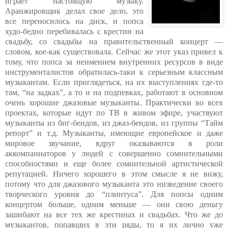
играет настоящую музыку.
Аранжировщик делал свое дело, это
все переносилось на диск, и попса
худо-бедно перебивалась с крестин на
свадьбу, со свадьбы на правительственный концерт —
словом, кое-как существовала. Сейчас же этот указ привел к
тому, что попса за неимением внутренних ресурсов в виде
инструменталистов обратилась-таки к серьезным классным
музыкантам. Если приглядеться, на их выступлениях где-то
там, “на задках”, а то и на подпевках, работают в основном
очень хорошие джазовые музыканты. Практически во всех
проектах, которые идут по ТВ в живом эфире, участвуют
музыканты из биг-бендов, из джаз-бендов, из группы “Тайм
репорт” и т.д. Музыканты, имеющие европейское и даже
мировое звучание, вдруг оказываются в роли
аккомпаниаторов у людей с совершенно сомнительными
способностями и еще более сомнительной артистической
репутацией. Ничего хорошего в этом смысле я не вижу,
потому что для джазового музыканта это низведение своего
творческого уровня до “плинтуса”. Для попсы одним
концертом больше, одним меньше — они свою деньгу
зашибают на все тех же крестинах и свадьбах. Что же до
музыкантов, попавших в эти ряды, то я их лично уже