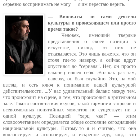
серьезно воспринимать не могу — я им перестаю верить.
— Виноваты ли сами деятели
культуры в происходящем или просто
время такое?
— Человек, имеющий твердые
представления о своей позиции в
искусстве, никогда от них не
отказывается. Это лишь кажется, что он
стоял где-то наверху, а сейчас вдруг
опустился до “сериала”. Нет, он просто
наконец нашел себя! Это как раз там,
наверху, он был случайно. Это, на мой
взгляд, и есть ключ к пониманию нашей культурной
действительности. ...У нас удивительный баланс между тем,
что происходит на сцене, и тем, что происходит в зрительном
зале. Такого соответствия вкусов, такой гармонии запросов и
всевозможных понятийных моментов не существует ни в
одной культуре. Позицией “харц чка!” — этим
словосочетанием определяется общее состояние сегодняшней
национальной культуры. Потому-то я и считаю, что она
коллапсирует и агонизирует, и искренне жду, когда это