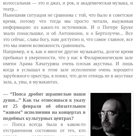
колоссальная — это и джаз, и рок, и академическая музыка, и
театр...
Нынешняя ситуация не сравнима с той, что было в советское
время, потому что тогда мы просто читали, выуживая
информацию из каких-то источников. И о Питере Бруке
знали понаслышке, и об Антониони, и о Бертолуччи... Все
это сейчас, слава богу, нам доступно и, что самое главное, все
это мы имеем возможность сравнивать.
Например, и я, как и многие другие музыканты, долгое время
пребывал в уверенности, что у нас в Филармоническом зале
имени Арама Хачатуряна очень плохая акустика. И лишь
когда я услышал в этом зале исполнение очень хорошего
зарубежного оркестра, я понял, что дело отнюдь не в акустике
зала, а, увы, в музыкантах.
— “Попса дробит шрапнелью наши
души...” Как ты относишься к указу
от 25 февраля об обязательном
“живом” исполнении на концертах в
подобных культурных центрах?
— Попса всегда была в каком-то
отстраненном состоянии от тех, кто