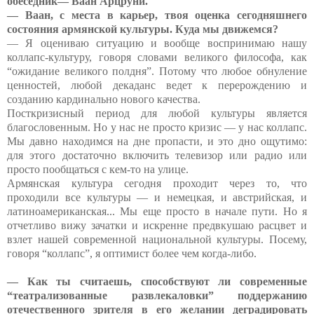
обеседник— Ваан Арцруни.
— Ваан, с места в карьер, твоя оценка сегодняшнего
состояния армянской культуры. Куда мы движемся?
— Я оцениваю ситуацию и вообще воспринимаю нашу
коллапс-культуру, говоря словами великого философа, как
“ожидание великого полдня”. Потому что любое обнуление
ценностей, любой декаданс ведет к перерождению и
созданию кардинально нового качества.
Посткризисный период для любой культуры является
благословенным. Но у нас не просто кризис — у нас коллапс.
Мы давно находимся на дне пропасти, и это дно ощутимо:
для этого достаточно включить телевизор или радио или
просто пообщаться с кем-то на улице.
Армянская культура сегодня проходит через то, что
проходили все культуры — и немецкая, и австрийская, и
латиноамериканская... Мы еще просто в начале пути. Но я
отчетливо вижу зачатки и искренне предвкушаю расцвет и
взлет нашей современной национальной культуры. Посему,
говоря “коллапс”, я оптимист более чем когда-либо.
— Как ты считаешь, способствуют ли современные
“театрали
зо
ванные развлекаловки” поддержанию
отечественного зрителя в его желании деградировать