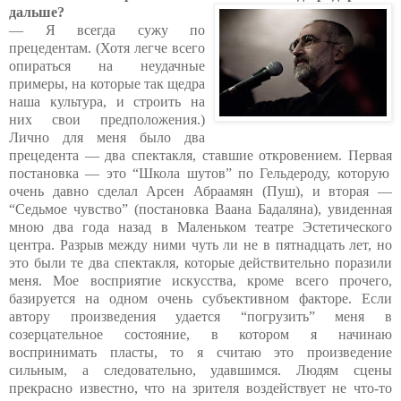
дальше?
— Я всегда сужу по
прецедентам. (Хотя легче всего
опираться н
а
неудачные
примеры, на которые так щедра
наша культура, и строить на
них свои предположения.)
Лично для меня было два
прецедента — два спектакля, ставшие откровением. Первая
постановка — это “Школа шутов” по Гельдероду, которую
очень давно сделал Арсен Абраамян (Пуш), и вторая —
“Седьмое чувство” (постановка Ваана Бадаляна), увиденная
мною два года назад в Маленьком театре Эстетического
центра. Разрыв между ними чуть ли не в пятнадцать лет, но
это были те два спектакля, которые действительно поразили
меня. Мое восприятие искусства, кроме всего прочего,
базируется на одном очень субъективном факторе. Если
автору произведения удается “погрузить” меня в
созерцательное состояние, в котором я начинаю
воспринимать пласты, то я считаю это произведение
сильным, а следовательно, удавшимся. Людям сцены
прекрасно известно, что на зрителя воздействует не что-то