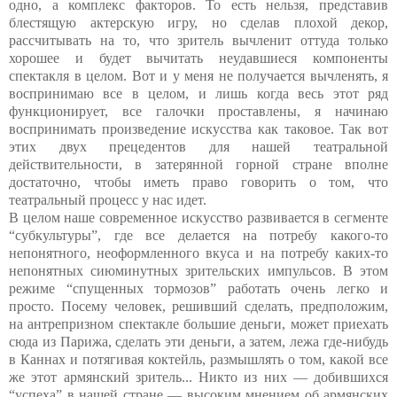
одно, а комплекс факторов. То есть нельзя, представив
блестящую актерскую игру, но сделав плохой декор,
рассчитывать на то, что зритель вычленит оттуда только
хорошее и будет вычитать неудавшиеся компоненты
спектакля в целом. Вот и у меня не получается вычленять, я
воспринимаю все в целом, и лишь когда весь этот ряд
функционирует, все галочки проставлены, я начинаю
воспринимать произведение искусства как таковое. Так вот
этих двух прецедентов для нашей театральной
действительности, в затерянной горной стране вполне
достаточно, чтобы иметь право говорить о том, что
театральный процесс у нас идет.
В целом наше современное искусство развивается в сегменте
“субкультуры”, где все делается на потребу какого-то
непонятного, неоформленного вкуса и на потребу каких-то
непонятных сиюминутных зрительских импульсов. В этом
режиме “спущенных тормозов” работать очень легко и
просто. Посему человек, решивший сделать, предположим,
на антрепризном спектакле большие деньги, может приехать
сюда из Парижа, сделать эти деньги, а затем, лежа где-нибудь
в Каннах и потягивая коктейль, размышлять о том, какой все
же этот армянский зритель... Никто из них — добившихся
“успеха” в нашей стране — высоким мнением об армянских