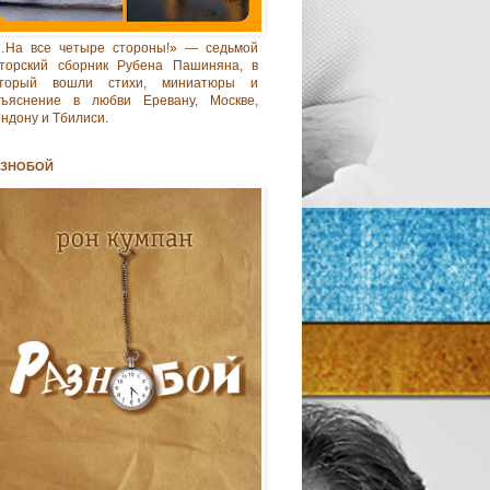
…На все четыре стороны!» — седьмой
торский сборник Рубена Пашиняна, в
оторый вошли стихи, миниатюры и
бъяснение в любви Еревану, Москве,
ндону и Тбилиси.
АЗНОБОЙ