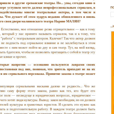
ришли и другие ереванские театры. Но... увы, сегодня кино в
мере уступило место далеко непрофессиональным сериалам, в
П
задействованы многие театральные актеры, в том числе и
ы. Что думает об этом худрук недавно обновленного и вновь
го свои двери маляновского театра Нарине МАЛЯН?
..
Естественно, мое отношение резко отрицательное — как к тому
, который у нас принято называть сериалом, так и к тому, что
а "работа" с театральным актером. Калечит! Так что актер должен
ы не подпасть под сериальное влияние и не захлебнуться в этом
месте с ним может пойти ко дну и сам театр. Тут, на мой взгляд,
ыть бдителен, чтобы не позволить притащить с собой в театр эту
ые клише и прочее.
оторые напротив — осознанно пользуются лаврами своих
постановки под них, понимая, что зритель приходит не на их
я им сериального персонажа. Принятие закона о театре может
пуляция сериальными масками далеко не редкость... Что же
вляю саму форму этого закона, равно как тех, кто будет его
рное поле — несведуще в юридических вопросах, юридическое —
 чего хотят люди культуры. Вывод: закон необходим, но он должен
ятелей культуры и грамотных юристов. И сделать это нужно как
лать и подготовительную работу. В каждом театре должен быть
й закон, которому весь коллектив театра будет безоговорочно