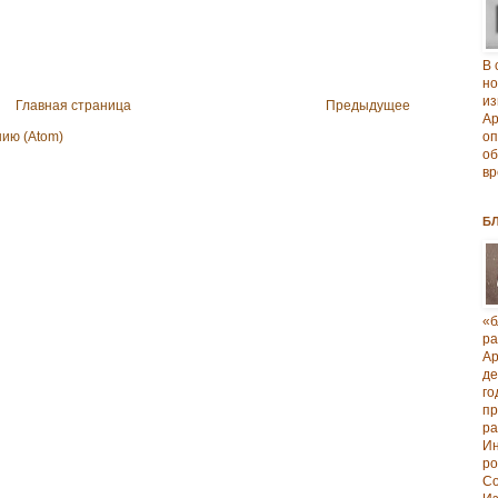
В 
но
из
Главная страница
Предыдущее
А
ию (Atom)
о
об
вр
Б
«б
р
А
д
го
п
р
И
ро
Со