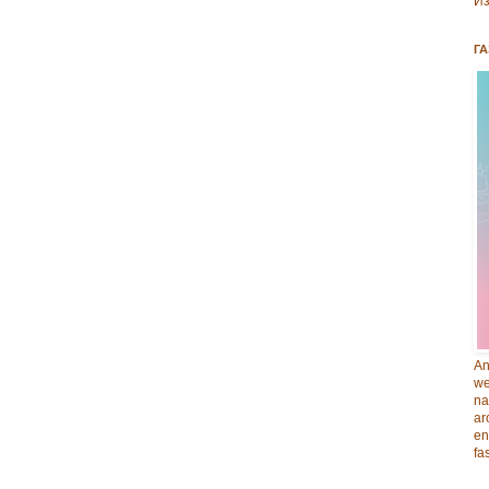
Из
ГА
An
we
na
ar
en
fa