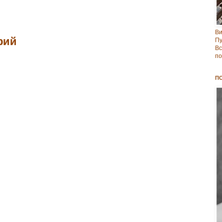
В
рий
Пу
Вс
по
П