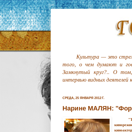
Культура — это стрем
того, о чем думают и гов
Замкнутый круг?.. О том
интервью видных деятелей 
СРЕДА, 25 ЯНВАРЯ 2012 Г.
Нарине МАЛЯН: "Форм
"
кинорежи
киноакте