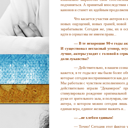
подчиняться. А принятый впоследствии 
канонов и станет их идейным продолжен
Что касается участия актеров в 
новых ощущений, новых граней, новой 
зарабатывали. Сегодня же, увы, их в о
идти в сериал мы не имеем права...
— В те нехорошие 90-е годы ак
И существовал негласный уговор, осу
лучше, актеры уходят с головой в сери
доли лукавства?
— Действительно, в нашем созн
кажется, в те годы все мы были более о
которые сегодня воспринимаются как дол
Мы работали с чувством исполненного д
действительно играли "Декамерон" пр
стимулировало рождение оригинальной 
руки от зрительного зала, и полумрак, св
актера, о котором можно сегодня лишь
единая вера, единое желание выжить и...
— ...не хлебом единым!
— Точно! Сегодня этот фактор у