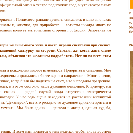
официальный закон о театре подытожит свод внутритеатральных
ием.
«
ав
сериалах... Понимаете, раньше артисты снимались в кино в поисках
к
школы и, конечно, для приработка — артисты никогда много не
о
сновном волнует материальная сторона профессии. Запретить им
Ло
теры жили намного хуже и часто играли спектакли при свечах.
Р
ждающий халтурку на стороне. Сегодня же, когда жить стало
алы, объясняя это желанием подработать. Нет ли во всем
этом
ании и психологии многое изменилось. Приоритеты смещены. Мне
бъединены и двигались в более верном направлении. Многие вещи,
жное, тогда были бы подняты на смех, а то и преданы презрению.
олга, и в этом состояло наше духовное очищение. К примеру, мы
и свечах — редкий случай, когда отсутствие электричества
находки. У нас ведь сцена находится на расстоянии вытянутой
ечи, "Декамерон", все это рождало то духовное единение зрителя и
 мечтать. Мы были едины — зрители и актеры, единая судьба,
терян. И всем нам придется очень нелегко, чтобы вновь достичь