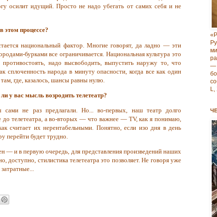
рогу осилит идущий. Просто не надо убегать от самих себя и не
в этом процессе?
«Р
Р
ается национальный фактор. Многие говорят, да ладно — эти
м
 бородами-бурками все ограничивается. Национальная культура это
ра
о противостоять, надо высвободить, выпустить наружу то, что
—
как сплоченность народа в минуту опасности, когда все как один
б
там, где, казалось, шансы равны нулю.
со
L,
 ли у вас мысль возродить телетеатр?
 сами не раз предлагали. Но... во-первых, наш театр долго
Ч
е до телетеатра, а во-вторых — что важнее — TV, как я понимаю,
как считает их нерентабельными. Понятно, если изо дня в день
ру перейти будет трудно.
ен — и в первую очередь, для представления произведений наших
о, доступно, стилистика телетеатра это позволяет. Не говоря уже
затратные...