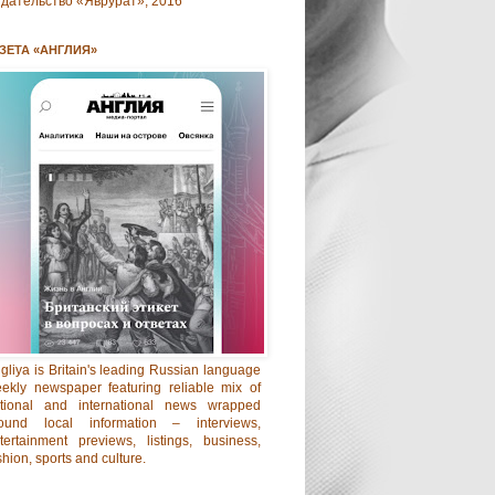
дательство «Яврурат», 2016
ЗЕТА «АНГЛИЯ»
gliya is Britain's leading Russian language
ekly newspaper featuring reliable mix of
tional and international news wrapped
ound local information – interviews,
tertainment previews, listings, business,
shion, sports and culture.