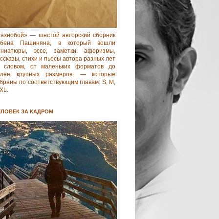
азнобой» — шестой авторский сборник
убена Пашиняна, в который вошли
иниатюры, эссе, заметки, афоризмы,
ссказы, стихи и пьесы автора разных лет
 словом, от маленьких форматов до
олее крупных размеров, — которые
браны по соответствующим главам: S, M,
 XL.
ЕЛОВЕК ЗА КАДРОМ