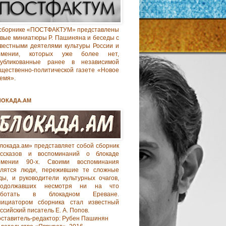
сборнике «ПОСТФАКТУМ» представлены
вые миниатюры Р. Пашиняна и беседы с
вестными деятелями культуры России и
рмении, которых уже более нет,
публикованные ранее в независимой
щественно-политической газете «Новое
емя».
ЛОКАДА.АМ
локада.ам» представляет собой сборник
ассказов и воспоминаний о блокаде
рмении 90-х. Своими воспоминания
елятся люди, пережившие те сложные
ды, и руководители культурных очагов,
родолжавших несмотря ни на что
аботать в блокадном Ереване.
нициатором сборника стал известный
ссийский писатель Е. А. Попов.
ставитель-редактор: Рубен Пашинян