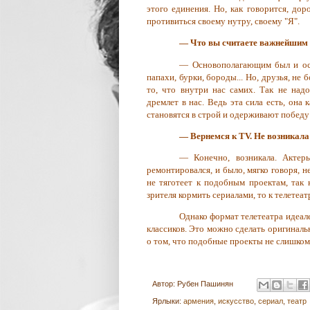
этого единения. Но, как говорится, до
противиться своему нутру, своему "Я".
— Что вы считаете важнейшим 
— Основополагающим был и ост
папахи, бурки, бороды... Но, друзья, не
то, что внутри нас самих. Так не над
дремлет в нас. Ведь эта сила есть, она 
становятся в строй и одерживают победу 
— Вернемся к TV. Не возникала
— Конечно, возникала. Актеры
ремонтировался, и было, мягко говоря, н
не тяготеет к подобным проектам, так 
зрителя кормить сериалами, то к телетеат
Однако формат телетеатра идеал
классиков. Это можно сделать оригинальн
о том, что подобные проекты не слишком 
Автор:
Рубен Пашинян
Ярлыки:
армения
,
искусство
,
сериал
,
театр