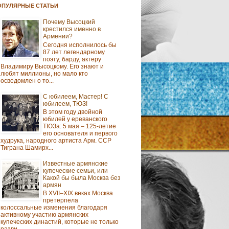
ОПУЛЯРНЫЕ СТАТЬИ
Почему Высоцкий
крестился именно в
Армении?
Сегодня исполнилось бы
87 лет легендарному
поэту, барду, актеру
Владимиру Высоцкому. Его знают и
любят миллионы, но мало кто
осведомлен о то...
С юбилеем, Мастер! С
юбилеем, ТЮЗ!
В этом году двойной
юбилей у ереванского
ТЮЗа: 5 мая – 125-летие
его основателя и первого
худрука, народного артиста Арм. ССР
Тиграна Шамирх...
Известные армянские
купеческие семьи, или
Какой бы была Москва без
армян
В XVII–XIX веках Москва
претерпела
колоссальные изменения благодаря
активному участию армянских
купеческих династий, которые не только