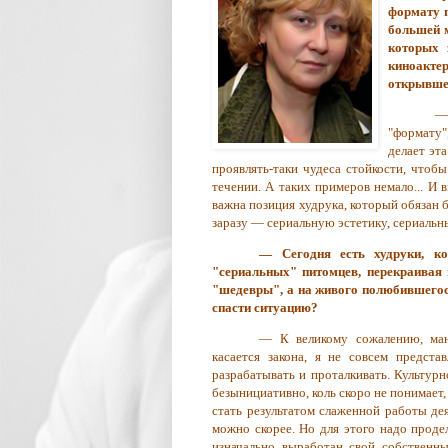
формату п
большей 
которых 
киноактер
открывше
— 
"формату"
делает эт
проявлять-таки чудеса стойкости, чтоб
течении. А таких примеров немало... И в
важна позиция худрука, который обязан б
заразу — сериальную эстетику, сериальн
— Сегодня есть худруки, к
"сериальных" питомцев, перекраивая 
"шедевры", а на живого полюбившегос
спасти ситуацию?
— К великому сожалению, мани
касается закона, я не совсем предста
разрабатывать и проталкивать. Культу
безынициативно, коль скоро не понимает,
стать результатом слаженной работы де
можно скорее. Но для этого надо проде
изначально выработан свой собственны