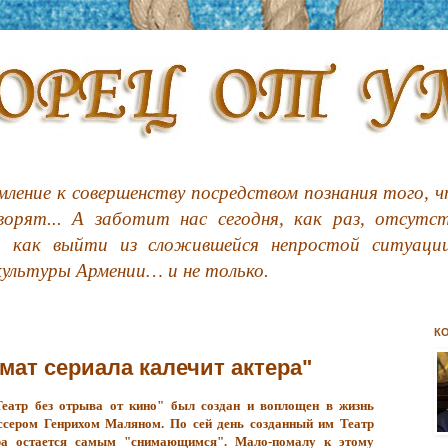
ление к совершенству посредством познания того, чт
орят... А заботит нас сегодня, как раз, отсутс
, как выйти из сложившейся непростой ситуации
культуры Армении… и не только.
К
ат сериала калечит актера"
Театр без отрыва от кино" был создан и воплощен в жизнь
ссером Генрихом Маляном. По сей день созданный им Театр
ра остается самым "снимающимся". Мало-помалу к этому