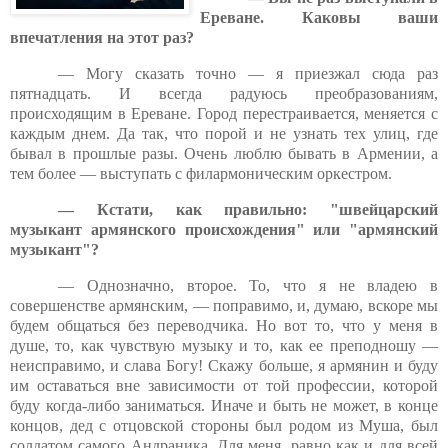
Ереване. Каковы ваши
впечатления на этот раз?
— Могу сказать точно — я приезжал сюда раз
пятнадцать. И всегда радуюсь преобразованиям,
происходящим в Ереване. Город перестраивается, меняется с
каждым днем. Да так, что порой и не узнать тех улиц, где
бывал в прошлые разы. Очень люблю бывать в Армении, а
тем более — выступать с филармоническим оркестром.
— Кстати, как правильно: "швейцарский
музыкант армянского происхождения" или "армянский
музыкант"?
— Однозначно, второе. То, что я не владею в
совершенстве армянским, — поправимо, и, думаю, вскоре мы
будем общаться без переводчика. Но вот то, что у меня в
душе, то, как чувствую музыку и то, как ее преподношу —
неисправимо, и слава Богу! Скажу больше, я армянин и буду
им оставаться вне зависимости от той профессии, которой
буду когда-либо заниматься. Иначе и быть не может, в конце
концов, дед с отцовской стороны был родом из Муша, был
солдатом самого Андраника. Для меня, равно как и для всей