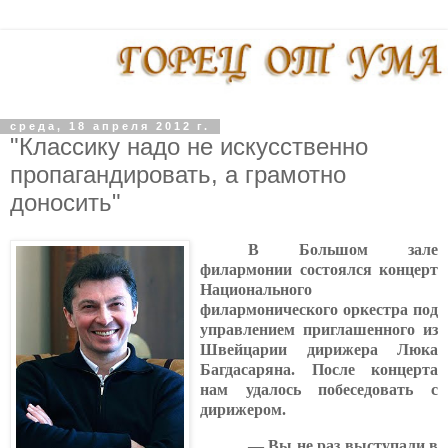
среда, 18 апреля 2012 г.
"Классику надо не искусственно
пропагандировать, а грамотно
доносить"
В Большом зале
филармонии состоялся концерт
Национального
филармонического оркестра под
управлением приглашенного из
Швейцарии дирижера Люка
Багдасаряна. После концерта
нам удалось побеседовать с
дирижером.
— Вы не раз выступали в