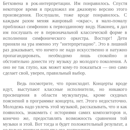
Бетховена в рок-интерпретации. Им понравилось. Спустя
некоторое время я предложил им джазовую версию этого
произведения. Послушали, тоже вроде понравилось. С
каждым разом меняя жанровый «окрас», я мало-помалу
приближал симфонию к первозданному виду. Наконец, я дал
им послушать ее в первоначальной классической форме в
исполнении симфонического оркестра. Восторг! Дети
приняли на ура именно эту "интерпретацию". Это в лишний
раз доказывает, что ничего не надо искусственно и натужно
пропагандировать, необходимо лишь спокойно и
обстоятельно донести эту музыку до молодого поколения. А
оно не так глупо, как может кому-то показаться — оно само
сделает свой, уверен, правильный выбор.
Ведь посмотрите, что происходит. Концерты вроде
идут, выступают классные исполнители, но никакого
просвещения в области музкультуры, кроме скудных
пояснений в программке концерта, нет. Этого недостаточно.
Молодежь надо увлечь этой музыкой, рассказывать, что и как
появилось, знакомить с историями самих композиторов и,
конечно же, предоставлять возможность сравнения той
музыки и этой. Вот тогда и будет положительный результат, а
не только тщетная попытка его достижения.