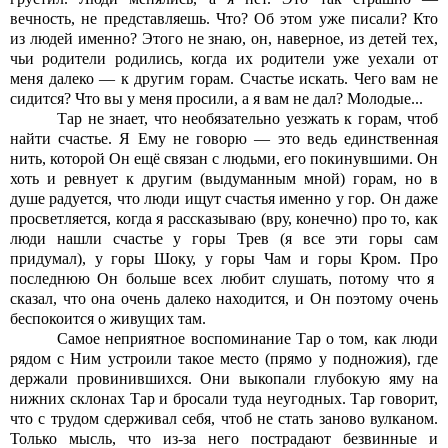
вечность, не представляешь. Что? Об этом уже писали? Кто
из людей именно? Этого не знаю, он, наверное, из детей тех,
чьи родители родились, когда их родители уже уехали от
меня далеко — к другим горам. Счастье искать. Чего вам не
сидится? Что вы у меня просили, а я вам не дал? Молодые...
Тар не знает, что необязательно уезжать к горам, чтоб
найти счастье. Я Ему не говорю — это ведь единственная
нить, которой Он ещё связан с людьми, его покинувшими. Он
хоть и ревнует к другим (выдуманным мной) горам, но в
душе радуется, что люди ищут счастья именно у гор. Он даже
просветляется, когда я рассказываю (вру, конечно) про то, как
люди нашли счастье у горы Трев (я все эти горы сам
придумал), у горы Шоку, у горы Чам и горы Кром. Про
последнюю Он больше всех любит слушать, потому что я
сказал, что она очень далеко находится, и Он поэтому очень
беспокоится о
живущих
там.
Самое неприятное воспоминание Тар о том, как люди
рядом с Ним устроили такое место (прямо у подножия), где
держали провинившихся. Они выкопали глубокую яму на
нижних склонах Тар и бросали туда неугодных. Тар говорит,
что с трудом сдерживал себя, чтоб не стать заново вулканом.
Только мысль, что из-за него пострадают безвинные и