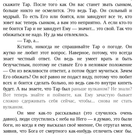
скажите Тар. После того как Он вас станет звать сынком,
больше никто не осмелится. Это ведь Тар. Он сильный и
мудрый. То есть Его или боятся, или завидуют все те, кто
зовет вас теперь сынком, а вам это неприятно. А если кто-то
не боится Тар и не завидует Ему — значит... это свой. Так что
обижаться не надо. Ну да мы отвлеклись.
— Тар, а...
Кстати, никогда не спрашивайте Тар о погоде. Он
жутко не любит этот вопрос. Наверное, потому, что всегда
знает честный ответ. Он ведь не умеет врать и быть
безучастным, поэтому не ставьте Его в неловкое положение
— Он из вежливости ответит, а потом будет мучиться. Зачем
Его обижать? Он всё равно не подаст виду, потому что любит
всех и боится сделать больно, но ведь сам-то внутри кипеть
будет. А вы знаете, что Тар был
раньше
вулканом? Не знали?
Вот теперь знайте и поймите, как Ему зачастую бывает
сложно сдерживать себя сейчас, чтобы... снова не стать
вулканом.
Он мне как-то рассказывал (это случилось очень
давно), люди спустились с неба на Него — я думаю, это были
боги, но когда я ему высказал своё мнение, Он отругал меня,
заявив, что Бога от смертного как-нибудь отличить смог бы.