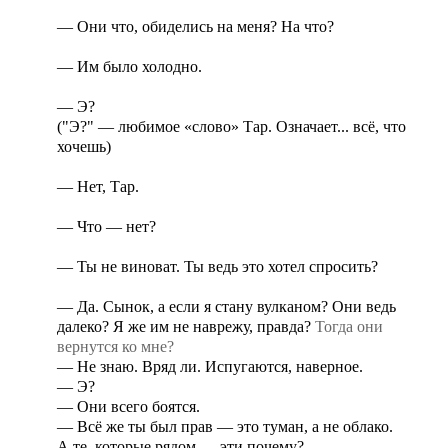
— Они что, обиделись на меня? На что?
— Им было холодно.
— Э?
("Э?" — любимое «слово» Тар. Означает... всё, что
хочешь)
— Нет, Тар.
— Что — нет?
— Ты не виноват. Ты ведь это хотел спросить?
— Да. Сынок, а если я стану вулканом? Они ведь
далеко? Я же им не наврежу, правда?
Тогда они
вернутся
ко мне
?
— Не знаю. Вряд ли. Испугаются, наверное.
— Э?
— Они всего боятся.
— Всё же ты был прав — это туман, а не облако.
А те, которые рядом — эти почему?..