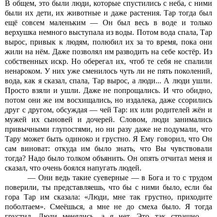
В общем, это были люди, которые спустились с неба, с ними
были их дети, их животные и даже растения. Тар тогда был
ещё совсем маленьким — Он был весь в воде и только
верхушка немного выступала из воды. Потом вода спала, Тар
вырос, привык к людям, полюбил их за то время, пока они
жили на нём. Даже позволял им разводить на себе костёр. Из
собственных искр. Но оберегал их, чтоб те себя не спалили
ненароком. У них уже сменилось чуть ли не пять поколений,
вода, как я сказал, спала, Тар вырос, а люди... А люди ушли.
Просто взяли и ушли. Даже не попрощались. И что обидно,
потом они же им восхищались, но издалека, даже ссорились
друг с другом, обсуждая — чей Тар: их или родителей жён и
мужей их сыновей и дочерей. Словом, люди занимались
привычными глупостями, но ни разу даже не подумали, что
Тару может быть одиноко и грустно. Я Ему говорил, что Он
сам виноват: откуда им было знать, что Вы чувствовали
тогда? Надо было толком объянить. Он опять отчитал меня и
сказал, что очень боялся напугать людей.
— Они ведь такие суеверные — в Бога и то с трудом
поверили, ты представляешь, что бы с ними было, если бы
гора Тар им сказала: «Люди, мне так грустно, приходите
поболтаем». Смеёшься, а мне не до смеха было. Я тогда
грустил. Люди менялись, а я нет. Это так страшно —