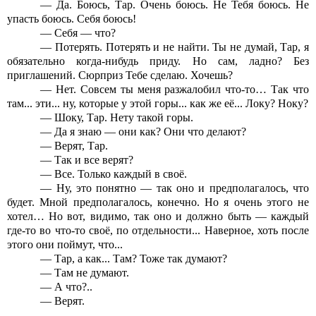
— Да. Боюсь, Тар. Очень боюсь. Не Тебя боюсь. Не
упасть боюсь. Себя боюсь!
— Себя — что?
— Потерять. Потерять и не найти. Ты не думай, Тар, я
обязательно когда-нибудь приду. Но сам, ладно? Без
приглашений. Сюрприз Тебе сделаю. Хочешь?
— Нет. Совсем ты меня разжалобил что-то… Так что
там... эти... ну, которые у этой горы... как же её... Локу? Ноку?
— Шоку, Тар. Нету такой горы.
— Да я знаю — они как? Они что делают?
— Верят, Тар.
— Так и все верят?
— Все. Только каждый в своё.
— Ну, это понятно — так оно и предполагалось, что
будет. Мной предполагалось, конечно. Но я очень этого не
хотел… Но вот, видимо, так оно и должно быть — каждый
где-то во что-то своё, по отдельности... Наверное, хоть после
этого они поймут, что...
— Тар, а как... Там? Тоже так думают?
— Там не думают.
— А что?..
— Верят.