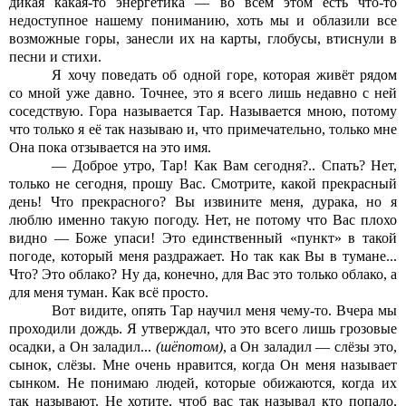
дикая какая-то энергетика — во всём этом есть что-то
недоступное нашему пониманию, хоть мы и облазили все
возможные горы, занесли их на карты, глобусы, втиснули в
песни и стихи.
Я хочу поведать об одной горе, которая живёт рядом
со мной уже давно. Точнее, это я всего лишь недавно с ней
соседствую. Гора называется Тар. Называется мною, потому
что только я её так называю и, что примечательно, только мне
Она пока отзывается на это имя.
— Доброе утро, Тар! Как Вам сегодня?.. Спать? Нет,
только не сегодня, прошу Вас. Смотрите, какой прекрасный
день! Что прекрасного? Вы извините меня, дурака, но я
люблю именно такую погоду. Нет, не потому что Вас плохо
видно — Боже упаси! Это единственный «пункт» в такой
погоде, который меня раздражает. Но так как Вы в тумане...
Что? Это облако? Ну да, конечно, для Вас это только облако, а
для меня туман. Как всё просто.
Вот видите, опять Тар научил
меня
чему-то. Вчера мы
проходили дождь. Я утверждал, что это всего лишь грозовые
осадки, а Он заладил...
(шёпотом)
, а Он заладил — слёзы это,
сынок, слёзы. Мне очень нравится, когда Он меня называет
сынком. Не понимаю людей, которые обижаются, когда их
так называют. Не хотите, чтоб вас так называл кто попало,