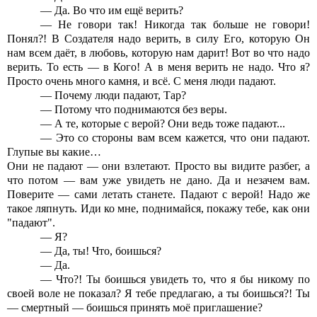
— Да. Во что им ещё верить?
— Не говори так! Никогда так больше не говори!
Понял?! В Создателя надо верить, в силу Его, которую Он
нам всем даёт, в любовь, которую нам дарит! Вот во что надо
верить. То есть — в Кого! А в меня верить не надо. Что я?
Просто очень много камня, и всё. С меня люди падают.
— Почему люди падают, Тар?
— Потому что поднимаются без веры.
— А те, которые с верой? Они ведь тоже падают...
— Это со стороны вам всем кажется, что они падают.
Глупые вы какие…
Они не падают — они взлетают. Просто вы видите разбег, а
что потом — вам уже увидеть не дано. Да и незачем вам.
Поверите — сами летать станете. Падают с верой! Надо же
такое ляпнуть. Иди ко мне, поднимайся, покажу тебе, как они
"падают".
— Я?
— Да, ты! Что, боишься?
— Да.
— Что?! Ты боишься увидеть то, что я бы никому по
своей воле не показал? Я тебе предлагаю, а ты боишься?! Ты
— смертный — боишься принять моё приглашение?