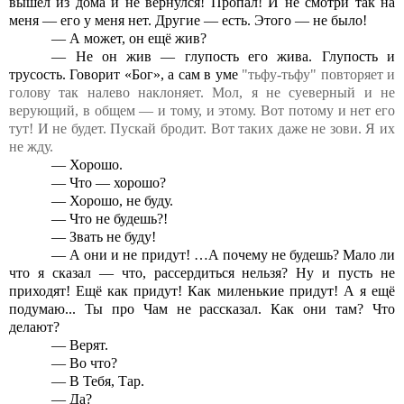
вышел из дома и не вернулся! Пропал! И не смотри так на
меня — его у меня нет. Другие — есть. Этого — не было!
— А может, он ещё жив?
— Не он жив — глупость его жива. Глупость и
трусость. Говорит «Бог», а сам в уме
"тьфу-тьфу"
повторяет и
голову так налево наклоняет. Мол, я не суеверный и не
верующий,
в общем — и тому, и этому. Вот потому и нет его
тут! И не будет. Пускай бродит. Вот таких даже не зови. Я их
не жду.
— Хорошо.
— Что — хорошо?
— Хорошо, не буду.
— Что не будешь?!
— Звать не буду!
— А они и не придут! …А почему не будешь? Мало ли
что я сказал — что, рассердиться нельзя? Ну и пусть не
приходят! Ещё как придут! Как миленькие придут! А я ещё
подумаю... Ты про Чам не рассказал. Как они там? Что
делают?
— Верят.
— Во что?
— В Тебя, Тар.
— Да?