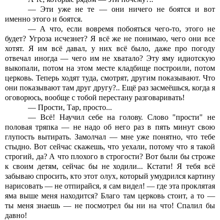
— Эти уже не те — они ничего не боятся и вот
именно этого и боятся.
— А что, если вовремя побояться чего-то, этого не
будет? Угроза исчезнет? Я всё же не понимаю, чего они все
хотят. Я им всё давал, у них всё было, даже про погоду
отвечал иногда — чего им не хватало? Эту яму идиотскую
выкопали, потом на этом месте кладбище построили, потом
церковь. Теперь ходят туда, смотрят, другим показывают. Что
они показывают там друг другу?.. Ещё раз засмеёшься, когда я
оговорюсь, вообще с тобой перестану разговаривать!
— Прости, Тар, просто...
— Всё! Научил себе на голову. Слово "прости" не
половая тряпка — не надо об него раз в пять минут свою
глупость вытирать. Замолчал — мне уже понятно, что тебе
стыдно. Вот сейчас скажешь, что уехали, потому что я такой
строгий, да? А что плохого в строгости? Вот были бы строже
к своим детям, сейчас бы не ходили... Кстати! Я тебя всё
забываю спросить, кто этот олух, который умудрился картину
нарисовать — не отпирайся, я сам видел! — где эта проклятая
яма выше меня находится? Благо там церковь стоит, а то —
ты меня знаешь — не посмотрел бы ни на что! Спалил бы
давно!