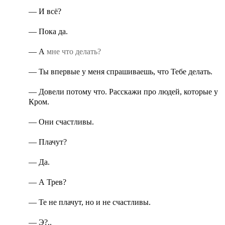
— И всё?
— Пока да.
— А
мне
что делать?
— Ты впервые у меня спрашиваешь, что Тебе делать.
— Довели потому что. Расскажи про людей, которые у
Кром.
— Они счастливы.
— Плачут?
— Да.
— А Трев?
— Те не плачут, но и не счастливы.
— Э?..