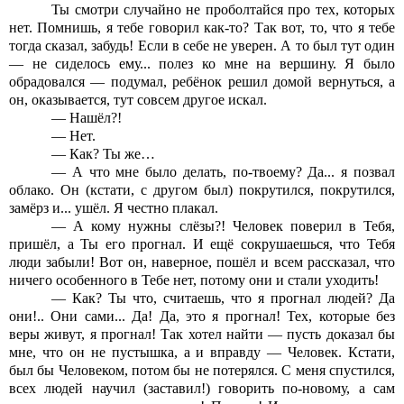
Ты смотри случайно не проболтайся про тех, которых
нет. Помнишь, я тебе говорил как-то? Так вот, то, что я тебе
тогда сказал, забудь! Если в себе не уверен. А то был тут один
— не сиделось ему... полез ко мне на вершину. Я было
обрадовался — подумал, ребёнок решил домой вернуться, а
он, оказывается, тут совсем другое искал.
— Нашёл?!
— Нет.
— Как? Ты же…
— А что мне было делать, по-твоему? Да... я позвал
облако. Он (кстати, с другом был) покрутился, покрутился,
замёрз и... ушёл. Я честно плакал.
— А кому нужны слёзы?! Человек поверил в Тебя,
пришёл, а Ты его прогнал. И ещё сокрушаешься, что Тебя
люди забыли! Вот он, наверное, пошёл и всем рассказал, что
ничего особенного в Тебе нет, потому они и стали уходить!
— Как? Ты что, считаешь, что я прогнал людей? Да
они!.. Они сами... Да! Да, это я прогнал! Тех, которые без
веры живут, я прогнал! Так хотел найти — пусть доказал бы
мне, что он не пустышка, а и вправду — Человек. Кстати,
был бы Человеком, потом бы не потерялся. С меня спустился,
всех людей научил (заставил!) говорить по-новому, а сам