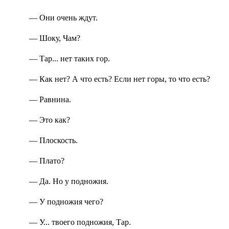
— Они очень ждут.
— Шоку, Чам?
— Тар... нет таких гор.
— Как нет? А что есть? Если нет горы, то что есть?
— Равнина.
— Это как?
— Плоскость.
— Плато?
— Да. Но у подножия.
— У подножия чего?
— У... твоего подножия, Тар.