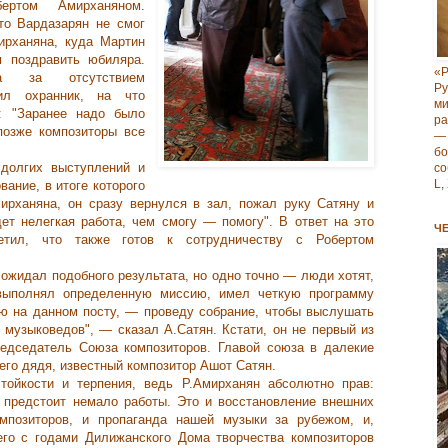
ертом Амирханяном.
то Вардазарян не смог
ирханяна, куда Мартин
 поздравить юбиляра.
«Р
на за отсутствием
Р
тил охранник, на что
м
: "Заранее надо было
ра
 позже композиторы все
—
б
долгих выступлений и
со
L,
вание, в итоге которого
ирханяна, он сразу вернулся в зал, пожал руку Сатяну и
дет нелегкая работа, чем смогу — помогу". В ответ на это
Ч
метил, что также готов к сотрудничеству с Робертом
 ожидал подобного результата, но одно точно — люди хотят,
выполнял определенную миссию, имел четкую программу
аю на данном посту, — проведу собрание, чтобы выслушать
 музыковедов", — сказал А.Сатян. Кстати, он не первый из
редседатель Союза композиторов. Главой союза в далекие
 его дядя, известный композитор Ашот Сатян.
тойкости и терпения, ведь Р.Амирханян абсолютно прав:
 предстоит немало работы. Это и восстановление внешних
мпозиторов, и пропаганда нашей музыки за рубежом, и,
его с годами Дилижанского Дома творчества композиторов