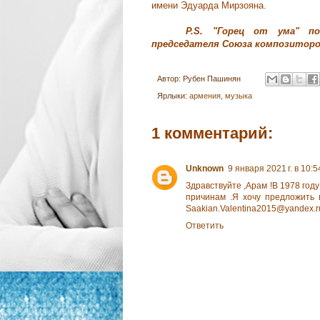
имени Эдуарда Мирзояна.
P
.
S
. "Горец от ума" п
председателя Союза композиторов
Автор:
Рубен Пашинян
Ярлыки:
армения
,
музыка
1 комментарий:
Unknown
9 января 2021 г. в 10:5
Здравствуйте ,Арам !В 1978 год
причинам .Я хочу предложить
Saakian.Valentina2015@yandex.r
Ответить