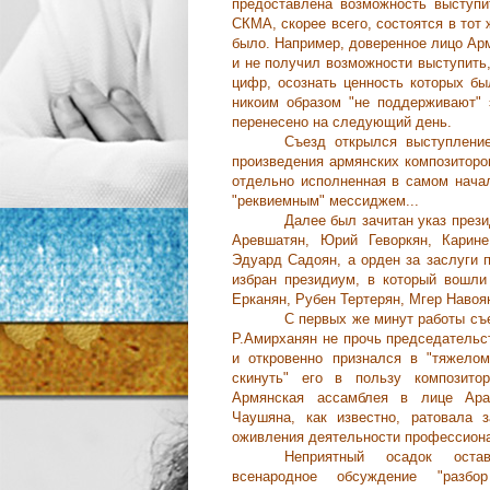
предоставлена возможность выступи
СКМА, скорее всего, состоятся в тот 
было. Например, доверенное лицо Ар
и не получил возможности выступить
цифр, осознать ценность которых бы
никоим образом "не поддерживают" 
перенесено на следующий день.
Съезд открылся выступление
произведения армянских композиторо
отдельно исполненная в самом начал
"реквиемным" мессиджем...
Далее был зачитан указ през
Аревшатян, Юрий Геворкян, Карине
Эдуард Садоян, а орден за заслуги 
избран президиум, в который вошл
Ерканян, Рубен Тертерян, Мгер Навоя
С первых же минут работы съе
Р.Амирханян не прочь председательс
и откровенно признался в "тяжело
скинуть" его в пользу композитор
Армянская ассамблея в лице Ар
Чаушяна, как известно, ратовала 
оживления деятельности профессиона
Неприятный осадок оста
всенародное обсуждение "разбо