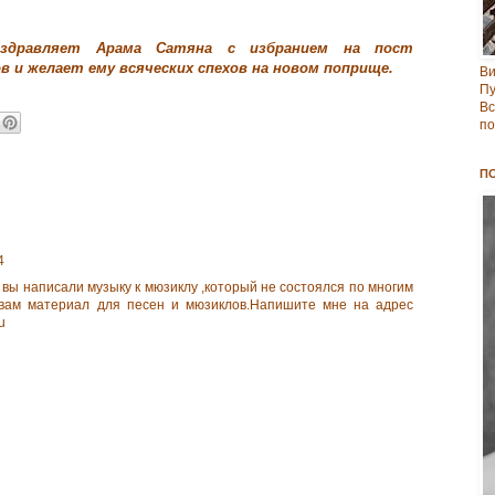
оздравляет Арама Сатяна с избранием на пост
 и желает ему всяческих спехов на новом поприще.
В
Пу
Вс
по
П
4
у вы написали музыку к мюзиклу ,который не состоялся по многим
 вам материал для песен и мюзиклов.Напишите мне на адрес
u