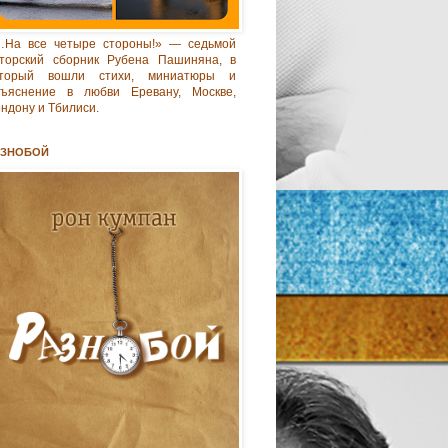
…На все четыре стороны!» — седьмой
торский сборник Рубена Пашиняна, в
оторый вошли стихи, миниатюры и
бъяснение в любви Еревану, Москве,
ндону и Тбилиси.
АЗНОБОЙ