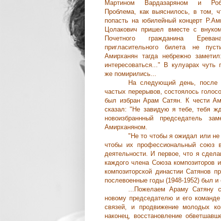
Мартином Вардазаряном и Роб
Проблема, как выяснилось, в том, ч
попасть на юбилейный концерт Р.Ам
Цолакович пришел вместе с внуком
Почетного гражданина Ерева
пригласительного билета не пус
Амирханян тaгда небрежно заметил
интересоваться..." В кулуарах чуть
же помирились...
На следующий день, после 
частых перерывов, состоялось голосо
был избран Арам Сатян. К чести Ам
сказал: "Не завидую я тебе, тебя ж
новоизбраннный председатель за
Амирханяном.
"Не то чтобы я ожидал или не
чтобы их профессиональный союз 
деятельности. И первое, что я сдел
каждого члена Союза композиторов и
композиторской династии Сатянов п
послевоенные годы (1948-1952) был и
...Пожелаем Араму Сатяну с
новому председателю и его команде
связей, и продвижение молодых ко
наконец, восстановление обветшавш