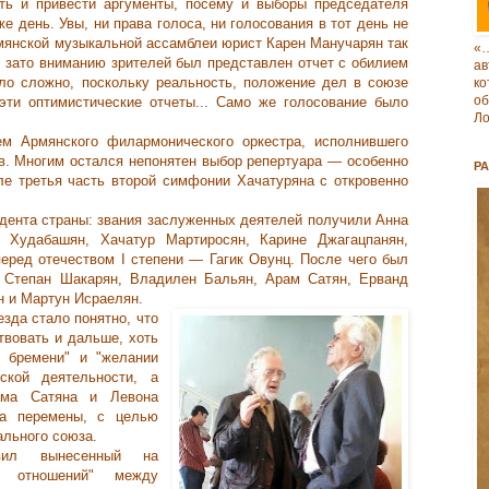
ть и привести аргументы, посему и выборы председателя
же день. Увы, ни права голоса, ни голосования в тот день не
мянской музыкальной ассамблеи юрист Карен Манучарян так
«
, зато вниманию зрителей был представлен отчет с обилием
ав
ло сложно, поскольку реальность, положение дел в союзе
к
о
эти оптимистические отчеты... Само же голосование было
Ло
м Армянского филармонического оркестра, исполнившего
в. Многим остался непонятен выбор репертуара — особенно
Р
е третья часть второй симфонии Хачатуряна с откровенно
идента страны: звания заслуженных деятелей получили Анна
 Худабашян, Хачатур Мартиросян, Карине Джагацпанян,
перед отечеством I степени — Гагик Овунц. После чего был
и Степан Шакарян, Владилен Бальян, Арам Сатян, Ерванд
н и Мартун Исраелян.
зда стало понятно, что
твовать и дальше, хоть
м бремени" и "желании
ской деятельности, а
ама Сатяна и Левона
за перемены, с целью
льного союза.
вил вынесенный на
р отношений" между