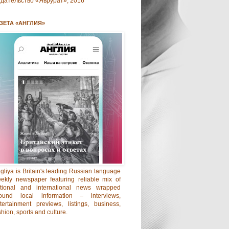
дательство «Яврурат», 2016
ЗЕТА «АНГЛИЯ»
gliya is Britain's leading Russian language
ekly newspaper featuring reliable mix of
tional and international news wrapped
ound local information – interviews,
tertainment previews, listings, business,
shion, sports and culture.