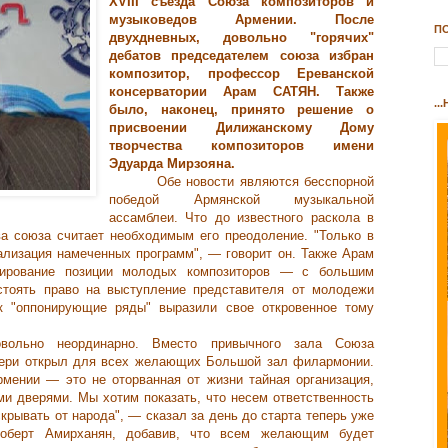
XVIII съезда Союза композиторов и
музыковедов Армении. После
П
двухдневных, довольно "горячих"
дебатов председателем союза избран
композитор, профессор Ереванской
консерватории Арам САТЯН. Также
..
было, наконец, принято решение о
присвоении Дилижанскому Дому
творчества композиторов имени
Эдуарда Мирзояна.
Обе новости являются бесспорной
победой Армянской музыкальной
ассамблеи. Что до известного раскола в
ва союза считает необходимым его преодоление. "Только в
лизация намеченных программ", — говорит он. Также Арам
рирование позиции молодых композиторов — с большим
стоять право на выступление представителя от молодежи
к "оппонирующие ряды" выразили свое откровенное тому
вольно неординарно. Вместо привычного зала Союза
вери открыл для всех желающих Большой зал филармонии.
мении — это не оторванная от жизни тайная организация,
ми дверями. Мы хотим показать, что несем ответственность
скрывать от народа", — сказал за день до старта теперь уже
Роберт Амирханян, добавив, что всем желающим будет