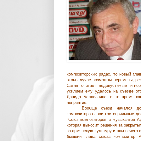
композиторских рядах, то новый гла
этом случае возможны перемены, реа
Сатян считает недопустимым игно
усилием ему удалось на съезде от
Давида Баласаняна, в то время ка
неприятие.
Вообще съезд начался до
композиторов свои гостеприимные д
"Союз композиторов и музыкантов Ар
которая выносит решения за закрыты
за армянскую культуру и нам нечего 
бывший глава союза композитор 