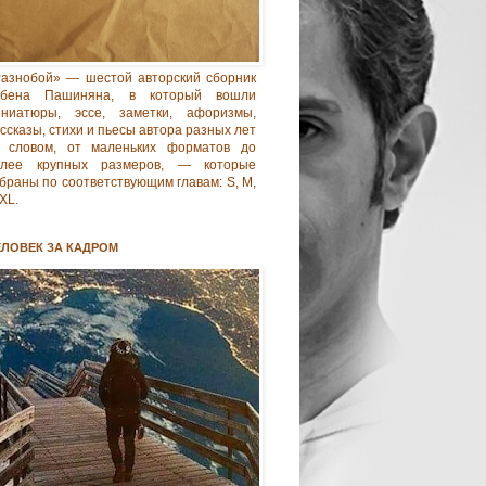
азнобой» — шестой авторский сборник
убена Пашиняна, в который вошли
иниатюры, эссе, заметки, афоризмы,
ссказы, стихи и пьесы автора разных лет
 словом, от маленьких форматов до
олее крупных размеров, — которые
браны по соответствующим главам: S, M,
 XL.
ЕЛОВЕК ЗА КАДРОМ