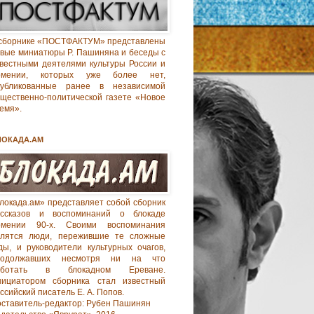
сборнике «ПОСТФАКТУМ» представлены
вые миниатюры Р. Пашиняна и беседы с
вестными деятелями культуры России и
рмении, которых уже более нет,
публикованные ранее в независимой
щественно-политической газете «Новое
емя».
ЛОКАДА.АМ
локада.ам» представляет собой сборник
ассказов и воспоминаний о блокаде
рмении 90-х. Своими воспоминания
елятся люди, пережившие те сложные
ды, и руководители культурных очагов,
родолжавших несмотря ни на что
аботать в блокадном Ереване.
нициатором сборника стал известный
ссийский писатель Е. А. Попов.
ставитель-редактор: Рубен Пашинян