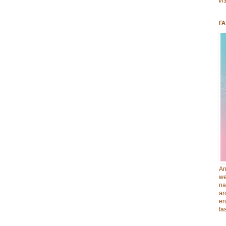
Из
ГА
An
we
na
ar
en
fa