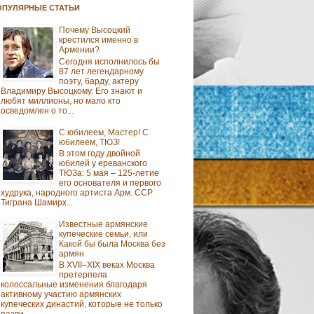
ОПУЛЯРНЫЕ СТАТЬИ
Почему Высоцкий
крестился именно в
Армении?
Сегодня исполнилось бы
87 лет легендарному
поэту, барду, актеру
Владимиру Высоцкому. Его знают и
любят миллионы, но мало кто
осведомлен о то...
С юбилеем, Мастер! С
юбилеем, ТЮЗ!
В этом году двойной
юбилей у ереванского
ТЮЗа: 5 мая – 125-летие
его основателя и первого
худрука, народного артиста Арм. ССР
Тиграна Шамирх...
Известные армянские
купеческие семьи, или
Какой бы была Москва без
армян
В XVII–XIX веках Москва
претерпела
колоссальные изменения благодаря
активному участию армянских
купеческих династий, которые не только