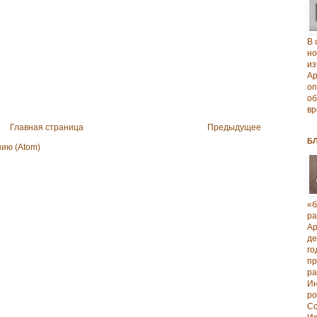
В 
но
из
А
о
об
вр
Главная страница
Предыдущее
Б
ию (Atom)
«б
р
А
д
го
п
р
И
ро
Со