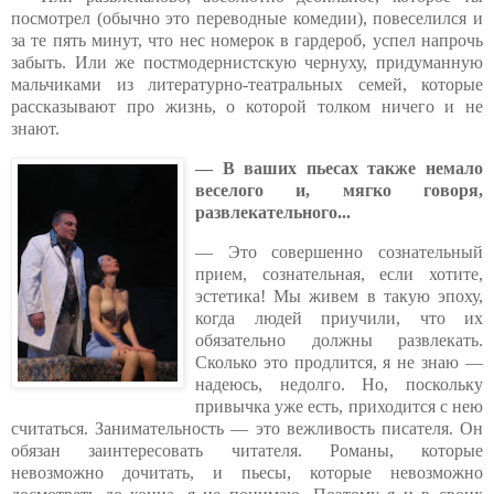
посмотрел (обычно это переводные комедии), повеселился и
за те пять минут, что нес номерок в гардероб, успел напрочь
забыть. Или же постмодернистскую чернуху, придуманную
мальчиками из литературно-театральных семей, которые
рассказывают про жизнь, о которой толком ничего и не
знают.
— В ваших пьесах также немало
веселого и, мягко говоря,
развле
ка
тельного...
— Это совершенно сознательный
прием, сознательная, если хотите,
эстетика! Мы живем в такую эпоху,
когда людей приучили, что их
обязательно должны развлекать.
Сколько это продлится, я не знаю —
надеюсь, недолго. Но, поскольку
привычка уже есть, приходится с нею
считаться. Занимательность — это вежливость писателя. Он
обязан заинтересовать читателя. Романы, которые
невозможно дочитать, и пьесы, которые невозможно