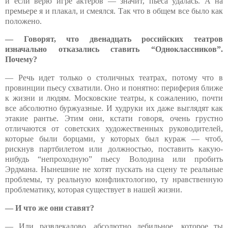
и если верю игре актеров — значит, пьеса удалась. А на
премьере я и плакал, и смеялся. Так что в общем все было как
положено.
— Говорят, что двенадцать российских театров
изначально отказались ставить “Одноклассников”.
Почему?
— Речь идет только о столичных театрах, потому что в
провинции пьесу схватили. Оно и понятно: периферия ближе
к жизни и людям. Московские театры, к сожалению, почти
все абсолютно буржуазные. И худруки их даже выглядят как
этакие рантье. Этим они, кстати говоря, очень грустно
отличаются от советских художественных руководителей,
которые были борцами, у которых был кураж — чтоб,
рискнув партбилетом или должностью, поставить какую-
нибудь “непроходную” пьесу Володина или пробить
Эрдмана. Нынешние не хотят пускать на сцену те реальные
проблемы, ту реальную конфликтологию, ту нравственную
проблематику, которая существует в нашей жизни.
— И что же они ставят?
— Или развлекалово, абсолютно дебильное, которое ты