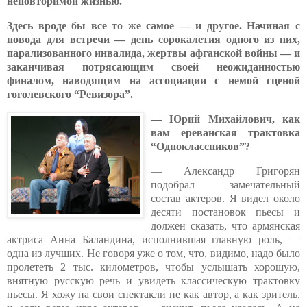
неповторимой жизнью.
Здесь вроде бы все то же самое — и другое. Начиная с
повода для встречи — день сорокалетия одного из них,
парализованного инвалида, жертвы афганской войны — и
заканчивая потрясающим своей неожиданностью
финалом, наводящим на ассоциации с немой сценой
гоголевского “Ревизора”.
— Юрий Михайлович, как
вам ереванская трактовка
“Одноклассников”?
— Александр Григорян
подобрал замечательный
состав актеров. Я видел около
десяти постановок пьесы и
должен сказать, что армянская
актриса Анна Баландина, исполнившая главную роль, —
одна из лучших. Не говоря уже о том, что, видимо, надо было
пролететь 2 тыс. километров, чтобы услышать хорошую,
внятную русскую речь и увидеть классическую трактовку
пьесы. Я хожу на свои спектакли не как автор, а как зритель,