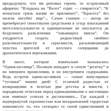
предыдущем, что ни реплика героев, то остроумный
афоризм: “Владыка на “Волге” ездит — смиряется”, “К
немытым грязь жизни не прилипает”, “Красота” без
мозгов погубит мир”... Самое главное — автор не
пренебрегает сюжетными средствами в угоду изысканной
интеллектуальности и одновременно не опускается до
бездумного развлечения “хавающего пипла”. Он
умудряется создать редкостный симбиоз
развлекательности и серьезности, раскачивающий
чувства зрителей от веселого созерцания до
драматического переживания.
В пьесе, которая изначально называлась
“Одноклассница”, Поляков попадает в самую “десятку” и
во внешнем проявлении, и во внутреннем содержании.
Ведь встречи одноклассников — самые популярные
“тусовки” наших дней! С телячьей радостью от
возвращения в золотые дни детства и юности, с
парадными отчетами перед однокашниками о настоящих
или мнимых успехах и достижениях... Где каждый с
подчеркнутой скромностью или нескрываемой гордостью
живописует то, что сотворил со своей единственной и