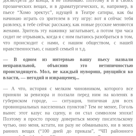
досмотреть до конца, я не понимаю. Поэтому я и в своих
прозаических вещах, и в драматургических, и, например, в
пьесе “Хомо эректус”, идущей в Театре сатиры, как бы
начинаю играть со зрителем в эту игру: вот я сейчас тебя
развлеку, я тебе сейчас расскажу, как новые русские меняются
женами. Зритель эту наживку заглатывает, а потом три часа
сидит не отрываясь, когда я с ним пытаюсь разобраться в том,
что происходит с нами, с нашим обществом, с нашей
нравственностью, с нашей семьей и т.д.
— В одном из интервью вашу пьесу назвали
неправильной, объяснив это нетипичностью
происходящего. Мол, не каждый нувориш, рвущийся ко
власти, — негодяй и извращенец...
— А что, история с мелким чиновником, которого все
приняли за ревизора и ползали перед ним на коленях в
губернском городе, — ситуация, типичная для всех
провинциальных населенных пунктов? Тем не менее, Гоголь
вынес этот казус на сцену, и он стал символом эпохи!
Поэтому я просто прошу довериться моему писательскому
чутью, оно меня, кстати, ни разу не обманывало, ни в моих
ранних вещах (“100 дней до приказа”, “ЧП районного