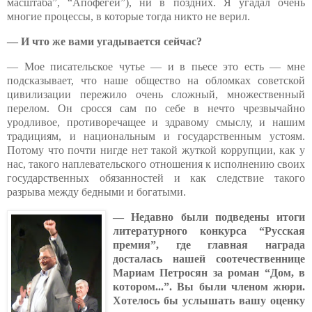
масштаба”, “Апофегей”), ни в поздних. Я угадал очень
многие процессы, в которые тогда никто не верил.
— И что же вами угадывается сейчас?
— Мое писательское чутье — и в пьесе это есть — мне
подсказывает, что наше общество на обломках советской
цивилизации пережило очень сложный, множественный
перелом. Он сросся сам по себе в нечто чрезвычайно
уродливое, противоречащее и здравому смыслу, и нашим
традициям, и национальным и государственным устоям.
Потому что почти нигде нет такой жуткой коррупции, как у
нас, такого наплевательского отношения к исполнению своих
государственных обязанностей и как следствие такого
разрыва между бедными и богатыми.
— Недавно были подведены итоги
литературного конкурса “Русская
премия”, где главная награда
досталась нашей соотечественнице
Мариам Петросян за роман “Дом, в
котором...”. Вы были членом жюри.
Хотелось бы услышать вашу оценку