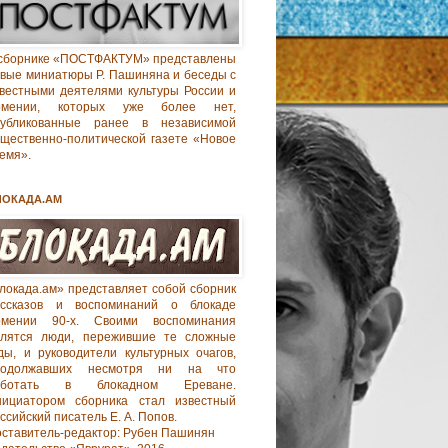
сборнике «ПОСТФАКТУМ» представлены
вые миниатюры Р. Пашиняна и беседы с
вестными деятелями культуры России и
рмении, которых уже более нет,
публикованные ранее в независимой
щественно-политической газете «Новое
емя».
ЛОКАДА.АМ
локада.ам» представляет собой сборник
ассказов и воспоминаний о блокаде
рмении 90-х. Своими воспоминания
елятся люди, пережившие те сложные
ды, и руководители культурных очагов,
родолжавших несмотря ни на что
аботать в блокадном Ереване.
нициатором сборника стал известный
ссийский писатель Е. А. Попов.
ставитель-редактор: Рубен Пашинян