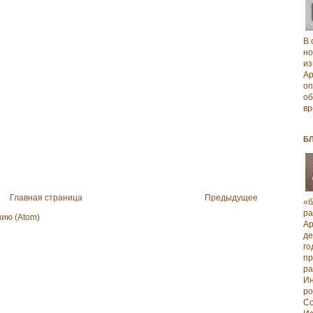
В 
но
из
А
о
об
вр
Б
Главная страница
Предыдущее
«б
р
ию (Atom)
А
д
го
п
р
И
ро
Со