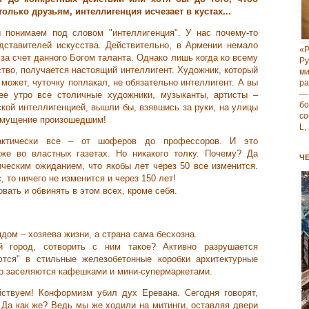
только друзьям, интеллигенция исчезает в кустах...
 понимаем под словом "интеллигенция". У нас почему-то
дставителей искусства. Действительно, в Армении немало
«Р
а счет данного Богом таланта. Однако лишь когда ко всему
Р
тво, получается настоящий интеллигент. Художник, который
м
, может, чуточку поплакал, не обязательно интеллигент. А вы
ра
—
ее утро все столичные художники, музыканты, артисты –
б
ской интеллигенцией, вышли бы, взявшись за руки, на улицы
со
озмущение произошедшим!
L,
рактически все – от шоферов до профессоров. И это
аже во властных
газетах. Но никакого толку. Почему? Да
Ч
ческим ожиданием, что якобы лет через 50 все изменится.
 то ничего не изменится и через 150 лет!
вать и обвинять в этом всех, кроме себя.
ядом – хозяева жизни, а страна сама бесхозна.
 город, сотворить с ним такое? Активно разрушается
ются" в стильные железобетонные коробки архитектурные
но заселяются кафешками и мини-супермаркетами.
ствуем! Конформизм убил дух Еревана. Сегодня говорят,
 Да как же? Ведь мы же ходили на митинги, оставляя двери