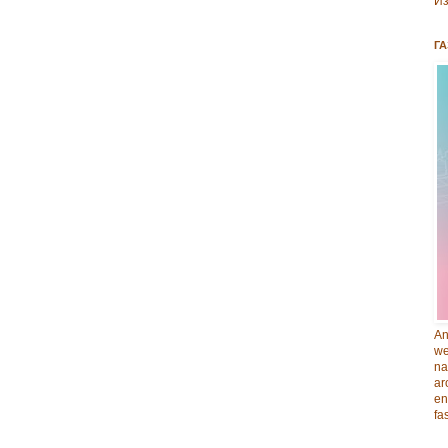
Из
ГА
An
we
na
ar
en
fa