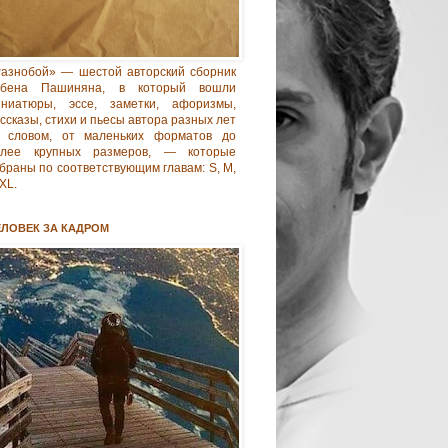
азнобой» — шестой авторский сборник
убена Пашиняна, в который вошли
иниатюры, эссе, заметки, афоризмы,
ссказы, стихи и пьесы автора разных лет
 словом, от маленьких форматов до
олее крупных размеров, — которые
браны по соответствующим главам: S, M,
 XL.
ЕЛОВЕК ЗА КАДРОМ