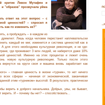
ый критик Левон Мутафян и
 и "образов" прозвучала уйма
П
ть ответ на этот вопрос – с
мой ценностей? – спросил я
..
ть как-то изменить ее?"
ять, а пробуждать – в каждом из
о дремлют. Лишь когда человек перестанет наплевательски
енить каждый ее миг, изменится и система ценностей как в
. А для этого необходима культурная революция, и не где-
стране, где проживают 3 млн людей, не наберется даже 10%
мой ценностей. Именно на этих процентах и лежит очень
знь новую культурную революцию. Только после этого
а вернутся на круги своя и машина вновь заработает как
вого» – главная ценность в жизни «турник», то нет
ничего
во всех сферах – начиная от экономической, заканчивая
аданной этим «турником» высотой. В результате, практически
обы верить в доброго начальника. Добрых, увы, не бывает,
т верить. И – почему бы нет? – способствовать...