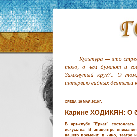
Культура — это стрем
того, о чем думают и гов
Замкнутый круг?.. О том
интервью видных деятелей 
СРЕДА, 19 МАЯ 2010 Г.
Карине ХОДИКЯН: О б
В арт-клубе "Еркат" состоялась
ис
кус
ства. В эпицентре внимания
на
ше
го времени: в кино, театре и