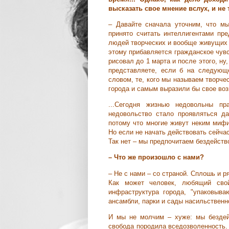
высказать свое мнение вслух, и не 
– Давайте сначала уточним, что мы
принято считать интеллигентами пре
людей творческих и вообще живущих з
этому прибавляется гражданское чувс
рисовал до 1 марта и после этого, ну
представляете, если б на следующ
словом, те, кого мы называем творче
города и самым выразили бы свое в
...Сегодня жизнью недовольны п
недовольство стало проявляться д
потому что многие живут неким мифи
Но если не начать действовать сейчас,
Так нет – мы предпочитаем бездейство
– Что же произошло с нами?
– Не с нами – со страной. Сплошь и р
Как может человек, любящий свой
инфраструктура города, "упаковыва
ансамбли, парки и сады насильствен
И мы не молчим – хуже: мы бездей
свобода породила вседозволенность.