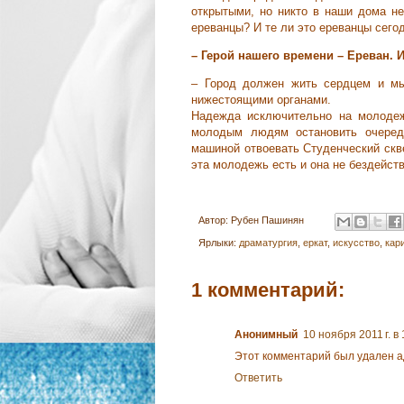
открытыми, но никто в наши дома не
ереванцы? И те ли это ереванцы сего
– Герой нашего времени – Ереван. И
– Город должен жить сердцем и мы
нижестоящими органами.
Надежда исключительно на молодеж
молодым людям остановить очеред
машиной отвоевать Студенческий скве
эта молодежь есть и она не бездейств
Автор:
Рубен Пашинян
Ярлыки:
драматургия
,
еркат
,
искусство
,
кар
1 комментарий:
Анонимный
10 ноября 2011 г. в 
Этот комментарий был удален а
Ответить