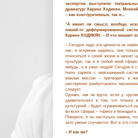
экспертов выступили театральн
драматург Карине Ходикян. Мнений
– как конструктивных, так и...
"А имеет ли смысл, вообще, иска
нашей-то деформированной систе
Карине ХОДИКЯН. – И что мешает хо
– Сегодня надо эти ценности не измен
нас, я искренне надеюсь, они тольк
относиться к своей жизни и начнет ц
культуре, так и в любой иной сфере
нибудь, а в умах людей! Сегодня в 
homo sapiens с неискаженной систе
важная миссия – претворить в жи
шестеренки разболтанного механизм
следует.
Однако, как не крути, если у «руле
удивительного в том, что планка 
культурной – будет ограничиваться з
во всех сферах –
тормоз и безнадега.
Поверьте, я не настолько наивна, чт
зато умные случаются. Вот в это стои
– И как же?