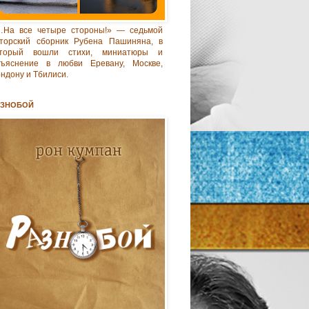
…На все четыре стороны!» — седьмой
торский сборник Рубена Пашиняна, в
оторый вошли стихи, миниатюры и
бъяснение в любви Еревану, Москве,
ндону и Тбилиси.
АЗНОБОЙ