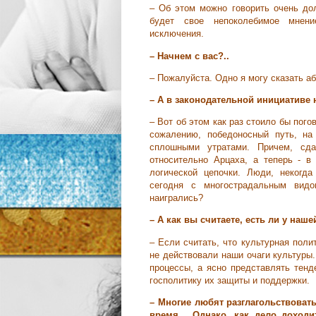
– Об этом можно говорить очень дол
будет свое непоколебимое мнени
исключения.
–
Начнем с вас?..
– Пожалуйста. Одно я могу сказать аб
– А в законодательной инициативе
– Вот об этом как раз стоило бы пог
сожалению, победоносный путь, на
сплошными утратами. Причем, сда
относительно Арцаха, а теперь - в
логической цепочки. Люди, некогд
сегодня с многострадальным вид
наигрались?
– А как вы считаете, есть ли у наш
– Если считать, что культурная поли
не действовали наши очаги культуры.
процессы, а ясно представлять тенд
госполитику их защиты и поддержки.
– Многие любят разглагольствоват
время... Однако, как дело доход