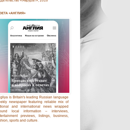
дательство «Яврурат», 2016
ЗЕТА «АНГЛИЯ»
gliya is Britain's leading Russian language
ekly newspaper featuring reliable mix of
tional and international news wrapped
ound local information – interviews,
tertainment previews, listings, business,
shion, sports and culture.