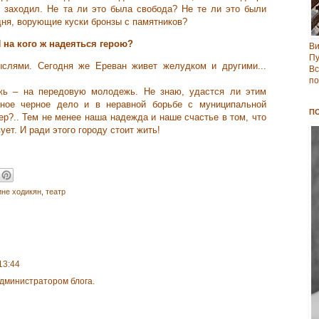
 заходил. Не та ли это была свобода? Не те ли это были
дня, ворующие куски бронзы с памятников?
 на кого ж надеяться герою?
В
Пу
слями. Сегодня же Ереван живет желудком и другими...
Вс
по
ь – на передовую молодежь. Не знаю, удастся ли этим
ное черное дело и в неравной борьбе с муниципальной
П
р?.. Тем не менее наша надежда и наше счастье в том, что
ует. И ради этого городу стоит жить!
ине ходикян
,
театр
13:44
дминистратором блога.