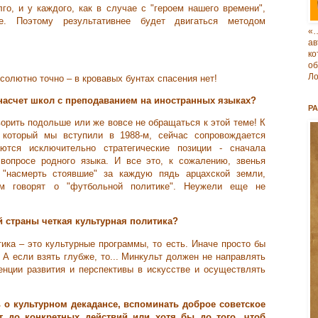
го, и у каждого, как в случае с "героем нашего времени",
е. Поэтому
результативнее будет двигаться методом
«
ав
к
о
Ло
солютно точно – в кровавых бунтах спасения нет!
 насчет школ с преподаванием на иностранных языках?
Р
оворить подольше или же вовсе не обращаться к этой теме! К
 который мы вступили в 1988-м, сейчас сопровождается
ются исключительно стратегические позиции - сначала
 вопросе родного языка. И все это, к сожалению, звенья
а "насмерть стоявшие" за каждую пядь арцахской земли,
ом говорят о "футбольной политике". Неужели еще не
ей страны четкая культурная политика?
тика – это культурные программы, то есть. Иначе просто бы
 А если взять глубже, то... Минкульт должен не направлять
енции развития и перспективы в искусстве и осуществлять
ь о культурном декадансе, вспоминать доброе советское
ит до конкретных действий или хотя бы до того, чтоб