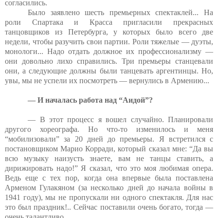
согласились.
Было заявлено шесть премьерных спектаклей... На
роли Спартака и Красса пригласили прекрасных
танцовщиков из Петербурга, у которых было всего две
недели, чтобы разучить свои партии. Роли тяжелые — дуэты,
монологи... Надо отдать должное их профессионализму —
они довольно лихо справились. Три премьеры станцевали
они, а следующие должны были танцевать аргентинцы. Но,
увы, мы не успели их посмотреть — вернулись в Армению...
— И началась работа над “Аидой”?
— В этот процесс я вошел случайно. Планировали
другого хореографа. Но что-то изменилось и меня
“мобилизовали” за 20 дней до премьеры. Я встретился с
постановщиком Марио Корради, который сказал мне: “Да вы
всю музыку наизусть знаете, вам не танцы ставить, а
дирижировать надо!” Я сказал, что это моя любимая опера.
Ведь еще с тех пор, когда она впервые была поставлена
Арменом Гулакяном (за несколько дней до начала войны в
1941 году), мы не пропускали ни одного спектакля. Для нас
это был праздник!.. Сейчас поставили очень богато, тогда —
очень талантливо.