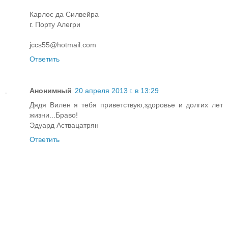
Карлос да Силвейра
г. Порту Алегри
jccs55@hotmail.com
Ответить
Анонимный
20 апреля 2013 г. в 13:29
Дядя Вилен я тебя приветствую,здоровье и долгих лет
жизни...Браво!
Эдуард Аствацатрян
Ответить