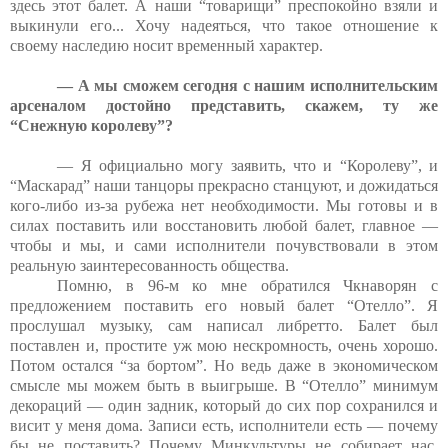
здесь этот балет. А наши “товарищи” преспокойно взяли и
выкинули его... Хочу надеяться, что такое отношение к
своему наследию носит временный характер.
— А мы сможем сегодня с нашим исполнительским
арсеналом достойно представить, скажем, ту же
“Снежную королеву”?
— Я официально могу заявить, что и “Королеву”, и
“Маскарад” наши танцоры прекрасно станцуют, и дожидаться
кого-либо из-за рубежа нет необходимости. Мы готовы и в
силах поставить или восстановить любой балет, главное —
чтобы и мы, и сами исполнители почувствовали в этом
реальную заинтересованность общества.
Помню, в 96-м ко мне обратился Чкнаворян с
предложением поставить его новый балет “Отелло”. Я
прослушал музыку, сам написал либретто. Балет был
поставлен и, простите уж мою нескромность, очень хорошо.
Потом остался “за бортом”. Но ведь даже в экономическом
смысле мы можем быть в выигрыше. В “Отелло” минимум
декораций — один задник, который до сих пор сохранился и
висит у меня дома. Записи есть, исполнители есть — почему
бы не поставить? Почему Минкультуры не собирает нас,