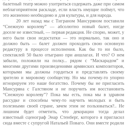
балетный театр можно ухитриться содержать даже при самом
неблагоприятном раскладе, если власть имущие поймут, что
это жизненно необходимо и для культуры, и для народа.
20 лет назад мы с Тиграном Мансуряном поставили
“Снежную королеву” — абсолютно новый балет, нигде
доселе не известный, — первая редакция. Не спорю, может, у
него были свои недостатки — это нормально, так оно и
должно быть — балет должен проходить свою основную
редактуру в процессе исполнения. Как бы то ни было,
спектаклей 50 было отыграно при аншлагах. И что? О нем
забыли, положили на полку... рядом с “Маскарадом” и
многими другими произведениями армянских композиторов,
которыми мы должны гордиться и представлять своему
зрителю и мировому сообществу. Но мы почему-то упорно
игнорируем это наше богатство. Почему бы не пригласить
Мансуряна с Галстяном и не поручить им восстановить
“Снежную королеву”? Пока мы есть, пока мы в здравом
рассудке и способны чему-то научить молодых и быть
полезными своей стране, зачем этим не пользоваться?.. Не
лишним будет отметить, что декорации тогда делал
известный сценограф Энар Стенберг, которого я пригласил
сюда вместе с супругой Натальей Поваго. Они вместе родили