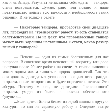
как и на Западе. Результат не заставил себя ждать — танцоры
стали возвращаться. Думаю, рано или поздно и наше
правительство поймет всю важность и необходимость таких
решений. И не только в балете.
— Некоторые танцоры, проработав свои двадцать
лет, переходят на “тренерскую” работу, то есть становятся
балетмейстерами. Но не факт, что первоклассный танцор
может быть хорошим наставником. Кстати, каков размер
пенсий у танцоров?
— Пенсии — один из самых болезненных для нас
вопросов. В советское время пенсионный возраст у танцоров
наступал после 20 лет работы на сцене. А сейчас чиновник
может одним махом лишить танцоров привилегий. Так что
они должны дожидаться установленного для всех граждан
возраста, после которого им и будет определена пенсия. Это
абсурд. Поэтому многие, не дожидаясь “пенсионного”
возраста, уходят из балета в поисках обеспеченного
будущего...
...Если артист балета бегает из одной школы в другую,
халтурит, то сил на серьезную работу в Оперном театре