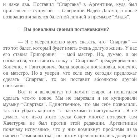
и даже два. Поставил “Спартака” в Аргентине, куда был
приглашен с супругой — балериной Надей Давтян, а после
возвращения занялся балетной линией в премьере “Аиды”.
— Вы довольны своими постановками?
— Я с уверенностью могу сказать, что “Спартак” —
это тот балет, который будет иметь очень долгую жизнь. У нас
его ставил Григорович — мой мастер. Но, думаю, и он
согласится, что ставить точку в “Спартаке” преждевременно.
Конечно, у Григоровича была хорошая постановка, конечно,
он маэстро. Но я уверен, что если ему сегодня предложат
сделать “Спартак”, то он поставит абсолютно другой
спектакль.
Вот и я вычеркнул из памяти старое и попытался
сделать что-то новое. Мы не вырезали и не купировали
музыку “Спартака”. Единственное, что мы себе позволили,
так это убрать картину “с пастухами и пастушками”. Я не
думаю, что из-за этого куска балет многое потеряет, сам
Хачатурян не был против этой редакции. Аргентинцы
поначалу испугались, что у них возникнут проблемы из-за
нашего “самовольства”, но потом преисполнились доверия и