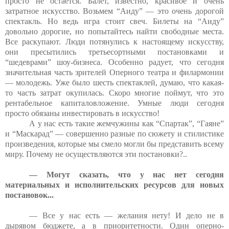
просто не остается. Балет, известно, красивое и очень
затратное искусство. Возьмем “Аиду” — это очень дорогой
спектакль. Но ведь игра стоит свеч. Билеты на “Аиду”
довольно дорогие, но попытайтесь найти свободные места.
Все раскупают. Люди потянулись к настоящему искусству,
они пресытились третьесортными постановками и
“шедеврами” шоу-бизнеса. Особенно радует, что сегодня
значительная часть зрителей Оперного театра и филармонии
— молодежь. Уже было шесть спектаклей, думаю, что какая-
то часть затрат окупилась. Скоро многие поймут, что это
рентабельное капиталовложение. Умные люди сегодня
просто обязаны инвестировать в искусство!
А у нас есть такие жемчужины как “Спартак”, “Гаяне”
и “Маскарад” — совершенно разные по сюжету и стилистике
произведения, которые мы смело могли бы представить всему
миру. Почему не осуществляются эти постановки?..
— Могут сказать, что у нас нет сегодня
материальных и исполнительских ресурсов для новых
постановок...
— Все у нас есть — желания нету! И дело не в
дырявом бюджете, а в приоритетности. Один оперно-