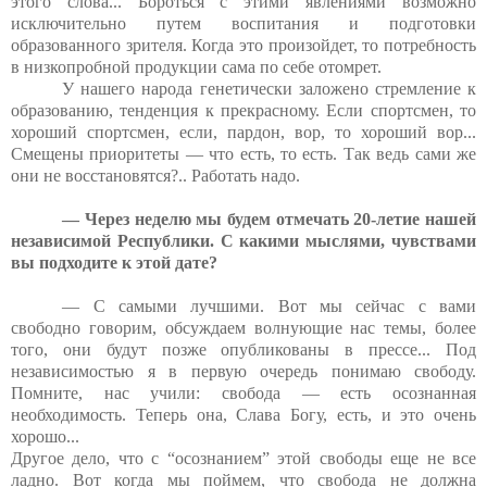
этого слова... Бороться с этими явлениями возможно
исключительно путем воспитания и подготовки
образованного зрителя. Когда это произойдет, то потребность
в низкопробной продукции сама по себе отомрет.
У нашего народа генетически заложено стремление к
образованию, тенденция к прекрасному. Если спортсмен, то
хороший спортсмен, если, пардон, вор, то хороший вор...
Смещены приоритеты — что есть, то есть. Так ведь сами же
они не восстановятся?.. Работать надо.
— Через неделю мы будем отмечать 20-летие нашей
независимой Республики. С какими мыслями, чувствами
вы подходите к этой дате?
— С самыми лучшими. Вот мы сейчас с вами
свободно говорим, обсуждаем волнующие нас темы, более
того, они будут позже опубликованы в прессе... Под
независимостью я в первую очередь понимаю свободу.
Помните, нас учили: свобода — есть осознанная
необходимость. Теперь она, Слава Богу, есть, и это очень
хорошо...
Другое дело, что с “осознанием” этой свободы еще не все
ладно. Вот когда мы поймем, что свобода не должна