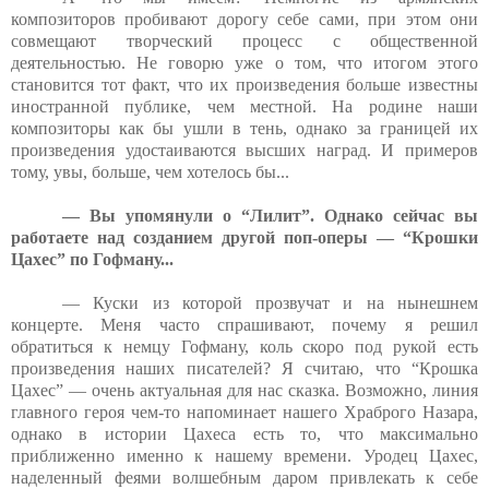
композиторов пробивают дорогу себе сами, при этом они
совмещают творческий процесс с общественной
деятельностью. Не говорю уже о том, что итогом этого
становится тот факт, что их произведения больше известны
иностранной публике, чем местной. На родине наши
композиторы как бы ушли в тень, однако за границей их
произведения удостаиваются высших наград. И примеров
тому, увы, больше, чем хотелось бы...
— Вы упомянули о “Лилит”. Однако сейчас вы
работаете над созданием другой поп-оперы — “Крошки
Цахес” по Гофману...
— Куски из которой прозвучат и на нынешнем
концерте. Меня часто спрашивают, почему я решил
обратиться к немцу Гофману, коль скоро под рукой есть
произведения наших писателей? Я считаю, что “Крошка
Цахес” — очень актуальная для нас сказка. Возможно, линия
главного героя чем-то напоминает нашего Храброго Назара,
однако в истории Цахеса есть то, что максимально
приближенно именно к нашему времени. Уродец Цахес,
наделенный феями волшебным даром привлекать к себе