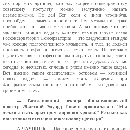
сих пор есть артисты, которых вопреки общепринятому
советскому постулату можно заслуженно назвать
незаменимыми. Не дай Бог, если с ними что-нибудь
произойдет — замены просто нет. Нет музыкантов даже
приблизительно такого же уровня. А все потому, что нет
здоровой ротации кадров, которую некогда обеспечивала
Госконсерватория. Консерватория — это следующий этап для
уже хорошо подготовленного музыканта, и туда не должен
приходить профан и пытаться кем-то стать. Невозможно
научить человека профессионально играть на скрипке, если с
шести до пятнадцати лет он ее в руках не держал. А у нас
сегодня, к несчастью, сплошь и рядом именно такие кадры.
Вот именно таким спасительным островом — кузницей
новых кадров — сможет стать академия при
Филармоническом концерте, о которой мы так давно все
грезим и мечтаем.
— Возглавивший некогда Филармонический
оркестр 29-летний Эдуард Топчян провозгласил: "Мы
должны стать оркестром мирового уровня!" Реально как
вы оцениваете сегодняшнюю планку оркестра?
А.ЧАУШЯН:
— Наверное, я отвечу на этот вопрос.