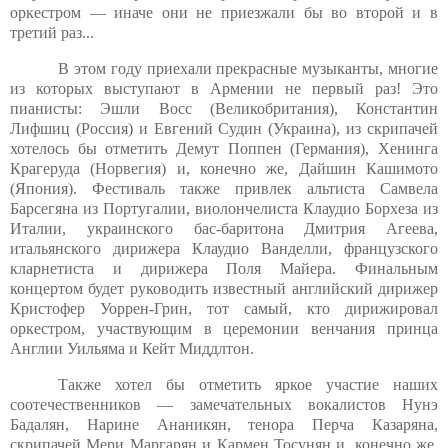
оркестром — иначе они не приезжали бы во второй и в
третий раз...
В этом году приехали прекрасные музыканты, многие
из которых выступают в Армении не первый раз! Это
пианисты: Эшли Восс (Великобритания), Константин
Лифшиц (Россия) и Евгений Судин (Украина), из скрипачей
хотелось бы отметить Демут Поппен (Германия), Хенинга
Крагеруда (Норвегия) и, конечно же, Дайшин Кашимото
(Япония). Фестиваль также привлек альтиста Самвела
Барсегяна из Португалии, виолончелиста Клаудио Борхеза из
Италии, украинского бас-баритона Дмитрия Агеева,
итальянского дирижера Клаудио Ванделли, французского
кларнетиста и дирижера Поля Майера. Финальным
концертом будет руководить известный английский дирижер
Кристофер Уоррен-Грин, тот самый, кто дирижировал
оркестром, участвующим в церемонии венчания принца
Англии Уильяма и Кейт Миддлтон.
Также хотел бы отметить яркое участие наших
соотечественников — замечательных вокалистов Нунэ
Бадалян, Нарине Ананикян, тенора Перча Казаряна,
скрипачей Мери Маргарян и Кармен Тосунян и, конечно же,