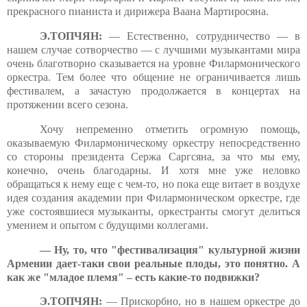
прекрасного пианиста и дирижера Ваана Мартиросяна.
Э.ТОПЧЯН:
— Естественно, сотрудничество — в
нашем случае сотворчество — с лучшими музыкантами мира
очень благотворно сказывается на уровне Филармонического
оркестра. Тем более что общение не ограничивается лишь
фестивалем, а зачастую продолжается в концертах на
протяжении всего сезона.
Хочу непременно отметить огромную помощь,
оказываемую Филармоническому оркестру непосредственно
со стороны президента Сержа Саргсяна, за что мы ему,
конечно, очень благодарны. И хотя мне уже неловко
обращаться к нему еще с чем-то, но пока еще витает в воздухе
идея создания академии при Филармоническом оркестре, где
уже состоявшиеся музыканты, оркестранты смогут делиться
умением и опытом с будущими коллегами.
— Ну, то, что "фестивализация" культурной жизни
Армении дает-таки свои реальные плоды, это понятно. А
как же "младое племя" – есть какие-то подвижки?
Э.ТОПЧЯН:
— Прискорбно, но в нашем оркестре до