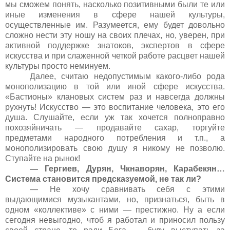
мы сможем понять, насколько позитивными были те или
иные изменения в сфере нашей культуры,
осуществленные им. Разумеется, ему будет довольно
сложно нести эту ношу на своих плечах, но, уверен, при
активной поддержке знатоков, экспертов в сфере
искусства и при слаженной четкой работе расцвет нашей
культуры просто неминуем.
Далее, считаю недопустимым какого-либо рода
монополизацию в той или иной сфере искусства.
«Бастионы» клановых систем раз и навсегда должны
рухнуть! Искусство — это воспитание человека, это его
душа. Слушайте, если уж так хочется полноправно
похозяйничать — продавайте сахар, торгуйте
предметами народного потребления и т.п., а
монополизировать свою душу я никому не позволю.
Ступайте на рынок!
— Гергиев, Дурян, Чкнаворян, Карабекян…
Система становится предсказуемой, не так ли?
— Не хочу сравнивать себя с этими
выдающимися музыкантами, но, признаться, быть в
одном «коллективе» с ними — престижно. Ну а если
сегодня невыгодно, чтоб я работал и приносил пользу