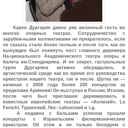
Карен Дургарян давно уже желанный гость во
многих оперных театрах. Сотрудничество с
зарубеж-ными коллективами не прекратилось, если
не сказать стало более тесным и после того, как он
вынужден был покинуть пост главного дирижера
На-ционального Академического театра оперы и
балета им.Спендиаряна.
И не секрет, гастрольные
турне Дургаряна активно обсуждались в
артистической среде как во время его руководства
оркестром нашего театра, так и после. Шутка ли —
начиная с 2000 года более 200 концертов за
пределами Армении! Он выступал в России, Италии,
после чего был приглашен дирижировать в
известные европейские театры — «Колизей»,
La
Fenichi
, Туринский, Лис- сабонский и т.д.
А недавно с большим успехом прошли
концерты с Израильским филармоническим
оркестром. Об этом и не только беседуем с