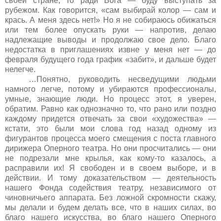
своей стране, то ради Бога — буду выступать за
рубежом. Как говорится, «сам выбирай колор — сам и
крась. А меня здесь нет!» Но я не собираюсь обижаться
или тем более опускать руки — напротив, делаю
надлежащие выводы и продолжаю свое дело. Благо
недостатка в приглашениях извне у меня нет — до
февраля будущего года график «забит», и дальше будет
нелегче.
…Понятно, руководить несведущими людьми
намного легче, потому и убираются профессионалы,
умные, знающие люди. Но процесс этот, я уверен,
обратим. Равно как однозначно то, что рано или поздно
каждому придется отвечать за свои «художества» —
кстати, это были мои слова год назад одному из
фигурантов процесса моего смещения с поста главного
дирижера Оперного театра. Но они просчитались — они
не подрезали мне крылья, как кому-то казалось, а
расправили их! Я свободен и в своем выборе, и в
действии. И тому доказательством — деятельность
нашего Фонда содействия театру, независимого от
чиновничьего аппарата. Без ложной скромности скажу,
мы делали и будем делать все, что в наших силах, во
благо нашего искусства, во благо нашего Оперного