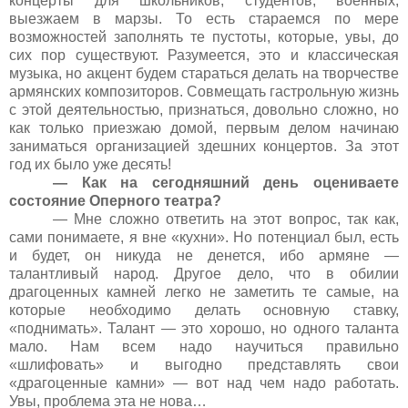
концерты для школьников, студентов, военных,
выезжаем в марзы. То есть стараемся по мере
возможностей заполнять те пустоты, которые, увы, до
сих пор существуют. Разумеется, это и классическая
музыка, но акцент будем стараться делать на творчестве
армянских композиторов. Совмещать гастрольную жизнь
с этой деятельностью, признаться, довольно сложно, но
как только приезжаю домой, первым делом начинаю
заниматься организацией здешних концертов. За этот
год их было уже десять!
— Как на сегодняшний день оцениваете
состояние Оперного театра?
— Мне сложно ответить на этот вопрос, так как,
сами понимаете, я вне «кухни». Но потенциал был, есть
и будет, он никуда не денется, ибо армяне —
талантливый народ. Другое дело, что в обилии
драгоценных камней легко не заметить те самые, на
которые необходимо делать основную ставку,
«поднимать». Талант — это хорошо, но одного таланта
мало. Нам всем надо научиться правильно
«шлифовать» и выгодно представлять свои
«драгоценные камни» — вот над чем надо работать.
Увы, проблема эта не нова…