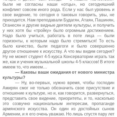
были не согласны наши «отцы», но сегодняшний
конфликт совсем иного рода. Если у нас был уровень и
свое видение, то сегодня о таковых говорить, увы, не
приходится. Нам преподавали Будагян, Атаян, Пашинян,
Оганесян и другие видные деятели культуры, и получить
у них хотя бы «тройку» было огромным достижением.
Надо было учиться, работать в поте лица — были
горизонты, к которым надо было стремиться! То есть
было качество, были педагоги и было совершенно
другое отношение к искусству. А что мы видим сегодня?
Ну не может студент 4-5 курса Консерватории играть так
же, как и ученик музыкальной школы 4-5 классов! В итоге
имеем то, что имеем…
— Каковы ваши ожидания от нового министра
культуры?
— Ну, во-первых, нужно время, чтобы господин
Амирян смог не только обозначить свое присутствие и
отношение к культуре, но и, как говорится, развернуться,
представить свое видение, приоритеты, и то, насколько
это созвучно национальным интересам, пропаганде
армянского искусства. Он один из достойных сынов
Армении, и я его очень уважаю. Но лишь спустя пару лет