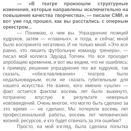
— «В театре произошли структурные
изменения, которые направлены исключительно на
повышение качества творчества», — писали СМИ, и
вот уже год прошел, как вы расстались с оперным
оркестром...
— Понимаю, о чем вы. Упразднение позиций
худруков, затем — «главных», и тогда, и сейчас мной
было воспринято негативно. И не только мной. «Это все
равно, что лишить футбольную команду тренера», —
писал мой коллега Эдуард Топчян. Но все проходит
апробацию временем, и вот мы видим, что не ошиблись:
к примеру, решение упразднения тех же худруков, так
сказать, «обезглавливания» театров было
недальновидным, если не сказать губительным для
нашего искусства. Не важно, кого именно «ушли» —
факт остается фактом: восемь лет было выкинуто,
потрачено впустую в результате неверных
нововведений. Очень многое, что могло быть сделано за
это время — не сделано. Мы потеряли восемь лет
профессиональной работы, восемь лет человеческих
жизней, ресурсов, и кто будет отвечать за эти ошибки?
Просто, на мой взгляд, была сделана попытка