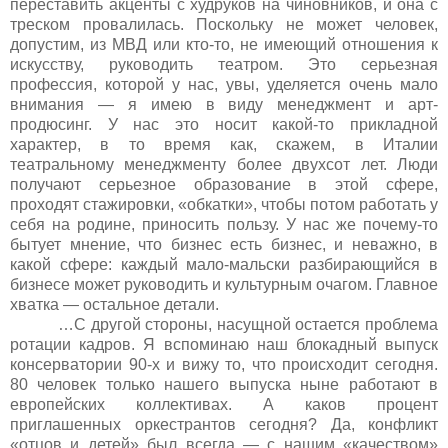
переставить акценты с худруков на чиновников, и она с
треском провалилась. Поскольку не может человек,
допустим, из МВД или кто-то, не имеющий отношения к
искусству, руководить театром. Это серьезная
профессия, которой у нас, увы, уделяется очень мало
внимания — я имею в виду менеджмент и арт-
продюсинг. У нас это носит какой-то прикладной
характер, в то время как, скажем, в Италии
театральному менеджменту более двухсот лет. Люди
получают серьезное образование в этой сфере,
проходят стажировки, «обкатки», чтобы потом работать у
себя на родине, приносить пользу. У нас же почему-то
бытует мнение, что бизнес есть бизнес, и неважно, в
какой сфере: каждый мало-мальски разбирающийся в
бизнесе может руководить и культурным очагом. Главное
хватка — остальное детали.
…С другой стороны, насущной остается проблема
ротации кадров. Я вспоминаю наш блокадный выпуск
консерватории 90-х и вижу то, что происходит сегодня.
80 человек только нашего выпуска ныне работают в
европейских коллективах. А каков процент
приглашенных оркестрантов сегодня? Да, конфликт
«отцов и детей» был всегда — с нашим «качеством»