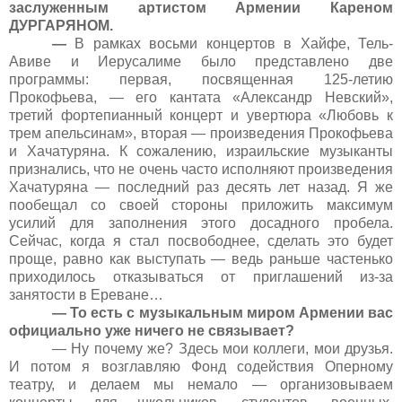
заслуженным артистом Армении Кареном
ДУРГАРЯНОМ.
—
В рамках восьми концертов в Хайфе, Тель-
Авиве и Иерусалиме было представлено две
программы: первая, посвященная 125-летию
Прокофьева, — его кантата «Александр Невский»,
третий фортепианный концерт и увертюра «Любовь к
трем апельсинам», вторая — произведения Прокофьева
и Хачатуряна. К сожалению, израильские музыканты
признались, что не очень часто исполняют произведения
Хачатуряна — последний раз десять лет назад. Я же
пообещал со своей стороны приложить максимум
усилий для заполнения этого досадного пробела.
Сейчас, когда я стал посвободнее, сделать это будет
проще, равно как выступать — ведь раньше частенько
приходилось отказываться от приглашений из-за
занятости в Ереване…
— То есть с музыкальным миром Армении вас
официально уже ничего не связывает?
— Ну почему же? Здесь мои коллеги, мои друзья.
И потом я возглавляю Фонд содействия Оперному
театру, и делаем мы немало — организовываем