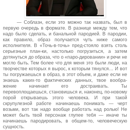
— Соблазн, если это можно так назвать, был в
первую очередь в формате. В разнице между тем, что
надо было сделать, и банальной пародией. В пародии,
как правило, образ получается чуть ниже самого
исполнителя. В «Точь-в-точь» пред-стояло взять столь
серьезные план-ки, настолько погрузиться, а затем
дотянуться до образа, что о «паро-дировании» и речи не
могло быть. Тем более что для меня это были люди, на
творчестве которых я вырос, к которым тянулся… И вот
ты погружаешься в образ, в этот объем, и даже если не
знаешь каких-то фактических данных, твое вообра-
жение начинает его достраивать. Ты
перевоплощаешься, становишься и, наконец, по-новому
порой открываешь этого человека. И при такой
скрупулезной работе начинаешь понимать — черт
возьми, вот так надо вообще работать над ролью! Не
может быть твой персонаж глупее тебя — иначе ты
начинаешь пародировать, в общем-то, человеческую
сущность.