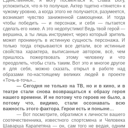
Единственное, я могу посмеяться и, слава Богу,
успокоиться, что я-то получше. Актер тщетно «тянется» к
чужому уровню, а когда этого не получается, разумеется,
возникает чувство заниженной самооценки. И тогда
чтобы победить — и персонаж, и себя — пытается
сделать его ниже. А это недопустимо! Ведь твой герой —
вершина, а ты лишь инструмент, через который зритель
может проникнуть в истинную сущность персонажа. И
только тогда открываются все детали, все истинные
свойства характера, выписанные автором, всё, чем
пришлось пожертвовать этому человеку и что
преодолеть, чтобы стать таким. Вот это и многое другое
я для себя, можно сказать, открыл в работе над
образами по-настоящему великих людей в проекте
«Точь-в-точь»...
— Сегодня не только на ТВ, но и в кино, и в
театре стали снова возвращаться к образу героя
нашего времени. И не потому что героев не было, а
потому что, видимо, стали осознавать всю
важность этого фактора. Герои есть и поныне…
— Вот посмотрите, обратимся к личности вашего
соотечественника, известного спортсмена и Человека
Шаварша Карапетяна — он, сам того не ведая, одним