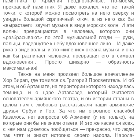
памятника в Армении неоднозначные. По-моему,
прекрасный памятник! Я даже пожалел, что нет такой
точки, с которой можно посмотреть на него сверху и
увидеть большой скрипичный ключ, а из него как бы
«вырастает», звучит музыка в виде морских волн. И эти
волны превращаются в человека, которого они
«разбрасывают» по этой музыкальной глади — руки,
пальцы, вздернутое к небу вдохновенное лицо… И даже
рука в виде волны, и это «кипение» океана музыки, и она
как бы распинает человека, превращая его в символ
вдохновения… Просто шикарно — образность
максимальная!
Также на меня произвел большое впечатление
Хор Вирап, где томился св.Григорий Просветитель. И об
этом, и об Арташате, на территории которого находилась
темница, и о царе Артавазде, который считается
основателем армянского театра, и об истории страны в
целом нам с любовью рассказывали наши армянские
друзья Србуи и Гор. За что им огромное спасибо!
Казалось, нет вопросов об Армении (и не только), на
которые они бы не знали ответа. И это же касается всех,
с кем нам довелось пообщаться — прекрасно, что люди
так чтят и знают историю своего народа. Народа-