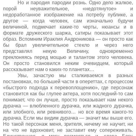
Но и пародия пародии рознь. Одно дело жалкое,
порой неуважительное, «недотянутое» и
недоработанное изображение на потребу публике, а
другое — когда человек, сам изначально будучи
величиной, подмечает какие-то черты, нюансы и в
формате дружеского шаржа, сатиры показывает этот
образ. Вспомним Ираклия Андроникова — он просто как
бы брал увеличительное стекло и через него
представлял некую Величину, одновременно
преклоняясь перед мощью и талантом этого человека.
Он просто становился неким очевидцем, который
рассказывает нам о каких-то планетах…
Увы, зачастую мы сталкиваемся в разных
постановках, по большей части в опереттах, с процессом
«быстрого подхода к перевоплощению», где персонаж
становится как бы глупее актера, хотя последний-то сам
понимает, что он лучше, просто показывает нам некого
дурачка — влюбленного дурачка, или жадного дурачка,
или злобного, или ревнивого… но все время какого-то
дурачка. Если мы видим дурачка — значит мы выше его.
Но такой персонаж меня, зрителя, ничему не научит, ни
на что не вдохновит, не заставит ему сопереживать.